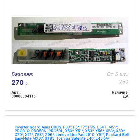
Базовая:
От 5 шт.:
250
270
р.
Арт.:
Наличие:
00000004115
ДА
Inverter board Asus C90S, F3J*, F5*, F7*, F9S, L54T, M51*,
PRO31Q, PRO50N, PRO59L, X50*, X51*, X53*, X56*, X58*, X59*,
X70*, X71*, Z53*, Z96*, Lenovo IdeaPad L510, Y5**, Packard Bell
EasyNote MX67, ST85, Toshiba Satellite L40, L45 б/у