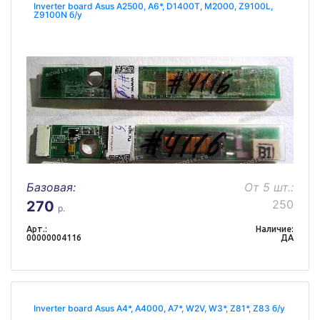
Inverter board Asus A2500, A6*, D1400T, M2000, Z9100L,
Z9100N б/у
Базовая:
От 5 шт.:
250
270
р.
Арт.:
Наличие:
00000004116
ДА
Inverter board Asus A4*, A4000, A7*, W2V, W3*, Z81*, Z83 б/у