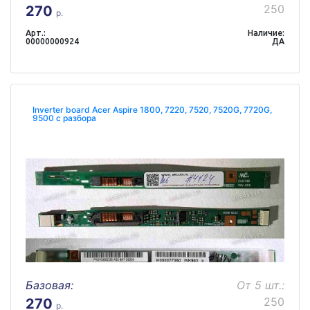
250
270
р.
Арт.:
Наличие:
00000000924
ДА
Inverter board Acer Aspire 1800, 7220, 7520, 7520G, 7720G,
9500 с разбора
Базовая:
От 5 шт.:
250
270
р.