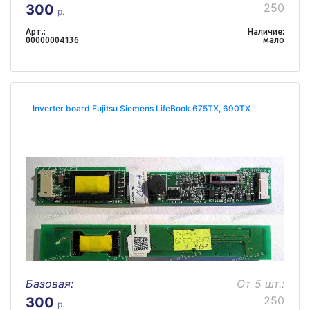
250
300
р.
Арт.:
Наличие:
00000004136
мало
Inverter board Fujitsu Siemens LifeBook 675TX, 690TX
Базовая:
От 5 шт.:
250
300
р.