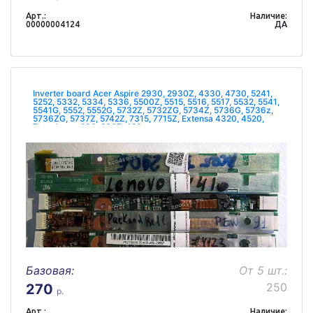
Арт.:
Наличие:
00000004124
ДА
Inverter board Acer Aspire 2930, 2930Z, 4330, 4730, 5241,
5252, 5332, 5334, 5336, 5500Z, 5515, 5516, 5517, 5532, 5541,
5541G, 5552, 5552G, 5732Z, 5732ZG, 5734Z, 5736G, 5736z,
5736ZG, 5737Z, 5742Z, 7315, 7715Z, Extensa 4320, 4520,
Travelmate 290, 290E, 420
Базовая:
От 5 шт.:
250
270
р.
Арт.:
Наличие: