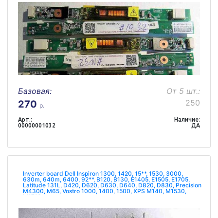
Базовая:
От 5 шт.:
250
270
р.
Арт.:
Наличие:
00000001032
ДА
Inverter board Dell Inspiron 1300, 1420, 15**, 1530, 3000,
630m, 640m, 6400, 92**, B120, B130, E1405, E1505, E1705,
Latitude 131L, D420, D620, D630, D640, D820, D830, Precision
M4300, M65, Vostro 1000, 1400, 1500, XPS M140, M1530,
M1710