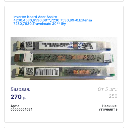
Inverter board Acer Aspire
4230,4530,6530,69**,7230,7530,89*0,Extensa
7230,7630,Travelmate 30** б/у
Базовая:
От 5 шт.:
250
270
р.
Арт.:
Наличие:
00000001081
уточняйте