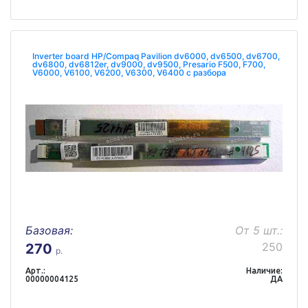
Inverter board HP/Compaq Pavilion dv6000, dv6500, dv6700,
dv6800, dv6812er, dv9000, dv9500, Presario F500, F700,
V6000, V6100, V6200, V6300, V6400 с разбора
Базовая:
От 5 шт.:
250
270
р.
Арт.:
Наличие:
00000004125
ДА