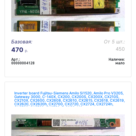
Базовая:
От 5 шт.:
450
470
р.
Арт.:
Наличие:
00000004128
мало
Inverter board Fujitsu-Siemens Amilo Si1520, Amilo Pro V3205,
Gateway 3000, C-140X, CX200, CX200S, CX200X, CX210S,
CX210X, CX2600, CX2608, CX2610, CX2615, CX2618, CX2619,
CX2620, CX2620h, CX2700, CX2720, CX2724, CX2724h,
CX2726, CX2728, CX2750, E-295C, M2