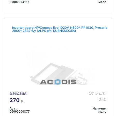
00000004131
мало
Inverter board HP/Compaq Evo 1020V, N800*, PP1030, Presario
2800*, 2837 б/у (ALPS p/n: KUBNKM035A)
Базовая:
От 5 шт.:
250
270
р.
Арт.:
Наличие:
00000000877
мало