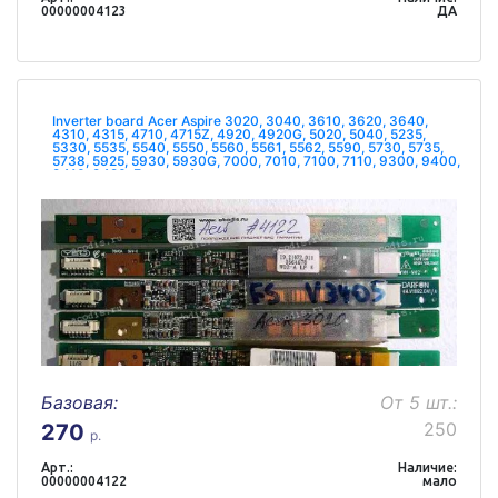
00000004123
ДА
Inverter board Acer Aspire 3020, 3040, 3610, 3620, 3640,
4310, 4315, 4710, 4715Z, 4920, 4920G, 5020, 5040, 5235,
5330, 5535, 5540, 5550, 5560, 5561, 5562, 5590, 5730, 5735,
5738, 5925, 5930, 5930G, 7000, 7010, 7100, 7110, 9300, 9400,
9410, 9420, Extensa 4
Базовая:
От 5 шт.:
250
270
р.
Арт.:
Наличие:
00000004122
мало