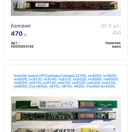
Базовая:
От 5 шт.:
450
470
р.
Арт.:
Наличие:
00000004106
мало
Inverter board HP/Compaq Compaq 2210b, nc4000, nc5000,
nc6000, nc6120, nc6140, nc6310, nc6320, nc8000, nw8000,
nx5000, nx6110, nx6120, nx6130, nx6320, nx6325, nx6330,
nx8000, Evo n600c, n610c, n610v, n620c, Pavilion dv3000,
Presario B1200, V1000 б/у