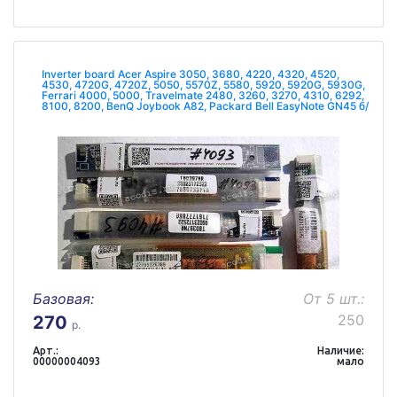
Inverter board Acer Aspire 3050, 3680, 4220, 4320, 4520,
4530, 4720G, 4720Z, 5050, 5570Z, 5580, 5920, 5920G, 5930G,
Ferrari 4000, 5000, Travelmate 2480, 3260, 3270, 4310, 6292,
8100, 8200, BenQ Joybook A82, Packard Bell EasyNote GN45 б/
у
Базовая:
От 5 шт.:
250
270
р.
Арт.:
Наличие:
00000004093
мало