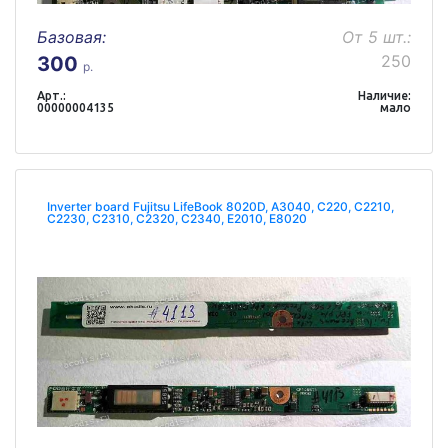
Базовая:
От 5 шт.:
250
300
р.
Арт.:
Наличие:
00000004135
мало
Inverter board Fujitsu LifeBook 8020D, A3040, C220, C2210,
C2230, C2310, C2320, C2340, E2010, E8020