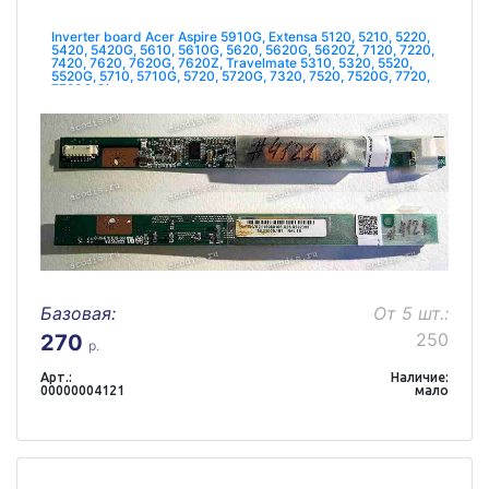
Inverter board Acer Aspire 5910G, Extensa 5120, 5210, 5220,
5420, 5420G, 5610, 5610G, 5620, 5620G, 5620Z, 7120, 7220,
7420, 7620, 7620G, 7620Z, Travelmate 5310, 5320, 5520,
5520G, 5710, 5710G, 5720, 5720G, 7320, 7520, 7520G, 7720,
7720G б/у
Базовая:
От 5 шт.:
250
270
р.
Арт.:
Наличие:
00000004121
мало