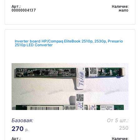
Арт.:
Наличие:
00000004137
мало
Inverter board HP/Compaq EliteBook 2510p, 2530p, Presario
2510p LED Converter
Базовая:
От 5 шт.:
250
270
р.
Арт.:
Наличие: