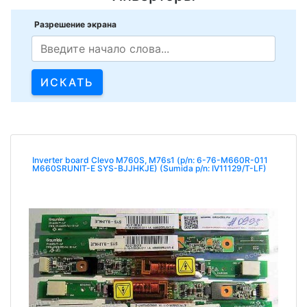
Разрешение экрана
Inverter board Clevo M760S, M76s1 (p/n: 6-76-M660R-011
M660SRUNIT-E SYS-BJJHKJE) (Sumida p/n: IV11129/T-LF)