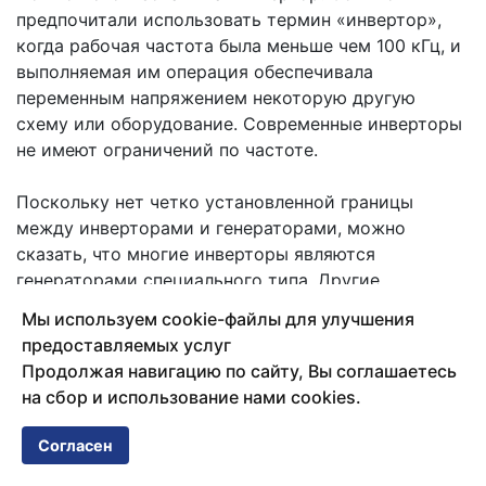
предпочитали использовать термин «инвертор»,
когда рабочая частота была меньше чем 100 кГц, и
выполняемая им операция обеспечивала
переменным напряжением некоторую другую
схему или оборудование. Современные инверторы
не имеют ограничений по частоте.
Поскольку нет четко установленной границы
между инверторами и генераторами, можно
сказать, что многие инверторы являются
генераторами специального типа. Другие
инверторы могут по существу быть усилителями
Мы используем cookie-файлы для улучшения
или управляемыми переключателями. Выбор
предоставляемых услуг
термина фактически определяется тем, как
Продолжая навигацию по сайту, Вы соглашаетесь
расставлены акценты. Схема создающая
на сбор и использование нами cookies.
радиочастотные колебания с относительно
высокой стабильностью частоты традиционно
Согласен
назвалась генератором. Схему генератора, в