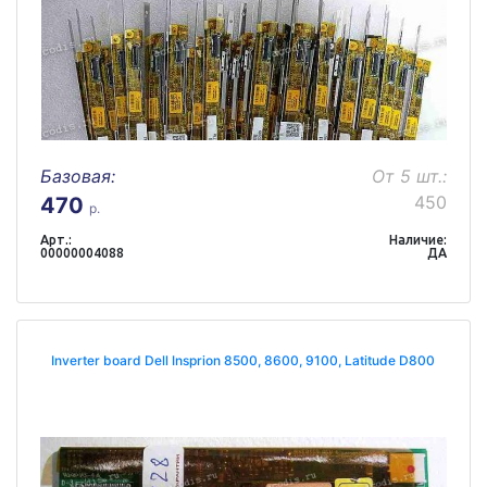
Базовая:
От 5 шт.:
450
470
р.
Арт.:
Наличие:
00000004088
ДА
Inverter board Dell Insprion 8500, 8600, 9100, Latitude D800