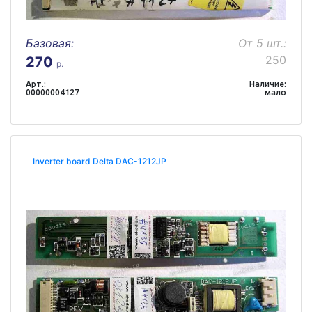
Базовая:
От 5 шт.:
250
270
р.
Арт.:
Наличие:
00000004127
мало
Inverter board Delta DAC-1212JP