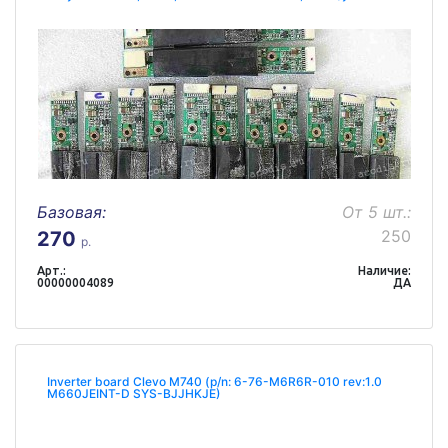
Базовая:
От 5 шт.:
250
270
р.
Арт.:
Наличие:
00000004089
ДА
Inverter board Clevo M740 (p/n: 6-76-M6R6R-010 rev:1.0
M660JEINT-D SYS-BJJHKJE)