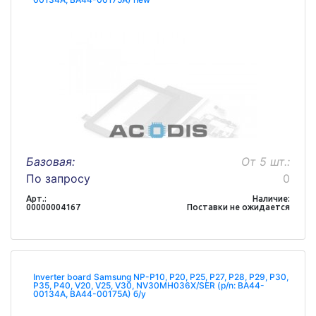
Базовая:
От 5 шт.:
По запросу
0
Арт.:
Наличие:
00000004167
Поставки не ожидается
Inverter board Samsung NP-P10, P20, P25, P27, P28, P29, P30,
P35, P40, V20, V25, V30, NV30MH036X/SER (p/n: BA44-
00134A, BA44-00175A) б/у