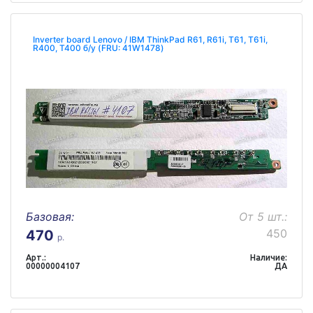
Inverter board Lenovo / IBM ThinkPad R61, R61i, T61, T61i,
R400, T400 б/у (FRU: 41W1478)
Базовая:
От 5 шт.:
450
470
р.
Арт.:
Наличие:
00000004107
ДА