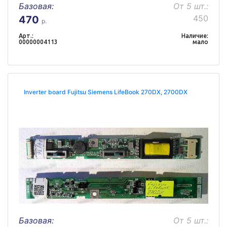
Базовая:
От 5 шт.:
450
470
р.
Арт.:
Наличие:
00000004113
мало
Inverter board Fujitsu Siemens LifeBook 270DX, 2700DX
Базовая:
От 5 шт.: