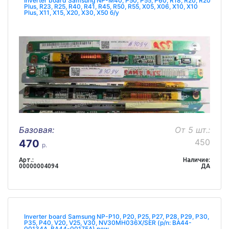
Inverter board Samsung NP-M40, P50, P55, P60, R18, R20, R20
Plus, R23, R25, R40, R41, R45, R50, R55, X05, X06, X10, X10
Plus, X11, X15, X20, X30, X50 б/у
Базовая:
От 5 шт.:
450
470
р.
Арт.:
Наличие:
00000004094
ДА
Inverter board Samsung NP-P10, P20, P25, P27, P28, P29, P30,
P35, P40, V20, V25, V30, NV30MH036X/SER (p/n: BA44-
00134A, BA44-00175A) new