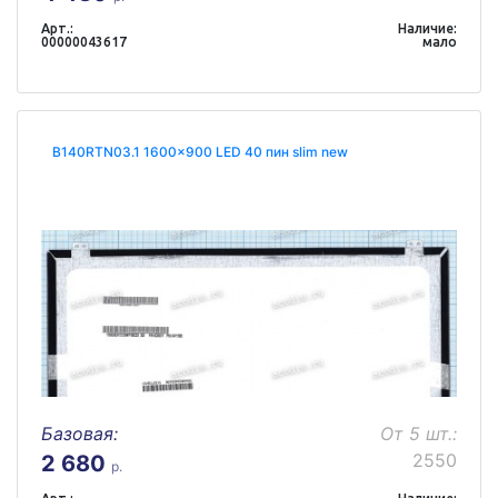
Арт.:
Наличие:
00000043617
мало
B140RTN03.1 1600x900 LED 40 пин slim new
Базовая:
От 5 шт.:
2550
2 680
р.