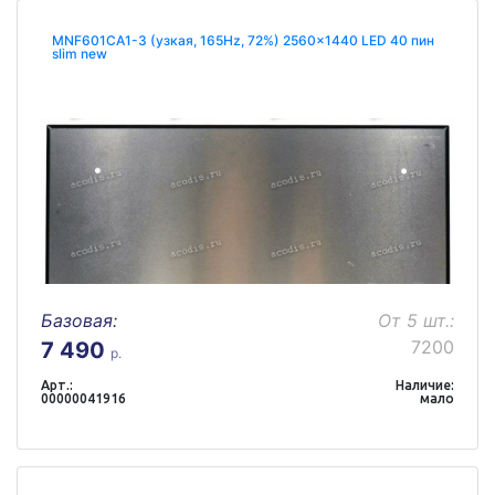
MNF601CA1-3 (узкая, 165Hz, 72%) 2560x1440 LED 40 пин
slim new
Базовая:
От 5 шт.:
7200
7 490
р.
Арт.:
Наличие:
00000041916
мало