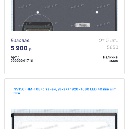
Базовая:
От 5 шт.:
5650
5 900
р.
Арт.:
Наличие:
00000041716
мало
NV156FHM-T0E (с тачем, узкая) 1920x1080 LED 40 пин slim
new