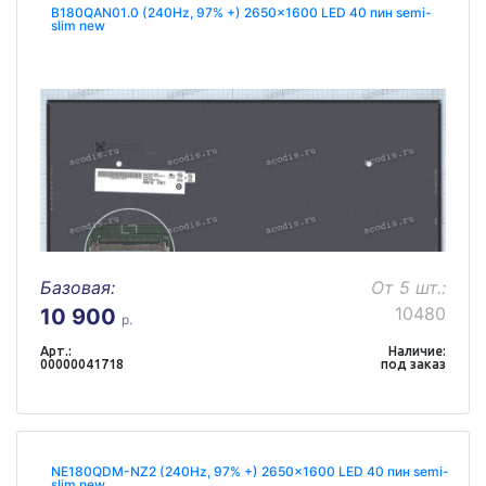
B180QAN01.0 (240Hz, 97% +) 2650x1600 LED 40 пин semi-
slim new
Базовая:
От 5 шт.:
10480
10 900
р.
Арт.:
Наличие:
00000041718
под заказ
NE180QDM-NZ2 (240Hz, 97% +) 2650x1600 LED 40 пин semi-
slim new