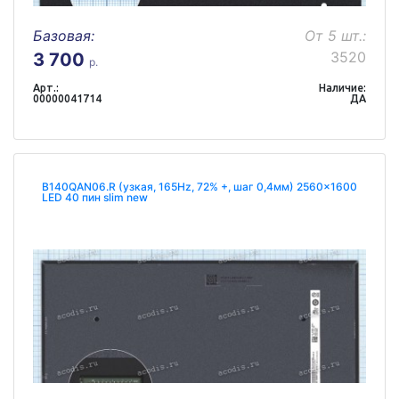
Базовая:
От 5 шт.:
3520
3 700
р.
Арт.:
Наличие:
00000041714
ДА
B140QAN06.R (узкая, 165Hz, 72% +, шаг 0,4мм) 2560x1600
LED 40 пин slim new