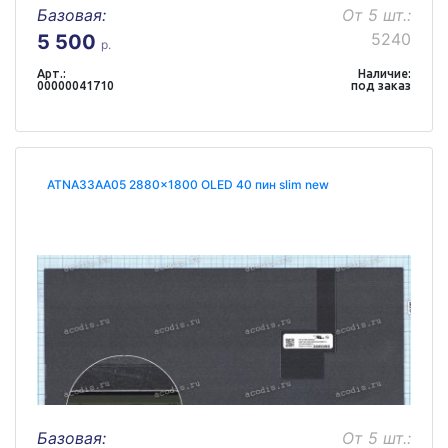
Базовая:
От 5 шт.:
5240
5 500
р.
Арт.:
Наличие:
00000041710
под заказ
ATNA33AA05 2880x1800 OLED 40 пин slim new
Базовая:
От 5 шт.: