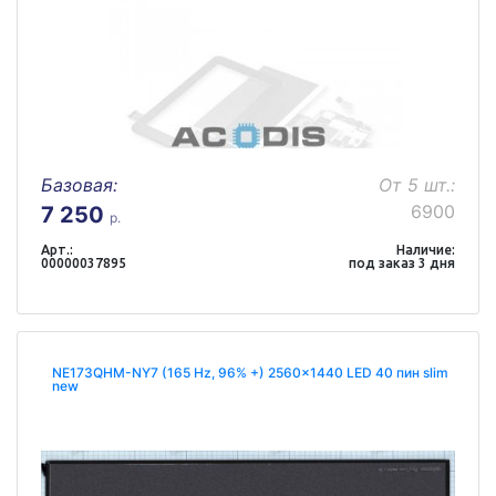
Базовая:
От 5 шт.:
6900
7 250
р.
Арт.:
Наличие:
00000037895
под заказ 3 дня
NE173QHM-NY7 (165 Hz, 96% +) 2560x1440 LED 40 пин slim
new