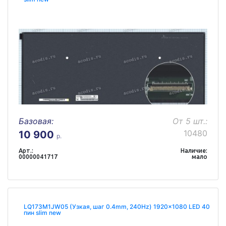
Базовая:
От 5 шт.:
10480
10 900
р.
Арт.:
Наличие:
00000041717
мало
LQ173M1JW05 (Узкая, шаг 0.4mm, 240Hz) 1920x1080 LED 40
пин slim new