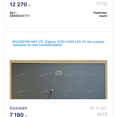
11730
12 270
р.
Арт.:
Наличие:
00000041711
мало
MV238FHB-N63 (FF, Digma) 1920x1080 LED 30 пин уценка -
трещина на пластиковой рамке
Базовая:
От 5 шт.:
6850
7 180
р.