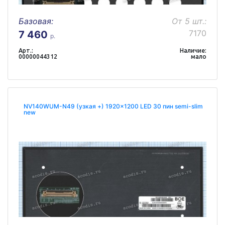
Базовая:
От 5 шт.:
7170
7 460
р.
Арт.:
Наличие:
00000044312
мало
NV140WUM-N49 (узкая +) 1920x1200 LED 30 пин semi-slim
new