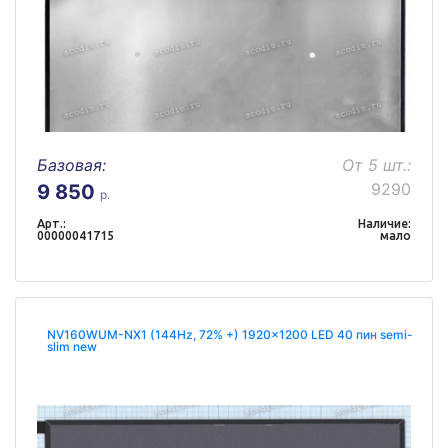
Базовая:
От 5 шт.:
9290
9 850
р.
Арт.:
Наличие:
00000041715
мало
NV160WUM-NX1 (144Hz, 72% +) 1920x1200 LED 40 пин semi-
slim new