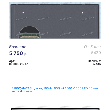
Базовая:
От 5 шт.:
5420
5 750
р.
Арт.:
Наличие:
00000041712
мало
B160QAN02.S (узкая, 165Hz, 95% +) 2560x1600 LED 40 пин
semi-slim new