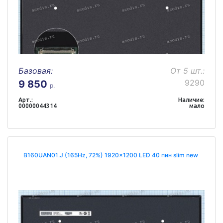
Базовая:
От 5 шт.:
9290
9 850
р.
Арт.:
Наличие:
00000044314
мало
B160UAN01.J (165Hz, 72%) 1920x1200 LED 40 пин slim new