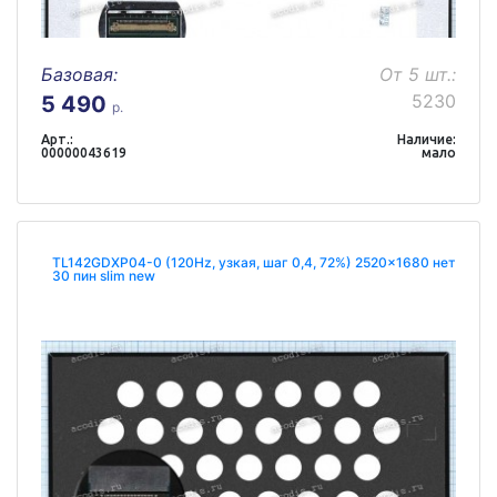
Базовая:
От 5 шт.:
5230
5 490
р.
Арт.:
Наличие:
00000043619
мало
TL142GDXP04-0 (120Hz, узкая, шаг 0,4, 72%) 2520x1680 нет
30 пин slim new