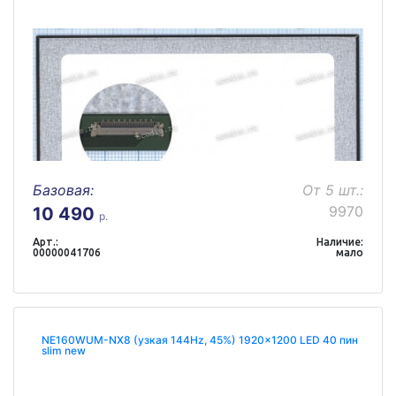
Базовая:
От 5 шт.:
9970
10 490
р.
Арт.:
Наличие:
00000041706
мало
NE160WUM-NX8 (узкая 144Hz, 45%) 1920x1200 LED 40 пин
slim new