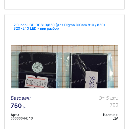
2.0 inch LCD DC810/850 (для Digma DiCam 810 / 850)
320x240 LED - пин разбор
Базовая:
От 5 шт.:
700
750
р.
Арт.:
Наличие:
00000044319
ДА