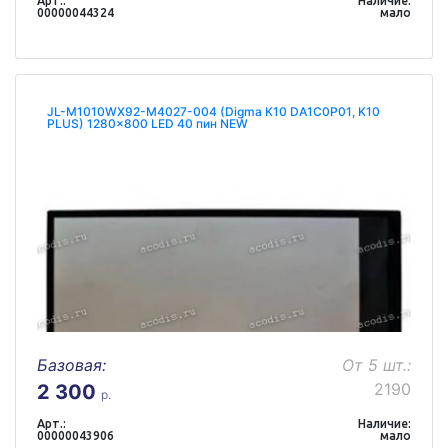
Арт.:
Наличие:
00000044324
мало
JL-M1010WX92-M4027-004 (Digma K10 DA1C0P01, K10
PLUS) 1280x800 LED 40 пин NEW
Базовая:
От 5 шт.:
2190
2 300
р.
Арт.:
Наличие:
00000043906
мало