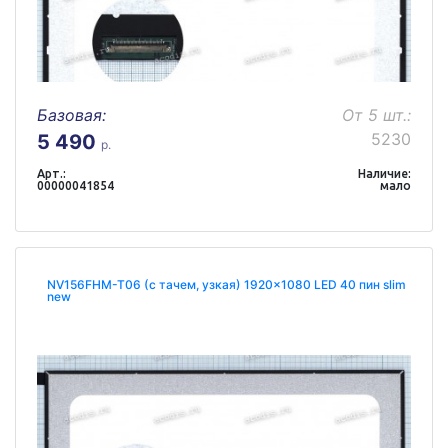
Базовая:
От 5 шт.:
5230
5 490
р.
Арт.:
Наличие:
00000041854
мало
NV156FHM-T06 (с тачем, узкая) 1920x1080 LED 40 пин slim
new