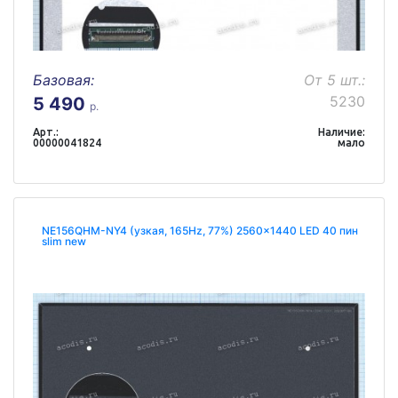
Базовая:
От 5 шт.:
5230
5 490
р.
Арт.:
Наличие:
00000041824
мало
NE156QHM-NY4 (узкая, 165Hz, 77%) 2560x1440 LED 40 пин
slim new