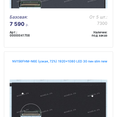
Базовая:
От 5 шт.:
7300
7 590
р.
Арт.:
Наличие:
00000041708
под заказ
NV156FHM-N6E (узкая, 72%) 1920x1080 LED 30 пин slim new