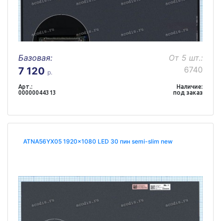
Базовая:
От 5 шт.:
6740
7 120
р.
Арт.:
Наличие:
00000044313
под заказ
ATNA56YX05 1920x1080 LED 30 пин semi-slim new