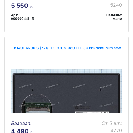
5240
5 550
р.
Арт.:
Наличие:
00000044315
мало
B140HAN06.C (72%, +) 1920x1080 LED 30 пин semi-slim new
Базовая:
От 5 шт.:
4270
4 480
р.