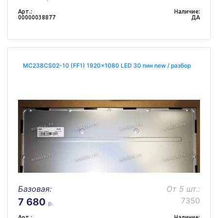
Арт.:
Наличие:
00000038877
ДА
MC238CS02-10 (FF1) 1920x1080 LED 30 пин new / разбор
Базовая:
От 5 шт.:
7350
7 680
р.
Арт.:
Наличие: