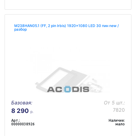
M238HAN05.1 (FF, 2 pin Irbis) 1920x1080 LED 30 пин new /
разбор
Базовая:
От 5 шт.:
7820
8 290
р.
Арт.:
Наличие:
00000038926
мало