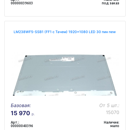
00000039603
под заказ
LM238WF5-SSB1 (FF1 с Тачем) 1920x1080 LED 30 пин new
Базовая:
От 5 шт.:
15070
15 970
р.
Арт.:
Наличие:
00000040396
мало