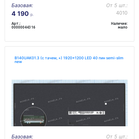
Базовая:
От 5 шт.:
4010
4 190
р.
Арт.:
Наличие:
00000044316
мало
B140UAK01.3 (с тачем, +) 1920x1200 LED 40 пин semi-slim
new
Базовая:
От 5 шт.: