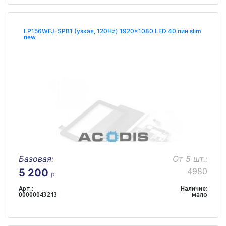
LP156WFJ-SPB1 (узкая, 120Hz) 1920x1080 LED 40 пин slim
new
Базовая:
От 5 шт.:
4980
5 200
р.
Арт.:
Наличие:
00000043213
мало