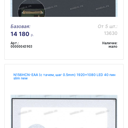
Базовая:
От 5 шт.:
13630
14 180
р.
Арт.:
Наличие:
00000043903
мало
N156HCN-EAA (с тачем, шаг 0.5mm) 1920x1080 LED 40 пин
slim new