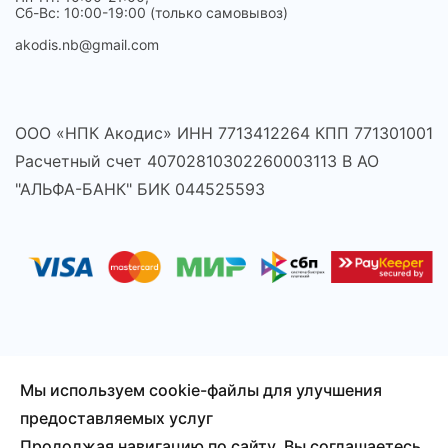
Сб-Вс: 10:00-19:00 (только самовывоз)
akodis.nb@gmail.com
ООО «НПК Акодис» ИНН 7713412264 КПП 771301001
Расчетный счет 40702810302260003113 В АО
"АЛЬФА-БАНК" БИК 044525593
Мы используем cookie-файлы для улучшения
© 2026 Акодис - продажа компонентов для телефонов,
предоставляемых услуг
ноутбуков, планшетов и другой техники.
Продолжая навигацию по сайту, Вы соглашаетесь