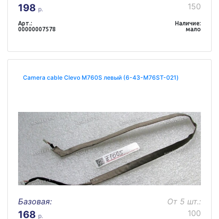
150
198
р.
Арт.:
Наличие:
00000007578
мало
Camera cable Clevo M760S левый (6-43-M76ST-021)
Базовая:
От 5 шт.:
100
168
р.