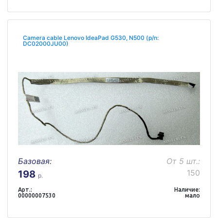
Camera cable Lenovo IdeaPad G530, N500 (p/n:
DC02000JU00)
Базовая:
От 5 шт.:
150
198
р.
Арт.:
Наличие:
00000007530
мало