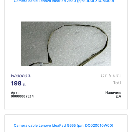
Camera cable Lenovo IdeaPad Z580 (p/n: DD0LZ3CM000)
Базовая:
От 5 шт.:
150
198
р.
Арт.:
Наличие:
00000007534
ДА
Camera cable Lenovo IdeaPad G555 (p/n: DC020010W00)