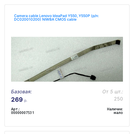
Camera cable Lenovo IdeaPad Y550, Y550P (p/n:
DC020010200) NIWBA CMOS cable
Базовая:
От 5 шт.:
250
269
р.
Арт.:
Наличие:
00000007531
мало