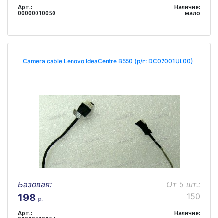
Арт.:
Наличие:
00000010050
мало
Camera cable Lenovo IdeaCentre B550 (p/n: DC02001UL00)
Базовая:
От 5 шт.:
150
198
р.
Арт.:
Наличие: