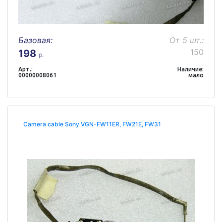
Базовая:
От 5 шт.:
150
198
р.
Арт.:
Наличие:
00000008061
мало
Camera cable Sony VGN-FW11ER, FW21E, FW31