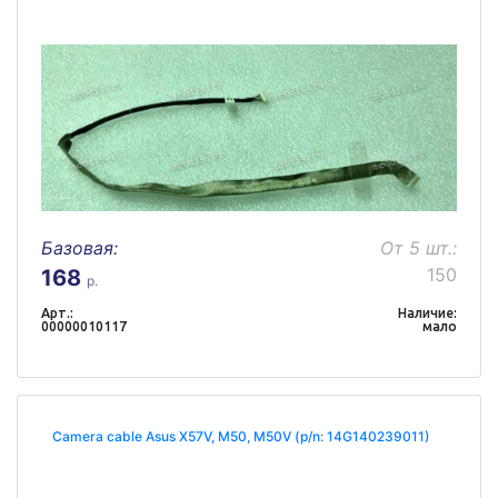
Базовая:
От 5 шт.:
150
168
р.
Арт.:
Наличие:
00000010117
мало
Camera cable Asus X57V, M50, M50V (p/n: 14G140239011)