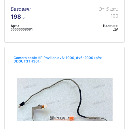
Базовая:
От 5 шт.:
100
198
р.
Арт.:
Наличие:
00000008081
ДА
Camera cable HP Pavilion dv6-1000, dv6-2000 (p/n:
DD0UT3TH301)