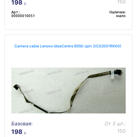
150
198
р.
Арт.:
Наличие:
00000010051
мало
Camera cable Lenovo IdeaCentre B550 (p/n: DC02001RK00)
Базовая:
От 5 шт.:
150
198
р.