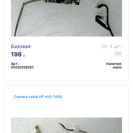
Базовая:
От 5 шт.:
100
198
р.
Арт.:
Наличие:
00000008085
мало
Camera cable HP dv5-1000