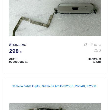
Базовая:
От 5 шт.:
250
298
р.
Арт.:
Наличие:
00000008083
мало
Camera cable Fujitsu Siemens Amilo PI2530, PI2540, PI2550