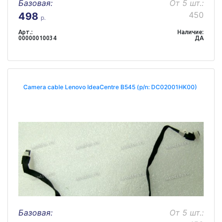
Базовая:
От 5 шт.:
450
498
р.
Арт.:
Наличие:
00000010034
ДА
Camera cable Lenovo IdeaCentre B545 (p/n: DC02001HK00)
Базовая:
От 5 шт.: