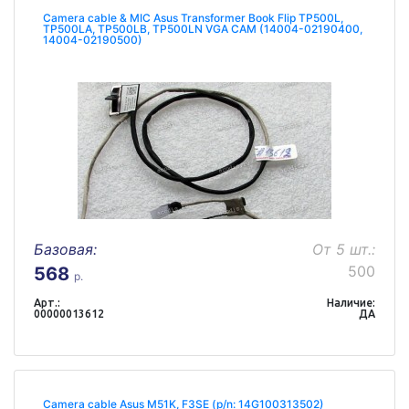
Camera cable & MIC Asus Transformer Book Flip TP500L,
TP500LA, TP500LB, TP500LN VGA CAM (14004-02190400,
14004-02190500)
Базовая:
От 5 шт.:
500
568
р.
Арт.:
Наличие:
00000013612
ДА
Camera cable Asus M51K, F3SE (p/n: 14G100313502)