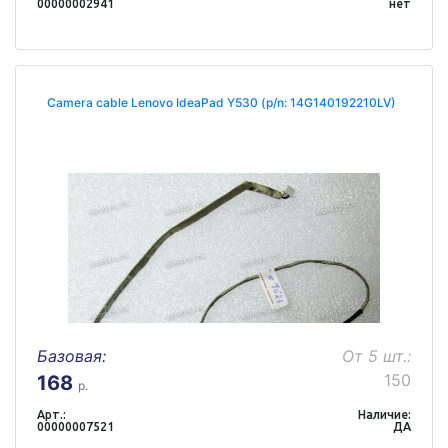
00000002941
нет
Camera cable Lenovo IdeaPad Y530 (p/n: 14G140192210LV)
Базовая:
От 5 шт.:
150
168
р.
Арт.:
Наличие:
00000007521
ДА