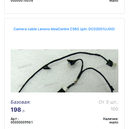
00000010054
мало
Camera cable Lenovo IdeaCentre C560 (p/n: DC02001UJ00)
Базовая:
От 5 шт.:
100
198
р.
Арт.:
Наличие:
00000009961
мало