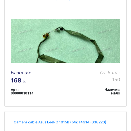
Базовая:
От 5 шт.:
150
168
р.
Арт.:
Наличие:
00000010114
мало
Camera cable Asus EeePC 1015B (p/n: 14G14F038220)