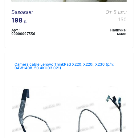
Базовая:
От 5 шт.:
150
198
р.
Арт.:
Наличие:
00000007556
мало
Camera cable Lenovo ThinkPad X220, X220i, X230 (p/n:
04W1408; 50.4KH03.021)