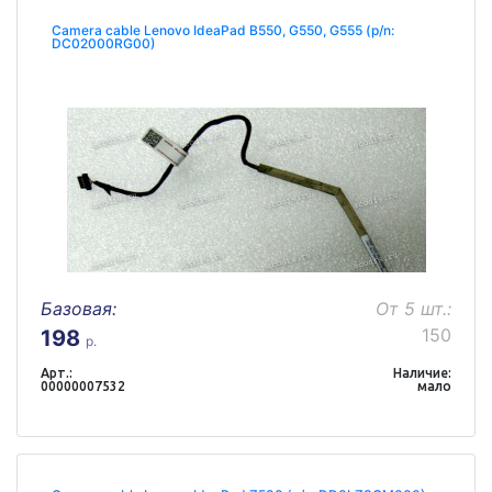
Camera cable Lenovo IdeaPad B550, G550, G555 (p/n:
DC02000RG00)
Базовая:
От 5 шт.:
150
198
р.
Арт.:
Наличие:
00000007532
мало