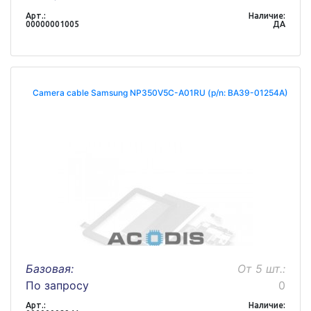
Арт.:
Наличие:
00000001005
ДА
Camera cable Samsung NP350V5C-A01RU (p/n: BA39-01254A)
Базовая:
От 5 шт.:
По запросу
0
Арт.:
Наличие: