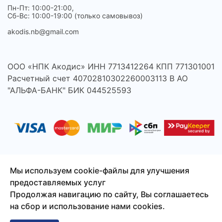
Пн-Пт: 10:00-21:00,
Сб-Вс: 10:00-19:00 (только самовывоз)
akodis.nb@gmail.com
ООО «НПК Акодис» ИНН 7713412264 КПП 771301001
Расчетный счет 40702810302260003113 В АО
"АЛЬФА-БАНК" БИК 044525593
Мы используем cookie-файлы для улучшения
предоставляемых услуг
© 2026 Акодис - продажа компонентов для телефонов,
Продолжая навигацию по сайту, Вы соглашаетесь
ноутбуков, планшетов и другой техники.
на сбор и использование нами cookies.
Сайт создан
Смузи-Студио