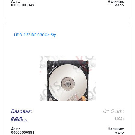
Арт.:
Наличие:
00000003349
мало
HDD 2.5" IDE 030Gb б/у
Базовая:
От 5 шт.:
645
665
р.
Арт.:
Наличие:
00000000881
мало