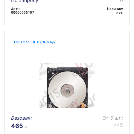
По запросу
0
Арт.:
Наличие:
00000005107
нет
HDD 2.5" IDE 020Gb б/у
Базовая:
От 5 шт.:
445
465
р.