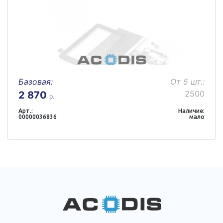
Базовая:
От 5 шт.:
2500
2 870
р.
Арт.:
Наличие:
00000036836
мало