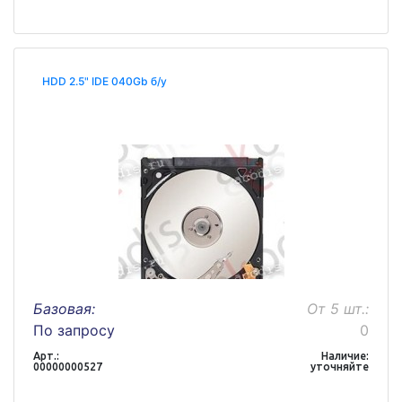
HDD 2.5" IDE 040Gb б/у
Базовая:
От 5 шт.:
По запросу
0
Арт.:
Наличие:
00000000527
уточняйте