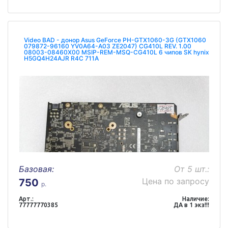
Video BAD - донор Asus GeForce PH-GTX1060-3G (GTX1060
079872-96160 YV0A64-A03 ZE2047) CG410L REV. 1.00
08003-08460X00 MSIP-REM-MSQ-CG410L 6 чипов SK hynix
H5GQ4H24AJR R4C 711A
Базовая:
От 5 шт.:
Цена по запросу
750
р.
Арт.:
Наличие:
77777770385
ДА в 1 экз!!!