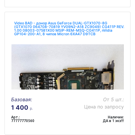
Video BAD - донор Asus GeForce DUAL-GTX1070-8G
(GTX1070 064708-70819 YV09N2-A18 ZC9049) CG411P REV.
1.00 08003-07581X00 MSIP-REM-MSQ-CG411P, nVidia
GP104-200-A1, 8 чипов Micron 6XA47 D9TCB
Базовая:
От 5 шт.:
Цена по запросу
1 400
р.
Арт.:
Наличие:
77777770560
ДА в 1 экз!!!