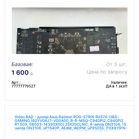
K4G80325FC-HC25
Базовая:
От 5 шт.:
Цена по запросу
1 600
р.
Арт.:
Наличие:
77777770527
ДА в 1 экз!!!
Video BAD - донор Asus Radeon ROG-STRIX-RX570-O8G-
GAMING (60YV0AJ7-VG0A00, R-R-MSQ-C940PI2, C940PI2
R1.00X, 08003-14390X00) 25X20CLNIC, 8 чипов ON3104, 15
чипов ON3106, uP1540P, AEAM, IADPM, uP9505S, ITE8915FN-
56-CXA, 8 чипов SAMSUNG K4G80325FC-HC25 КЗ не