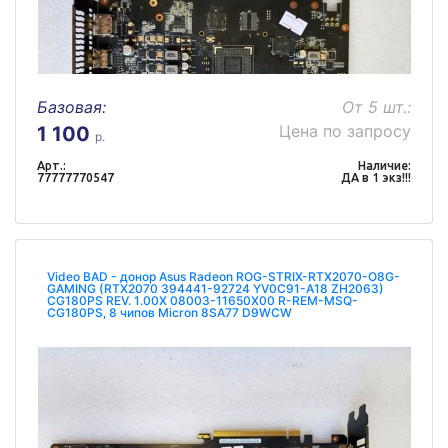
Базовая:
От 5 шт.:
Цена по запросу
1 100
р.
Арт.:
Наличие:
77777770547
ДА в 1 экз!!!
Video BAD - донор Asus Radeon ROG-STRIX-RTX2070-O8G-
GAMING (RTX2070 394441-92724 YV0C91-A18 ZH2063)
CG180PS REV. 1.00X 08003-11650X00 R-REM-MSQ-
CG180PS, 8 чипов Micron 8SA77 D9WCW