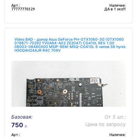
Арт.:
Наличие:
77777770329
ДА в 1 экз!!!
Video BAD - донор Asus GeForce PH-GTX1060-3G (GTX1060
079871-70292 YV0A64-A03 ZE2047) CG410L REV. 1.00
08003-08460X00 MSIP-REM-MSQ-CG410L 6 чипов SK hynix
H5GQ4H24AJR R4C 709V
Базовая:
От 5 шт.:
Цена по запросу
750
р.
Арт.:
Наличие: