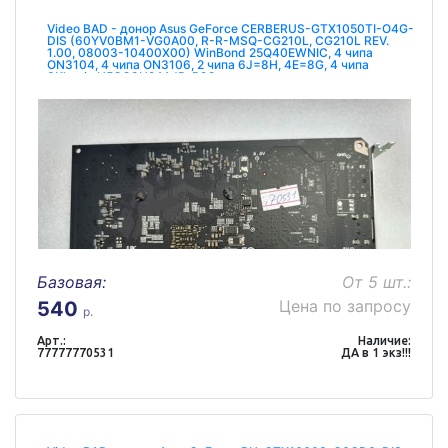
Video BAD - донор Asus GeForce CERBERUS-GTX1050TI-O4G-
DIS (60YV0BM1-VG0A00, R-R-MSQ-CG210L, CG210L REV.
1.00, 08003-10400X00) WinBond 25Q40EWNIC, 4 чипа
ON3104, 4 чипа ON3106, 2 чипа 6J=8H, 4E=8G, 4 чипа
SKhynix H5GC8H24AJR-R2C
Базовая:
От 5 шт.:
Цена по запросу
540
р.
Арт.:
Наличие:
77777770531
ДА в 1 экз!!!