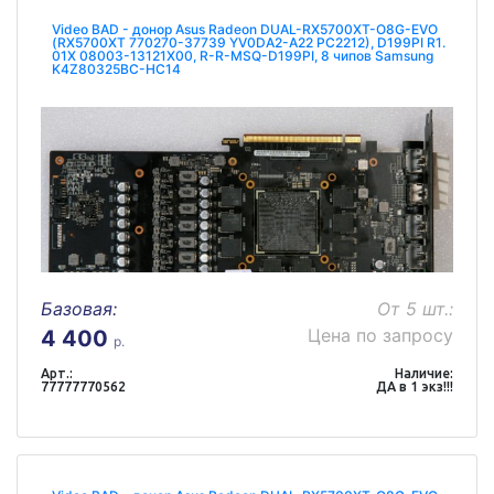
Video BAD - донор Asus Radeon DUAL-RX5700XT-O8G-EVO
(RX5700XT 770270-37739 YV0DA2-A22 PC2212), D199PI R1.
01X 08003-13121X00, R-R-MSQ-D199PI, 8 чипов Samsung
K4Z80325BC-HC14
Базовая:
От 5 шт.:
Цена по запросу
4 400
р.
Арт.:
Наличие:
77777770562
ДА в 1 экз!!!