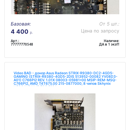
Базовая:
От 5 шт.:
Цена по запросу
4 400
р.
Арт.:
Наличие:
77777770548
ДА в 1 экз!!!
Video BAD - донор Asus Radeon STRIX-R9380-DC2-4GD5-
GAMING (STRIX-R9380-4GD5-2DIS 513952-00082 YV08D3-
A01) C766PI2 REV. 1.01X 08003-05981*00 MSIP-REM-MSQ-
C766PI2, AMD T4T675.00 215-0877000, 8 чипов Skhynix
H5GC4H24AJR T2C 529A