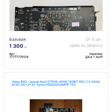
Базовая:
От 5 шт.:
Цена по запросу
1 300
р.
Арт.:
Наличие:
77777770538
ДА в 1 экз!!!
Video BAD - донор Asus G75VW_MXM_192BIT REV. 2.0 nVidia
N13E-GS-LP-A1, Hynix H5GQ2H24MFR-T2C