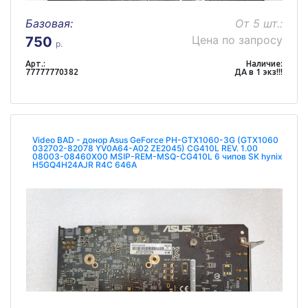
Базовая:
От 5 шт.:
Цена по запросу
750
р.
Арт.:
Наличие:
77777770382
ДА в 1 экз!!!
Video BAD - донор Asus GeForce PH-GTX1060-3G (GTX1060
032702-82078 YV0A64-A02 ZE2045) CG410L REV. 1.00
08003-08460X00 MSIP-REM-MSQ-CG410L 6 чипов SK hynix
H5GQ4H24AJR R4C 646A