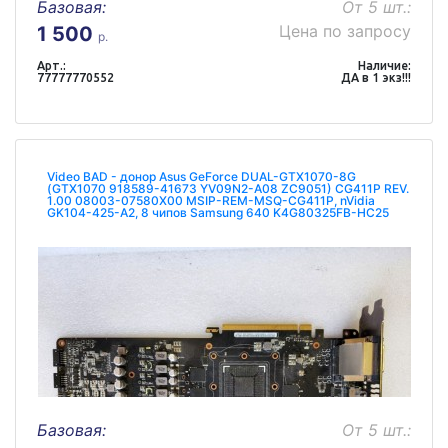
Базовая:
От 5 шт.:
Цена по запросу
1 500
р.
Арт.:
Наличие:
77777770552
ДА в 1 экз!!!
Video BAD - донор Asus GeForce DUAL-GTX1070-8G
(GTX1070 918589-41673 YV09N2-A08 ZC9051) CG411P REV.
1.00 08003-07580X00 MSIP-REM-MSQ-CG411P, nVidia
GK104-425-A2, 8 чипов Samsung 640 K4G80325FB-HC25
Базовая:
От 5 шт.: