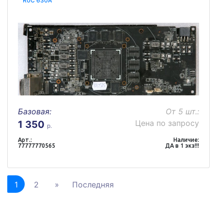
R0C 630A
Базовая:
От 5 шт.:
Цена по запросу
1 350
р.
Арт.:
Наличие:
77777770565
ДА в 1 экз!!!
1
2
»
Последняя