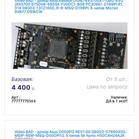
Video BAD - донор Asus Radeon DUAL-RX5700XT-O8G-EVO
(RX5700 675008-68054 YV0DC1-B08 PC2096), D199PI R1.
01X 08003-13121X00, R-R-MSQ-D199PI, 8 чипов Micron
9VA77 D9WCW
Базовая:
От 5 шт.:
Цена по запросу
4 400
р.
Арт.:
Наличие:
77777770564
ДА в 1 экз!!!
Video BAD - донор Asus D000PI2 REV.1.00 08003-07660X00,
MSIP-REM-MSQ-D000PI12, 5 чипов Sk hynix H5GC4H24AJR