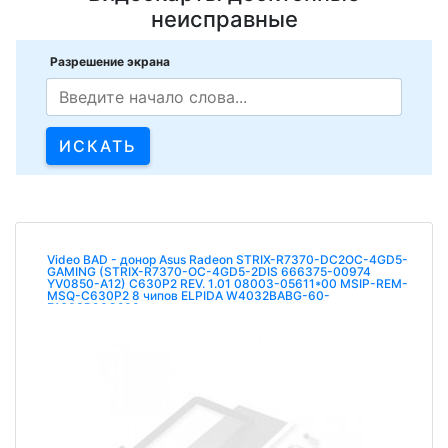
неисправные
Разрешение экрана
Video BAD - донор Asus Radeon STRIX-R7370-DC2OC-4GD5-
GAMING (STRIX-R7370-OC-4GD5-2DIS 666375-00974
YV0850-A12) C630P2 REV. 1.01 08003-05611*00 MSIP-REM-
MSQ-C630P2 8 чипов ELPIDA W4032BABG-60-
F1603R90G200