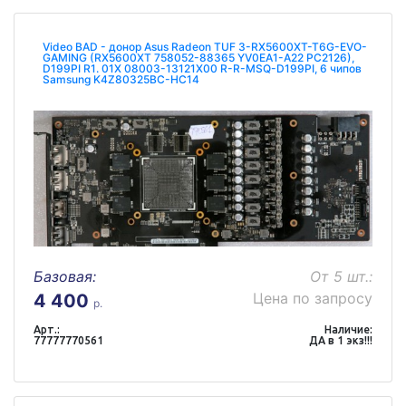
Video BAD - донор Asus Radeon TUF 3-RX5600XT-T6G-EVO-
GAMING (RX5600XT 758052-88365 YV0EA1-A22 PC2126),
D199PI R1. 01X 08003-13121X00 R-R-MSQ-D199PI, 6 чипов
Samsung K4Z80325BC-HC14
Базовая:
От 5 шт.:
Цена по запросу
4 400
р.
Арт.:
Наличие:
77777770561
ДА в 1 экз!!!