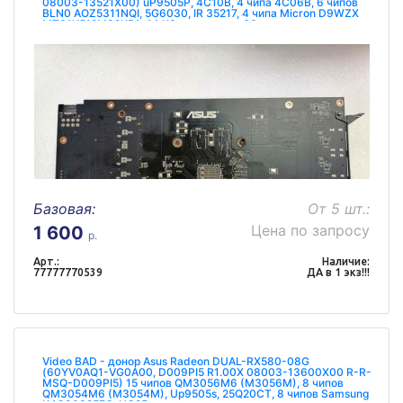
08003-13521X00) uP9505P, 4C10B, 4 чипа 4C06B, 6 чипов
BLN0 AOZ5311NQI, 5G6030, IR 35217, 4 чипа Micron D9WZX
MT61K512M32KPA-14 КЗ нет память 60 ом
Базовая:
От 5 шт.:
Цена по запросу
1 600
р.
Арт.:
Наличие:
77777770539
ДА в 1 экз!!!
Video BAD - донор Asus Radeon DUAL-RX580-08G
(60YV0AQ1-VG0A00, D009PI5 R1.00X 08003-13600X00 R-R-
MSQ-D009PI5) 15 чипов QM3056M6 (M3056M), 8 чипов
QM3054M6 (M3054M), Up9505s, 25Q20CT, 8 чипов Samsung