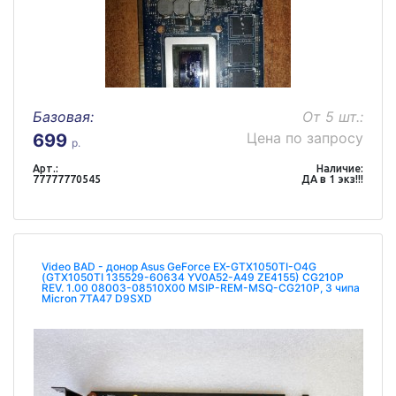
Базовая:
От 5 шт.:
Цена по запросу
699
р.
Арт.:
Наличие:
77777770545
ДА в 1 экз!!!
Video BAD - донор Asus GeForce EX-GTX1050TI-O4G
(GTX1050TI 135529-60634 YV0A52-A49 ZE4155) CG210P
REV. 1.00 08003-08510X00 MSIP-REM-MSQ-CG210P, 3 чипа
Micron 7TA47 D9SXD