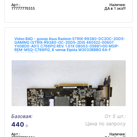
Арт.:
Наличие:
77777770555
ДА в 1 экз!!!
Video BAD - донор Asus Radeon STRIX-R9380-DC2OC-2GD5-
GAMING (STRIX-R9380-OC-2GD5-2DIS 460522-00607
YV08D0-A01) C766PI2 REV. 1.01X 08003-05981*00 MSIP-
REM-MSQ-C766PI2, 8 чипов Elpida W2032BBBG 6A-F
1511091BT48
Базовая:
От 5 шт.:
Цена по запросу
440
р.
Арт.:
Наличие: