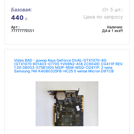
Базовая:
От 5 шт.:
Цена по запросу
440
р.
Арт.:
Наличие:
77777770551
ДА в 1 экз!!!
Video BAD - донор Asus GeForce DUAL-GTX1070-8G
(GTX1070 901403-07705 YV09N2-A18 ZC9049) CG411P REV.
1.00 08003-07581X00 MSIP-REM-MSQ-CG411P, 2 чипа
Samsung 746 K4G80325FB-HC25 5 чипов Micron D9TCB