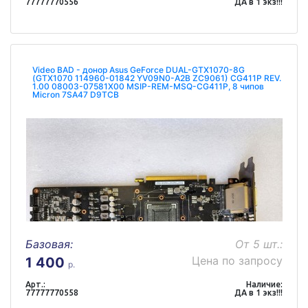
77777770556
ДА в 1 экз!!!
Video BAD - донор Asus GeForce DUAL-GTX1070-8G
(GTX1070 114960-01842 YV09N0-A2B ZC9061) CG411P REV.
1.00 08003-07581X00 MSIP-REM-MSQ-CG411P, 8 чипов
Micron 7SA47 D9TCB
Базовая:
От 5 шт.:
Цена по запросу
1 400
р.
Арт.:
Наличие:
77777770558
ДА в 1 экз!!!