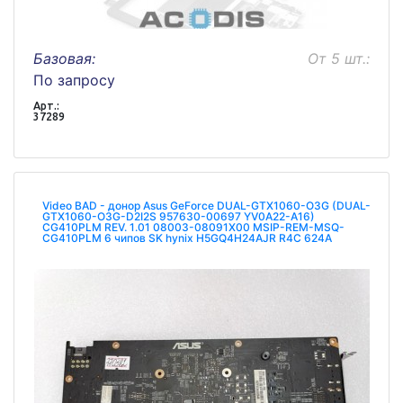
Базовая:
От 5 шт.:
По запросу
Арт.:
37289
Video BAD - донор Asus GeForce DUAL-GTX1060-O3G (DUAL-
GTX1060-O3G-D2I2S 957630-00697 YV0A22-A16)
CG410PLM REV. 1.01 08003-08091X00 MSIP-REM-MSQ-
CG410PLM 6 чипов SK hynix H5GQ4H24AJR R4C 624A