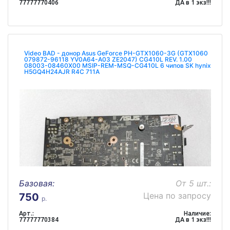
77777770406
ДА в 1 экз!!!
Video BAD - донор Asus GeForce PH-GTX1060-3G (GTX1060
079872-96118 YV0A64-A03 ZE2047) CG410L REV. 1.00
08003-08460X00 MSIP-REM-MSQ-CG410L 6 чипов SK hynix
H5GQ4H24AJR R4C 711A
Базовая:
От 5 шт.:
Цена по запросу
750
р.
Арт.:
Наличие:
77777770384
ДА в 1 экз!!!