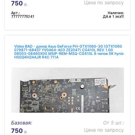
Цена по запросу
750
р.
Арт.:
Наличие:
77777770341
ДА в 1 экз!!!
Video BAD - донор Asus GeForce PH-GTX1060-3G (GTX1060
079871-68457 YV0A64-A03 ZE2047) CG410L REV. 1.00
08003-08460X00 MSIP-REM-MSQ-CG410L 6 чипов SK hynix
H5GQ4H24AJR R4C 711A
Базовая:
От 5 шт.:
Цена по запросу
750
р.