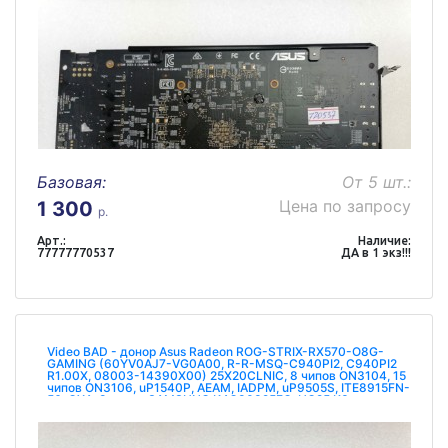
Базовая:
От 5 шт.:
Цена по запросу
1 300
р.
Арт.:
Наличие:
77777770537
ДА в 1 экз!!!
Video BAD - донор Asus Radeon ROG-STRIX-RX570-O8G-
GAMING (60YV0AJ7-VG0A00, R-R-MSQ-C940PI2, C940PI2
R1.00X, 08003-14390X00) 25X20CLNIC, 8 чипов ON3104, 15
чипов ON3106, uP1540P, AEAM, IADPM, uP9505S, ITE8915FN-
56-CXA, 8 чипов SAMSUNG K4G80325FC-HC25 КЗ не