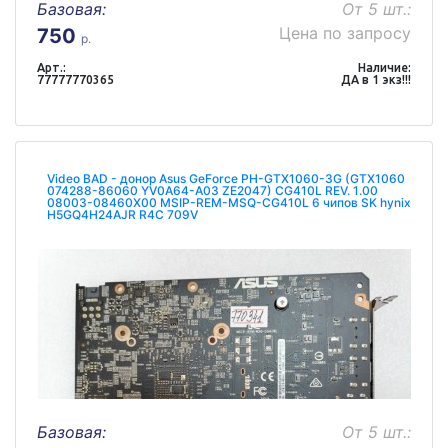
Базовая:
От 5 шт.:
Цена по запросу
750
р.
Арт.:
Наличие:
77777770365
ДА в 1 экз!!!
Video BAD - донор Asus GeForce PH-GTX1060-3G (GTX1060
074288-86060 YV0A64-A03 ZE2047) CG410L REV. 1.00
08003-08460X00 MSIP-REM-MSQ-CG410L 6 чипов SK hynix
H5GQ4H24AJR R4C 709V
Базовая:
От 5 шт.: