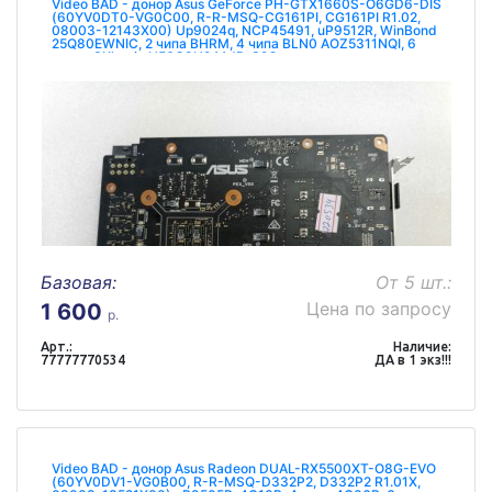
Video BAD - донор Asus GeForce PH-GTX1660S-O6GD6-DIS
(60YV0DT0-VG0C00, R-R-MSQ-CG161PI, CG161PI R1.02,
08003-12143X00) Up9024q, NCP45491, uP9512R, WinBond
25Q80EWNIC, 2 чипа BHRM, 4 чипа BLN0 AOZ5311NQI, 6
чипов SKhynix H56C8H24AJR-S2C
Базовая:
От 5 шт.:
Цена по запросу
1 600
р.
Арт.:
Наличие:
77777770534
ДА в 1 экз!!!
Video BAD - донор Asus Radeon DUAL-RX5500XT-O8G-EVO
(60YV0DV1-VG0B00, R-R-MSQ-D332P2, D332P2 R1.01X,