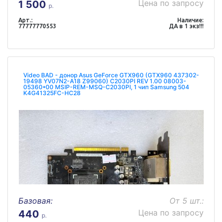
Цена по запросу
1 500
р.
Арт.:
Наличие:
77777770553
ДА в 1 экз!!!
Video BAD - донор Asus GeForce GTX960 (GTX960 437302-
19498 YV07N2-A18 Z99060) C2030PI REV 1.00 08003-
05360*00 MSIP-REM-MSQ-C2030PI, 1 чип Samsung 504
K4G41325FC-HC28
Базовая:
От 5 шт.:
Цена по запросу
440
р.