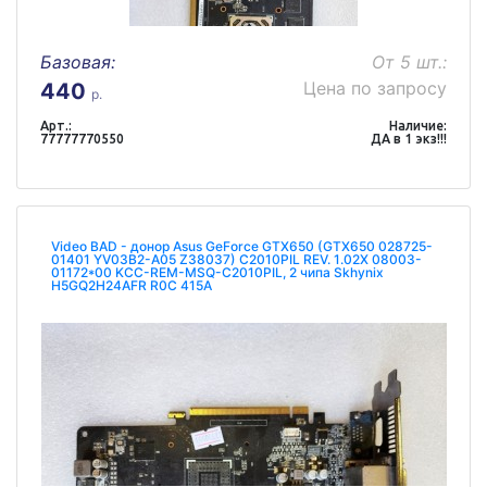
Базовая:
От 5 шт.:
Цена по запросу
440
р.
Арт.:
Наличие:
77777770550
ДА в 1 экз!!!
Video BAD - донор Asus GeForce GTX650 (GTX650 028725-
01401 YV03B2-A05 Z38037) C2010PIL REV. 1.02X 08003-
01172*00 KCC-REM-MSQ-C2010PIL, 2 чипа Skhynix
H5GQ2H24AFR R0C 415A