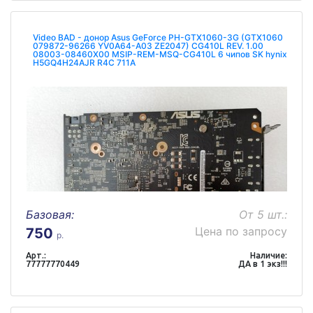
Video BAD - донор Asus GeForce PH-GTX1060-3G (GTX1060
079872-96266 YV0A64-A03 ZE2047) CG410L REV. 1.00
08003-08460X00 MSIP-REM-MSQ-CG410L 6 чипов SK hynix
H5GQ4H24AJR R4C 711A
Базовая:
От 5 шт.:
Цена по запросу
750
р.
Арт.:
Наличие:
77777770449
ДА в 1 экз!!!