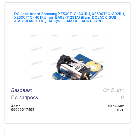
DC Jack board Samsung XE500T1C-A01RU, XE500T1C-A02RU,
XE500T1C-H01RU (p/n BA92-11231A) illiam_DCJACK_SUB
ASSY BOARD-DC_JACK;WILLIAM,DC JACK BOARD
Базовая:
От 5 шт.:
По запросу
0
Арт.:
Наличие:
00000017402
нет