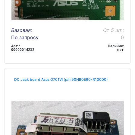
Базовая:
От 5 шт.:
По запросу
0
Арт.:
Наличие:
00000014232
нет
DC Jack board Asus G701VI (p/n 90NB0E60-R13000)