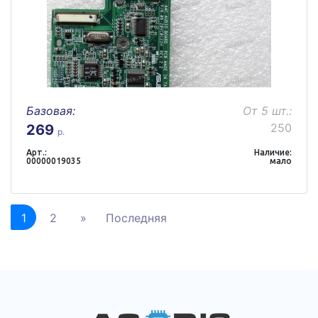
Базовая:
От 5 шт.:
250
269
р.
Арт.:
Наличие:
00000019035
мало
1
2
»
Последняя