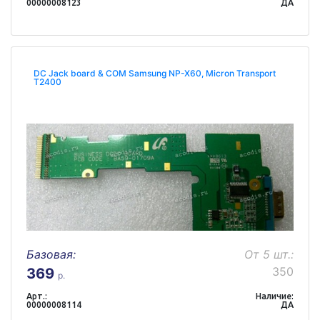
00000008123
ДА
DC Jack board & COM Samsung NP-X60, Micron Transport
T2400
Базовая:
От 5 шт.:
350
369
р.
Арт.:
Наличие:
00000008114
ДА