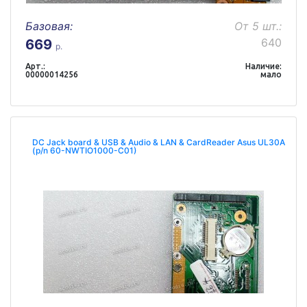
Базовая:
От 5 шт.:
640
669
р.
Арт.:
Наличие:
00000014256
мало
DC Jack board & USB & Audio & LAN & CardReader Asus UL30A
(p/n 60-NWTIO1000-C01)