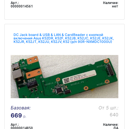
Арт.:
Наличие:
00000014561
нет
DC Jack board & USB & LAN & CardReader с кнопкой
включения Asus K52DR, K52F, K52JB, K52JC, K52JE, K52JK,
K52JR, K52JT, K52JU, K52JV, K52 (p/n 90R-NXMDC1000U)
Базовая:
От 5 шт.:
640
669
р.
Арт.:
Наличие:
00000014850
ДА