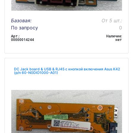
Базовая:
От 5 шт.:
По запросу
0
Арт.:
Наличие:
00000014244
нет
DC Jack board & USB & RJ45 с кнопкой включения Asus K42
(p/n 60-N0DIO1000-A01)