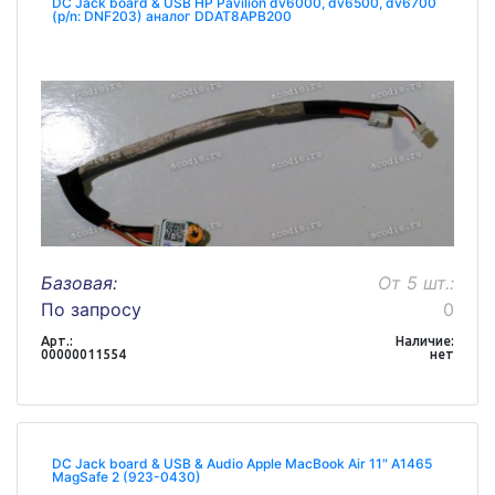
DC Jack board & USB HP Pavilion dv6000, dv6500, dv6700
(p/n: DNF203) аналог DDAT8APB200
Базовая:
От 5 шт.:
По запросу
0
Арт.:
Наличие:
00000011554
нет
DC Jack board & USB & Audio Apple MacBook Air 11" A1465
MagSafe 2 (923-0430)