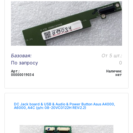
Базовая:
От 5 шт.:
По запросу
0
Арт.:
Наличие:
00000019034
нет
DC Jack board & USB & Audio & Power Button Asus A4000,
A6000, A4C (p/n: 08-20VC0122H REV:2.2)