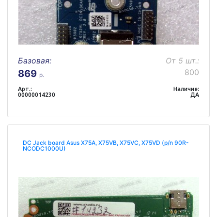
Базовая:
От 5 шт.:
800
869
р.
Арт.:
Наличие:
00000014230
ДА
DC Jack board Asus X75A, X75VB, X75VC, X75VD (p/n 90R-
NCODC1000U)