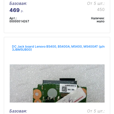
Базовая:
От 5 шт.:
450
469
р.
Арт.:
Наличие:
00000014267
мало
DC Jack board Lenovo B5400, B5400A, M5400, M5400AT (p/n
3JBM5UB00)
Базовая:
От 5 шт.: