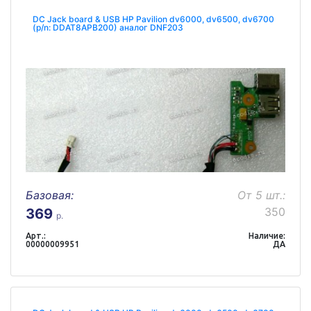
DC Jack board & USB HP Pavilion dv6000, dv6500, dv6700
(p/n: DDAT8APB200) аналог DNF203
Базовая:
От 5 шт.:
350
369
р.
Арт.:
Наличие:
00000009951
ДА