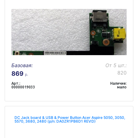
Базовая:
От 5 шт.:
820
869
р.
Арт.:
Наличие:
00000019033
мало
DC Jack board & USB & Power Button Acer Aspire 5050, 3050,
5570, 3680, 2480 (p/n: DA0ZR1PB6D1 REV:D)