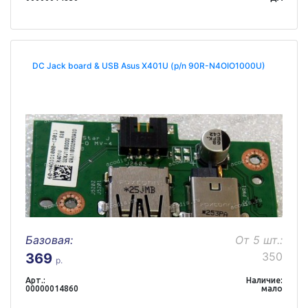
DC Jack board & USB Asus X401U (p/n 90R-N4OIO1000U)
Базовая:
От 5 шт.:
350
369
р.
Арт.:
Наличие:
00000014860
мало