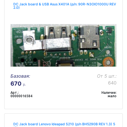
DC Jack board & USB Asus X401A (p/n: 90R-N3OIO1000U REV
2.0)
Базовая:
От 5 шт.:
640
670
р.
Арт.:
Наличие:
00000016584
мало
DC Jack board Lenovo Ideapad S210 (p/n BH5290B REV 1.3) 5