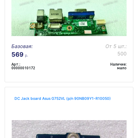
Базовая:
От 5 шт.:
500
569
р.
Арт.:
Наличие:
00000010172
мало
DC Jack board Asus G752VL (p/n 90NB09Y1-R10050)