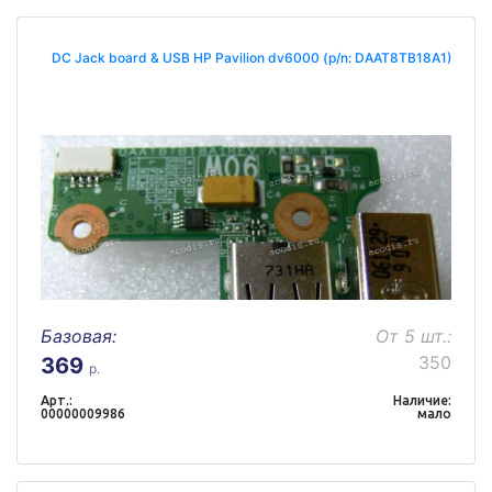
DC Jack board & USB HP Pavilion dv6000 (p/n: DAAT8TB18A1)
Базовая:
От 5 шт.:
350
369
р.
Арт.:
Наличие:
00000009986
мало