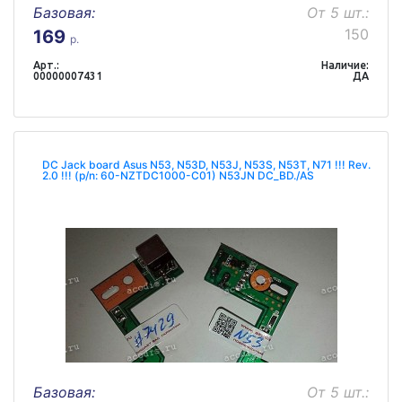
Базовая:
От 5 шт.:
150
169
р.
Арт.:
Наличие:
00000007431
ДА
DC Jack board Asus N53, N53D, N53J, N53S, N53T, N71 !!! Rev.
2.0 !!! (p/n: 60-NZTDC1000-C01) N53JN DC_BD./AS
Базовая:
От 5 шт.: