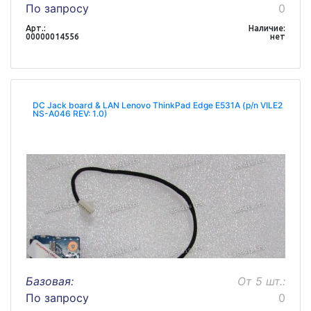
По запросу
0
Арт.:
Наличие:
00000014556
нет
DC Jack board & LAN Lenovo ThinkPad Edge E531A (p/n VILE2
NS-A046 REV: 1.0)
Базовая:
От 5 шт.:
По запросу
0