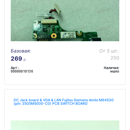
Базовая:
От 5 шт.:
250
269
р.
Арт.:
Наличие:
00000010130
мало
DC Jack board & VGA & LAN Fujitsu Siemens Amilo M6453G
(p/n: 35G5M5000-C0) PCB SWITCH BOARD