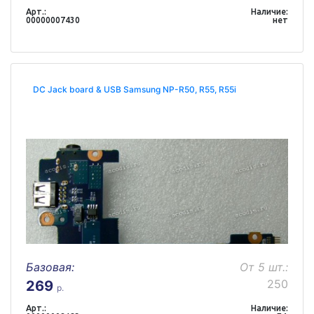
Арт.:
Наличие:
00000007430
нет
DC Jack board & USB Samsung NP-R50, R55, R55i
Базовая:
От 5 шт.:
250
269
р.
Арт.:
Наличие: