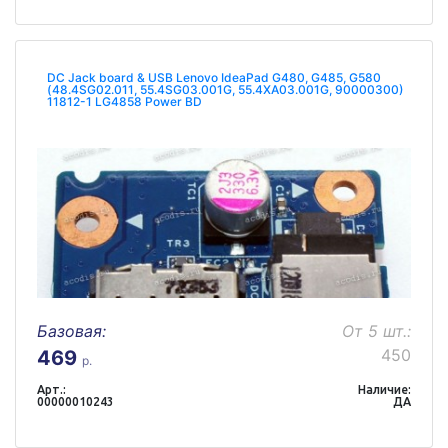
DC Jack board & USB Lenovo IdeaPad G480, G485, G580
(48.4SG02.011, 55.4SG03.001G, 55.4XA03.001G, 90000300)
11812-1 LG4858 Power BD
Базовая:
От 5 шт.:
450
469
р.
Арт.:
Наличие:
00000010243
ДА