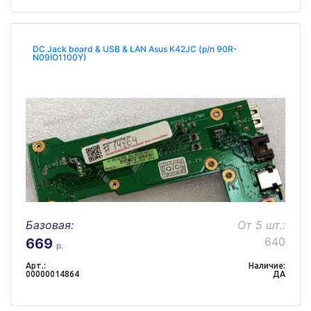
DC Jack board & USB & LAN Asus K42JC (p/n 90R-
N09IO1100Y)
Базовая:
От 5 шт.:
640
669
р.
Арт.:
Наличие:
00000014864
ДА