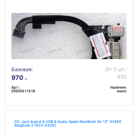
Базовая:
От 5 шт.:
930
970
р.
Арт.:
Наличие:
00000011618
мало
DC Jack board & USB & Audio Apple MacBook Air 13" A1466
MagSafe 2 (923-0439)