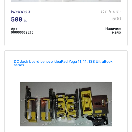
Базовая:
От 5 шт.:
500
599
р.
Арт.:
Наличие:
00000002535
мало
DC Jack board Lenovo IdeaPad Yoga 11, 11, 13S UltraBook
series