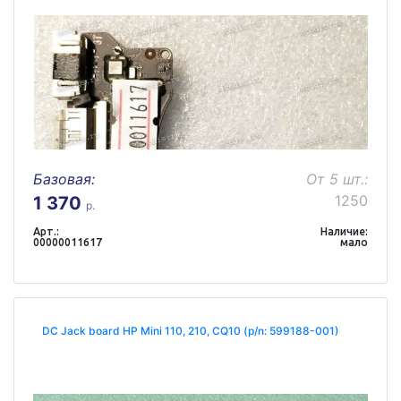
Базовая:
От 5 шт.:
1250
1 370
р.
Арт.:
Наличие:
00000011617
мало
DC Jack board HP Mini 110, 210, CQ10 (p/n: 599188-001)