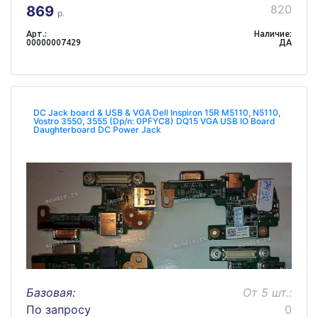
820
869
р.
Арт.:
Наличие:
00000007429
ДА
DC Jack board & USB & VGA Dell Inspiron 15R M5110, N5110,
Vostro 3550, 3555 (Dp/n: 0PFYC8) DQ15 VGA USB IO Board
Daughterboard DC Power Jack
Базовая:
От 5 шт.:
По запросу
0