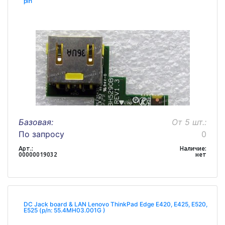
pin
Базовая:
От 5 шт.:
По запросу
0
Арт.:
Наличие:
00000019032
нет
DC Jack board & LAN Lenovo ThinkPad Edge E420, E425, E520,
E525 (p/n: 55.4MH03.001G )