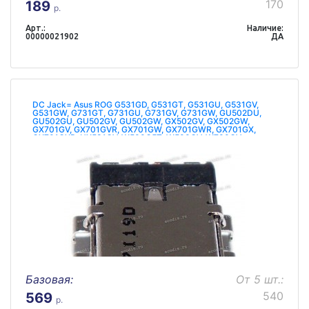
170
189
р.
Арт.:
Наличие:
00000021902
ДА
DC Jack= Asus ROG G531GD, G531GT, G531GU, G531GV,
G531GW, G731GT, G731GU, G731GV, G731GW, GU502DU,
GU502GU, GU502GV, GU502GW, GX502GV, GX502GW,
GX701GV, GX701GVR, GX701GW, GX701GWR, GX701GX,
GX701GXR, UX581GV, W500G5T, W500GV, W700GV посадка
внутри платы
Базовая:
От 5 шт.:
540
569
р.