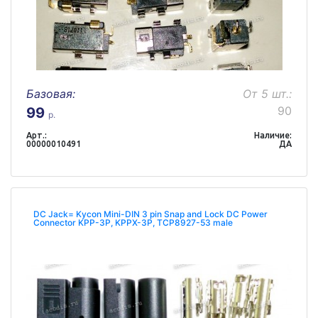
Базовая:
От 5 шт.:
90
99
р.
Арт.:
Наличие:
00000010491
ДА
DC Jack= Kycon Mini-DIN 3 pin Snap and Lock DC Power
Connector KPP-3P, KPPX-3P, TCP8927-53 male