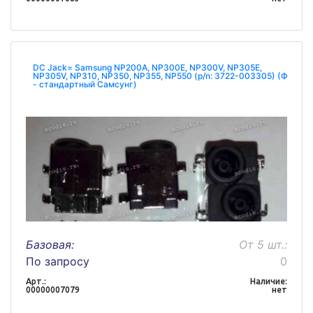
DC Jack= Samsung NP200A, NP300E, NP300V, NP305E,
NP305V, NP310, NP350, NP355, NP550 (p/n: 3722-003305) (Ф
- стандартный Самсунг)
Базовая:
От 5 шт.:
По запросу
0
Арт.:
Наличие:
00000007079
нет