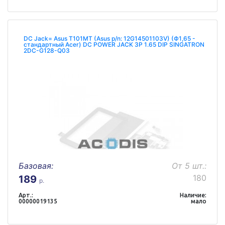
DC Jack= Asus T101MT (Asus p/n: 12G14501103V) (Ф1,65 -
стандартный Acer) DC POWER JACK 3P 1.65 DIP SINGATRON
2DC-G128-Q03
Базовая:
От 5 шт.:
180
189
р.
Арт.:
Наличие:
00000019135
мало