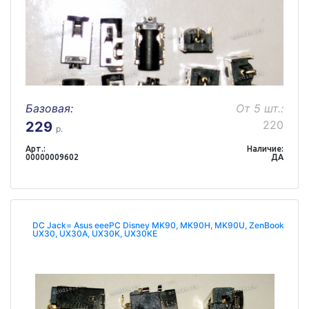
Базовая:
От 5 шт.:
220
229
р.
Арт.:
Наличие:
00000009602
ДА
DC Jack= Asus eeePC Disney MK90, MK90H, MK90U, ZenBook
UX30, UX30A, UX30K, UX30KE