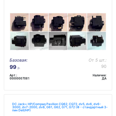
Базовая:
От 5 шт.:
90
99
р.
Арт.:
Наличие:
00000007081
ДА
DC Jack= HP/Compaq Pavilion CQ62, CQ72, dv5, dv6, dv6-
3000, dv7-2000, dv8, G61, G62, G71, G72 (Ф - стандартный 3-
пин Dell/HP)