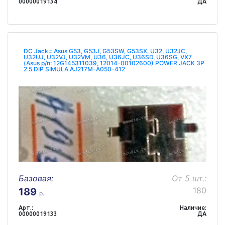
00000019134
ДА
DC Jack= Asus G53, G53J, G53SW, G53SX, U32, U32JC,
U32UJ, U32VJ, U32VM, U36, U36JC, U36SD, U36SG, VX7
(Asus p/n: 12G145311039, 12014-00102600) POWER JACK 3P
2.5 DIP SIMULA AJ217M-A050-412
Базовая:
От 5 шт.:
180
189
р.
Арт.:
Наличие:
00000019133
ДА