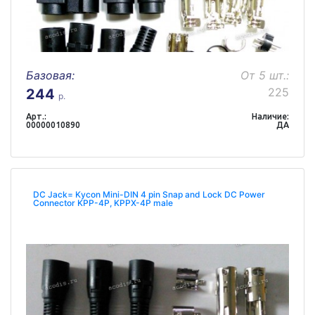
Базовая:
От 5 шт.:
225
244
р.
Арт.:
Наличие:
00000010890
ДА
DC Jack= Kycon Mini-DIN 4 pin Snap and Lock DC Power
Connector KPP-4P, KPPX-4P male