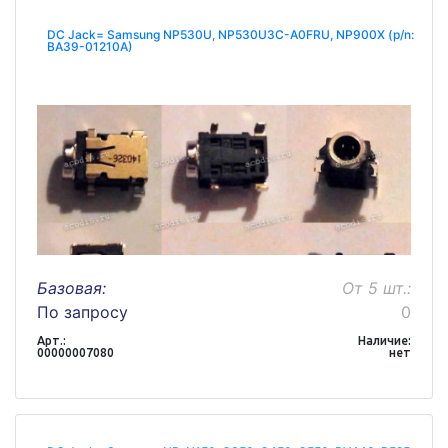
DC Jack= Samsung NP530U, NP530U3C-A0FRU, NP900X (p/n:
BA39-01210A)
Базовая:
От 5 шт.:
По запросу
0
Арт.:
Наличие:
00000007080
нет