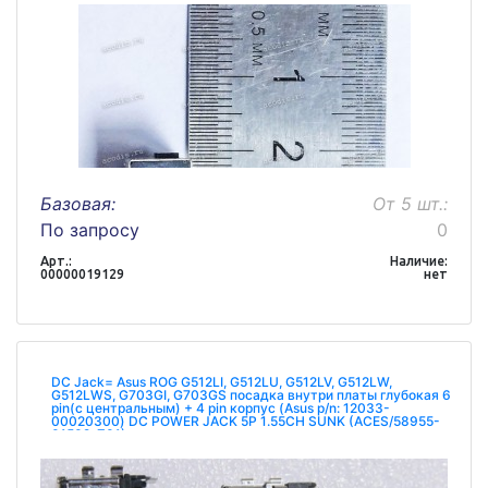
Базовая:
От 5 шт.:
По запросу
0
Арт.:
Наличие:
00000019129
нет
DC Jack= Asus ROG G512LI, G512LU, G512LV, G512LW,
G512LWS, G703GI, G703GS посадка внутри платы глубокая 6
pin(с центральным) + 4 pin корпус (Asus p/n: 12033-
00020300) DC POWER JACK 5P 1.55CH SUNK (ACES/58955-
01502-Z01)