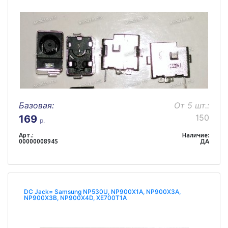
Базовая:
От 5 шт.:
150
169
р.
Арт.:
Наличие:
00000008945
ДА
DC Jack= Samsung NP530U, NP900X1A, NP900X3A,
NP900X3B, NP900X4D, XE700T1A