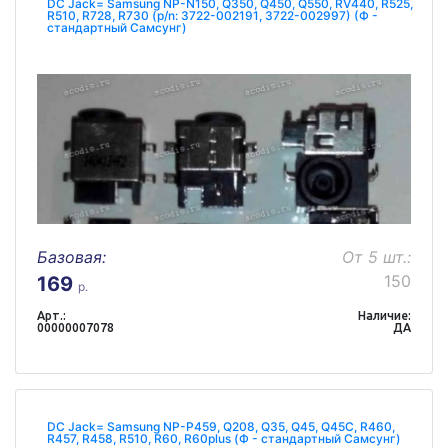
DC Jack= Samsung NP-N150, Q350, Q450, Q550, RV440, R525,
R510, R728, R730 (p/n: 3722-002191, 3722-002997) (Ф -
стандартный Самсунг)
Базовая:
От 5 шт.:
150
169
р.
Арт.:
Наличие:
00000007078
ДА
DC Jack= Samsung NP-P459, Q208, Q35, Q45, Q45C, R460,
R457, R458, R510, R60, R60plus (Ф - стандартный Самсунг)