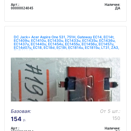
Арт.:
Наличие:
00000024045
ДА
DC Jack= Acer Aspire One 531, 751H, Gateway EC14, EC14t,
EC1409u, EC1410u, EC1430u, EC1433u, EC1435u, EC1436u,
EC1437u, EC1440u, EC1454u, EC1455u, EC1456u, EC1457u,
EC14d07u, EC18, EC18d, EC18t, EC1814u, EС1815u, LT31, ZA3,
ZH7 (Ф1,65 - стандартный Acer)
Базовая:
От 5 шт.:
150
154
р.
Арт.:
Наличие: