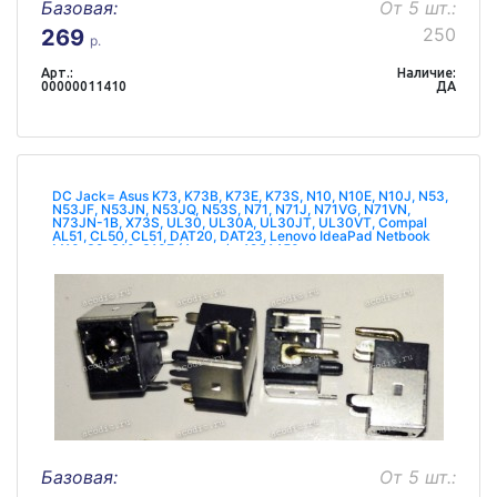
Базовая:
От 5 шт.:
250
269
р.
Арт.:
Наличие:
00000011410
ДА
DC Jack= Asus K73, K73B, K73E, K73S, N10, N10E, N10J, N53,
N53JF, N53JN, N53JQ, N53S, N71, N71J, N71VG, N71VN,
N73JN-1B, X73S, UL30, UL30A, UL30JT, UL30VT, Compal
AL51, CL50, CL51, DAT20, DAT23, Lenovo IdeaPad Netbook
M10, S9, S10, S10E (Asus p/n: 12G1450
Базовая:
От 5 шт.: