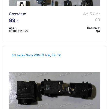
Базовая:
От 5 шт.:
90
99
р.
Арт.:
Наличие:
00000011555
ДА
DC Jack= Sony VGN-C, NW, SR, TZ