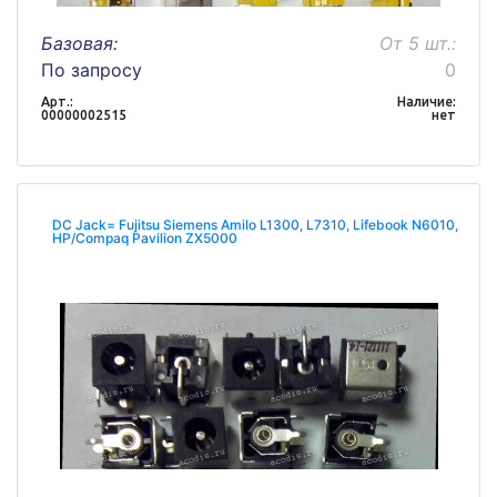
Базовая:
От 5 шт.:
По запросу
0
Арт.:
Наличие:
00000002515
нет
DC Jack= Fujitsu Siemens Amilo L1300, L7310, Lifebook N6010,
HP/Compaq Pavilion ZX5000