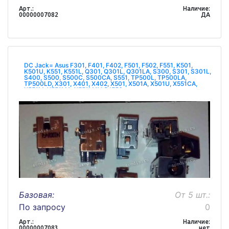
Арт.:
Наличие:
00000007082
ДА
DC Jack= Asus F301, F401, F402, F501, F502, F551, K501,
K501U, K551, K551L, Q301, Q301L, Q301LA, S300, S301, S301L,
S400, S500, S500C, S500CA, S551, TP500L, TP500LA,
TP500LD, X301, X401, X402, X501, X501A, X501U, X551CA,
X551M, X551MA, X551MAV, PJ556
Базовая:
От 5 шт.:
По запросу
0
Арт.:
Наличие:
00000007083
нет