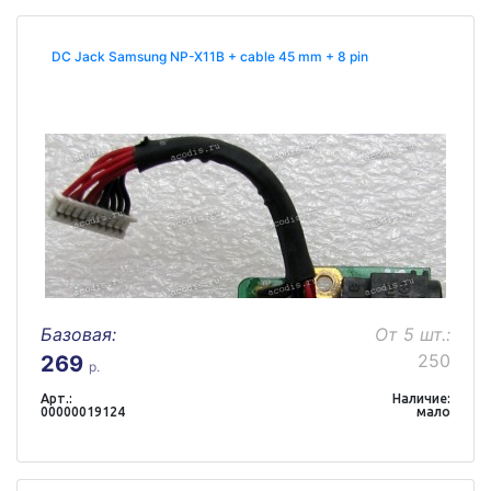
DC Jack Samsung NP-X11B + cable 45 mm + 8 pin
Базовая:
От 5 шт.:
250
269
р.
Арт.:
Наличие:
00000019124
мало