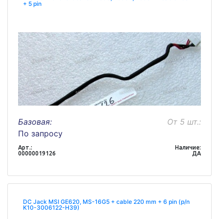
+ 5 pin
Базовая:
От 5 шт.:
По запросу
Арт.:
Наличие:
00000019126
ДА
DC Jack MSI GE620, MS-16G5 + cable 220 mm + 6 pin (p/n
K10-3006122-H39)