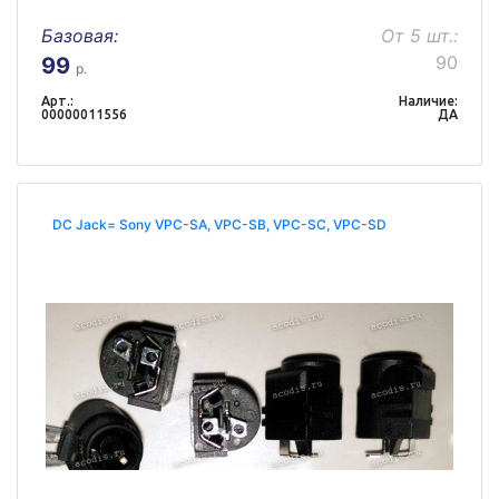
Базовая:
От 5 шт.:
90
99
р.
Арт.:
Наличие:
00000011556
ДА
DC Jack= Sony VPC-SA, VPC-SB, VPC-SC, VPC-SD