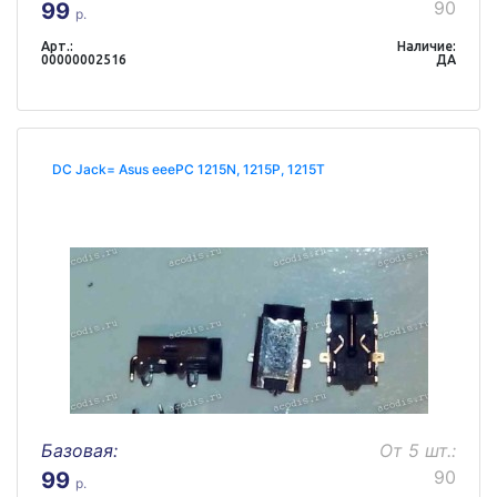
90
99
р.
Арт.:
Наличие:
00000002516
ДА
DC Jack= Asus eeePC 1215N, 1215P, 1215T
Базовая:
От 5 шт.:
90
99
р.