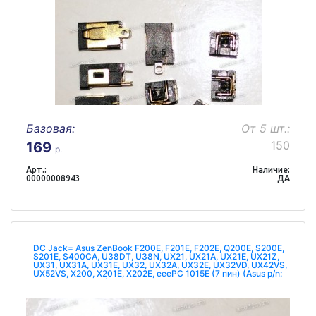
Базовая:
От 5 шт.:
150
169
р.
Арт.:
Наличие:
00000008943
ДА
DC Jack= Asus ZenBook F200E, F201E, F202E, Q200E, S200E,
S201E, S400CA, U38DT, U38N, UX21, UX21A, UX21E, UX21Z,
UX31, UX31A, UX31E, UX32, UX32A, UX32E, UX32VD, UX42VS,
UX52VS, X200, X201E, X202E, eeePC 1015E (7 пин) (Asus p/n:
12014-00100900) DC POWER JAC