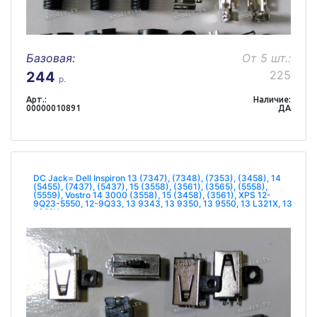
Базовая:
От 5 шт.:
225
244
р.
Арт.:
Наличие:
00000010891
ДА
DC Jack= Dell Inspiron 13 (7347), (7348), (7353), (3458), 14
(5455), (7437), (5437), 15 (3558), (3561), (3565), (5558),
(5559), Vostro 14 3000 (3558), 15 (3458), (3561), XPS 12-
9Q23-5550, 12-9Q33, 13 9343, 13 9350, 13 9550, 13 L321X, 13
L322X