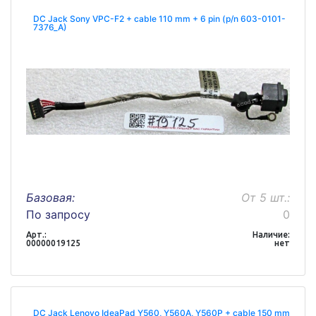
DC Jack Sony VPC-F2 + cable 110 mm + 6 pin (p/n 603-0101-
7376_A)
Базовая:
От 5 шт.:
По запросу
0
Арт.:
Наличие:
00000019125
нет
DC Jack Lenovo IdeaPad Y560, Y560A, Y560P + cable 150 mm