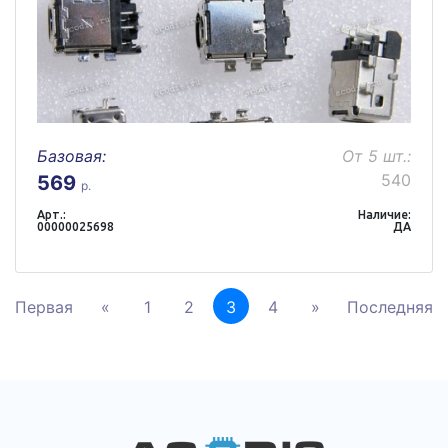
Базовая:
От 5 шт.:
540
569
р.
Арт.:
Наличие:
00000025698
ДА
Первая
«
1
2
3
4
»
Последняя