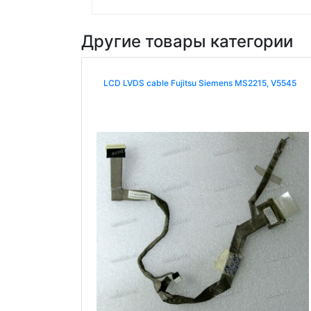
Другие товары категории
LCD LVDS cable Fujitsu Siemens MS2215, V5545