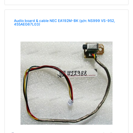
Audio board & cable NEC EA192M-BK (p/n: NS999 VS-952,
455AEG67L03)