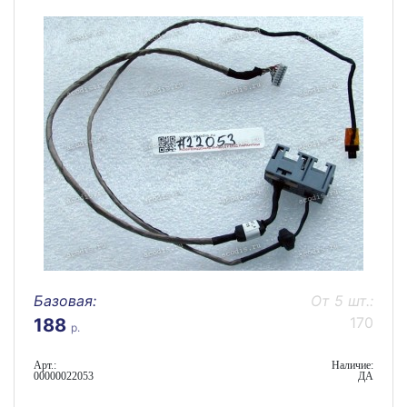
Базовая:
От 5 шт.:
170
188
р.
Арт.:
Наличие:
00000022053
ДА