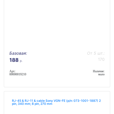
Базовая:
От 5 шт.:
170
188
р.
Арт.:
Наличие:
00000019210
мало
RJ-45 & RJ-11 & cable Sony VGN-FE (p/n: 073-1001-1887) 2
pin, 340 mm; 8 pin, 270 mm