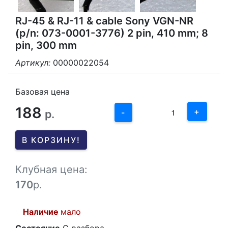
RJ-45 & RJ-11 & cable Sony VGN-NR
(p/n: 073-0001-3776) 2 pin, 410 mm; 8
pin, 300 mm
Артикул:
00000022054
3
2
Базовая цена
188
1
+
р.
-
0
В КОРЗИНУ!
-1
Клубная цена:
170
р.
Наличие
мало