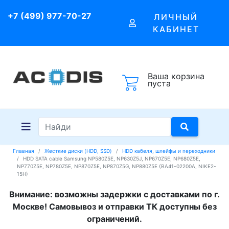
+7 (499) 977-70-27
ЛИЧНЫЙ
КАБИНЕТ
Ваша корзина
пуста
Главная
Жесткие диски (HDD, SSD)
HDD кабеля, шлейфы и переходники
HDD SATA cable Samsung NP580Z5E, NP630Z5J, NP670Z5E, NP680Z5E,
NP770Z5E, NP780Z5E, NP870Z5E, NP870Z5G, NP880Z5E (BA41-02200A, NIKE2-
15H)
Внимание: возможны задержки с доставками по г.
Москве! Самовывоз и отправки ТК доступны без
ограничений.