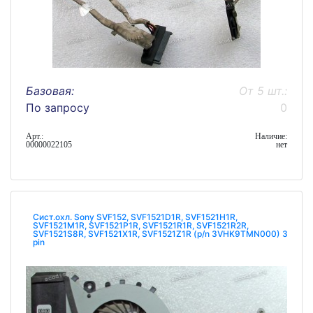
Базовая:
От 5 шт.:
По запросу
0
Арт.:
Наличие:
00000022105
нет
Сист.охл. Sony SVF152, SVF1521D1R, SVF1521H1R,
SVF1521M1R, SVF1521P1R, SVF1521R1R, SVF1521R2R,
SVF1521S8R, SVF1521X1R, SVF1521Z1R (p/n 3VHK9TMN000) 3
pin