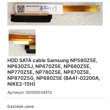
HDD SATA cable Samsung NP580Z5E,
NP630Z5J, NP670Z5E, NP680Z5E,
NP770Z5E, NP780Z5E, NP870Z5E,
NP870Z5G, NP880Z5E (BA41-02200A,
NIKE2-15H)
Артикул:
00000034413
3
2
Базовая цена