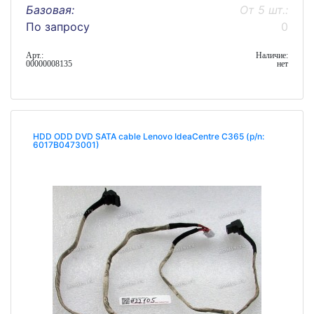
Базовая:
От 5 шт.:
По запросу
0
Арт.:
Наличие:
00000008135
нет
HDD ODD DVD SATA cable Lenovo IdeaCentre C365 (p/n:
6017B0473001)