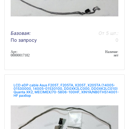
Базовая:
От 5 шт.:
По запросу
0
Арт.:
Наличие:
00000017182
нет
LCD eDP cable Asus F205T, F205TA, X205T, X205TA (14005-
01530000, 14005-01530100, DD0XK2LC000, DD0XK2LC010)
Quanta XK2, MECIMEX/70-5806-100HF, XINYA/NB0THS14001-
HF разбор