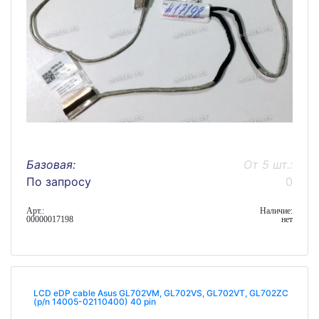
Базовая:
От 5 шт.:
По запросу
0
Арт.:
Наличие:
00000017198
нет
LCD eDP cable Asus GL702VM, GL702VS, GL702VT, GL702ZC
(p/n 14005-02110400) 40 pin