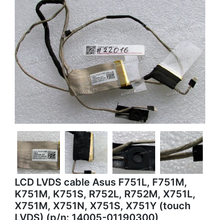
LCD LVDS cable Asus F751L, F751M,
K751M, K751S, R752L, R752M, X751L,
X751M, X751N, X751S, X751Y (touch
LVDS) (p/n: 14005-01190300)