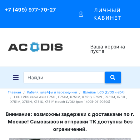
+7 (499) 977-70-27
ЛИЧНЫЙ
КАБИНЕТ
Ваша корзина
пуста
Главная
Кабеля, шлейфы и переходники
Шлейфы LCD (LVDS и eDP)
LCD LVDS cable Asus F751L, F751M, K751M, K751S, R752L, R752M, X751L,
X751M, X751N, X751S, X751Y (touch LVDS) (p/n: 14005-01190300)
Внимание: возможны задержки с доставками по г.
Москве! Самовывоз и отправки ТК доступны без
ограничений.