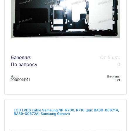
Базовая:
От 5 шт.:
По запросу
0
Арт.:
Наличие:
00000004971
нет
LCD LVDS cable Samsung NP-R700, R710 (p/n: BA39-00671A,
BA39-00672A) Samsung Geneva