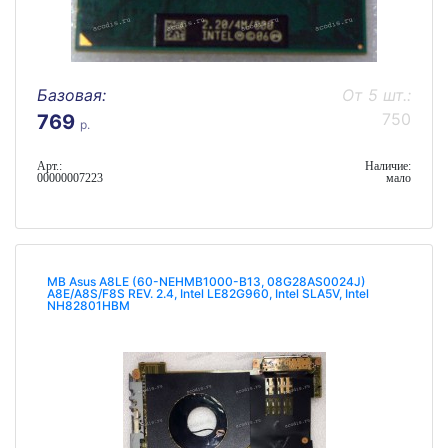
Базовая:
От 5 шт.:
750
769
р.
Арт.:
Наличие:
00000007223
мало
MB Asus A8LE (60-NEHMB1000-B13, 08G28AS0024J)
A8E/A8S/F8S REV. 2.4, Intel LE82G960, Intel SLA5V, Intel
NH82801HBM