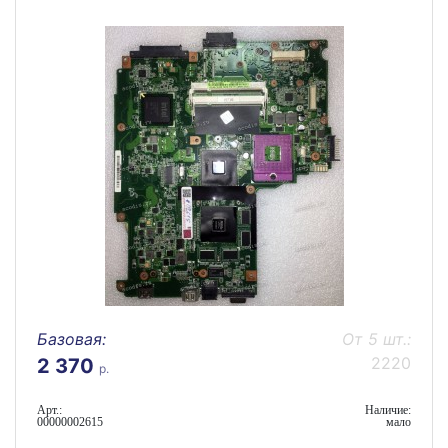
Базовая:
От 5 шт.:
2220
2 370
р.
Арт.:
Наличие:
00000002615
мало