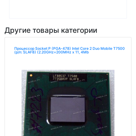
Другие товары категории
Процессор Socket P (PGA-478) Intel Core 2 Duo Mobile T7500
(p/n: SLAF8) (2.20GHz=200MHz x 11, 4Mb