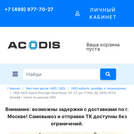
+7 (499) 977-70-27
ЛИЧНЫЙ
КАБИНЕТ
Ваша корзина
пуста
Главная
Жесткие диски (HDD, SSD)
HDD кабеля, шлейфы и переходники
HDD SATA board Prestigio Smartbook 141 C2 (pn Y116A_SD_SATA_R110)
Шлейф / плата на разъем HDD
Внимание: возможны задержки с доставками по г.
Москве! Самовывоз и отправки ТК доступны без
ограничений.