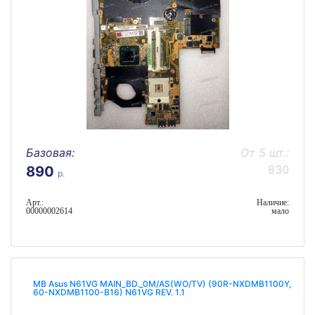
Базовая:
От 5 шт.:
830
890
р.
Арт.:
Наличие:
00000002614
мало
MB Asus N61VG MAIN_BD._0M/AS(WO/TV) (90R-NXDMB1100Y,
60-NXDMB1100-B16) N61VG REV. 1.1