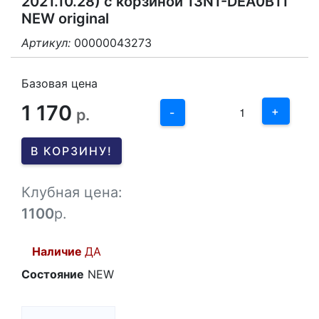
2021.10.28) с корзиной 13N1-DEA0B11
NEW original
Артикул:
00000043273
3
2
Базовая цена
1 170
1
+
р.
-
0
В КОРЗИНУ!
-1
Клубная цена:
1100
р.
Наличие
ДА
Состояние
NEW