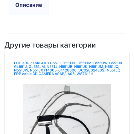
Описание
Другие товары категории
LCD eDP cable Asus G551J, G551JK, G551JM, G551JW, G551JX,
GL551J, GL551JM, N551J, N551JB, N551JK, N551JM, N551JQ,
N551JW, N551JX (14005-01420600, DC020024E0S) N551JQ
EDP cable 3D CAMERA ASAP/LA05LW876-1H