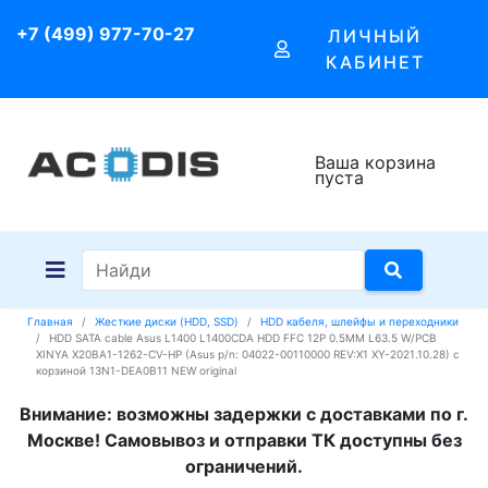
+7 (499) 977-70-27
ЛИЧНЫЙ
КАБИНЕТ
Ваша корзина
пуста
Главная
Жесткие диски (HDD, SSD)
HDD кабеля, шлейфы и переходники
HDD SATA cable Asus L1400 L1400CDA HDD FFC 12P 0.5MM L63.5 W/PCB
XINYA X20BA1-1262-CV-HP (Asus p/n: 04022-00110000 REV:X1 XY-2021.10.28) с
корзиной 13N1-DEA0B11 NEW original
Внимание: возможны задержки с доставками по г.
Москве! Самовывоз и отправки ТК доступны без
ограничений.