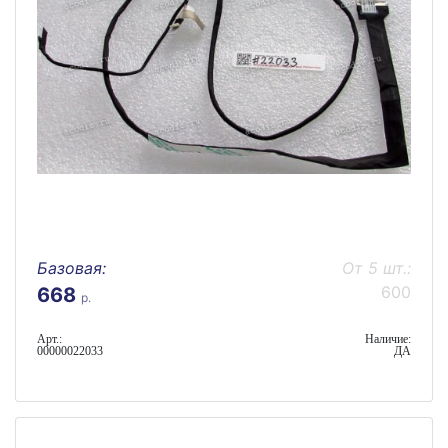
Базовая:
От 5 шт.:
600
668
р.
Арт.:
Наличие:
00000022033
ДА