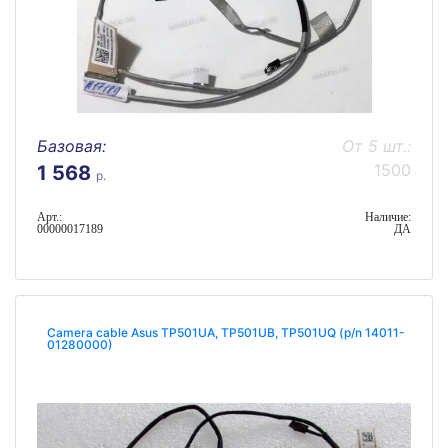
Базовая:
От 5 шт.:
1500
1 568
р.
Арт.:
Наличие:
00000017189
ДА
Camera cable Asus TP501UA, TP501UB, TP501UQ (p/n 14011-
01280000)