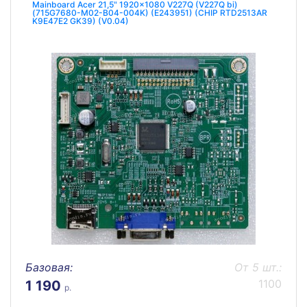
Mainboard Acer 21,5" 1920x1080 V227Q (V227Q bi)
(715G7680-M02-B04-004K) (E243951) (CHIP RTD2513AR
K9E47E2 GK39) (V0.04)
Базовая:
От 5 шт.:
1100
1 190
р.