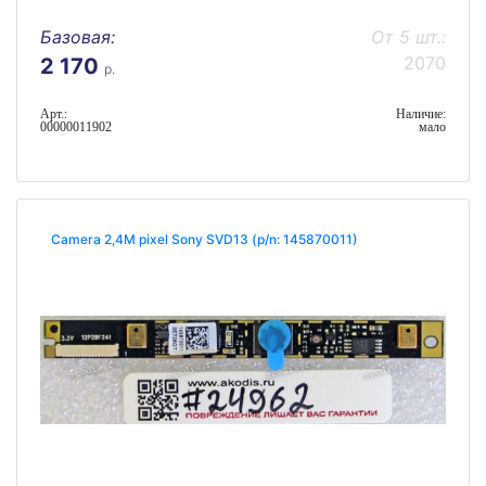
Базовая:
От 5 шт.:
2070
2 170
р.
Арт.:
Наличие:
00000011902
мало
Camera 2,4M pixel Sony SVD13 (p/n: 145870011)