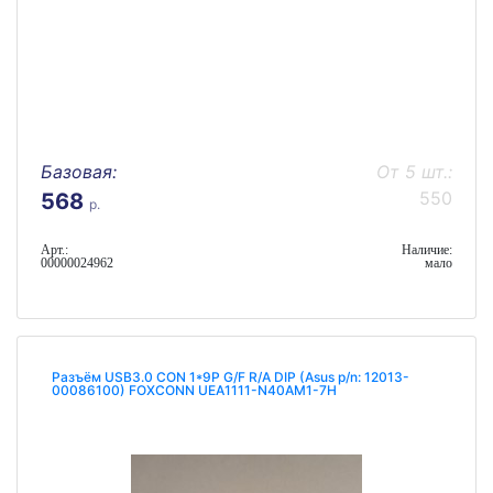
Базовая:
От 5 шт.:
550
568
р.
Арт.:
Наличие:
00000024962
мало
Разъём USB3.0 CON 1*9P G/F R/A DIP (Asus p/n: 12013-
00086100) FOXCONN UEA1111-N40AM1-7H