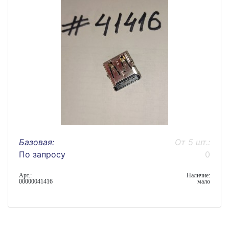
Базовая:
От 5 шт.:
По запросу
0
Арт.:
Наличие:
00000041416
мало