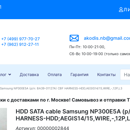
1
Л
akodis.nb@gmail.c
+7 (499) 977-70-27
+7 (962) 912-27-11
Пн-Пт: 10:00-21:00,
Сб-Вс 10:00-19:00 (только само
лог
Доставка
Оплата
Гарантия
Контакты
 Samsung NP300E5A (p/n: BA39-01127A) CBF HARNESS-HDD;AEGIS14/15,WIRE,-,12P,L3
и с доставками по г. Москве! Самовывоз и отправки Т
HDD SATA cable Samsung NP300E5A (p/
HARNESS-HDD;AEGIS14/15,WIRE,-,12P,
Артикул:
00000002844