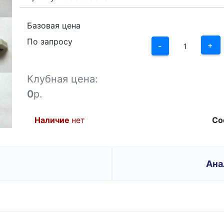
3
2
Базовая цена
По запросу
1
+
-
0
Клубная цена:
-1
0
р.
Наличие
нет
Со
Ана