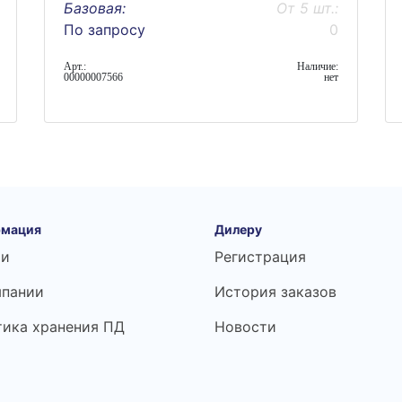
Базовая:
От 5 шт.:
По запросу
0
Арт.:
Наличие:
00000007566
нет
мация
Дилеру
ьи
Регистрация
мпании
История заказов
тика хранения ПД
Новости