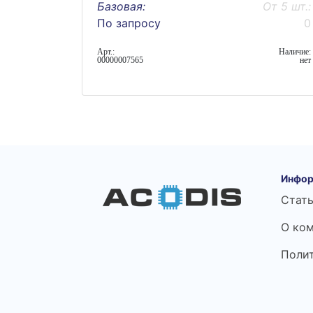
Базовая:
От 5 шт.:
По запросу
0
Арт.:
Наличие:
00000007565
нет
Инфор
Стат
О ко
Поли