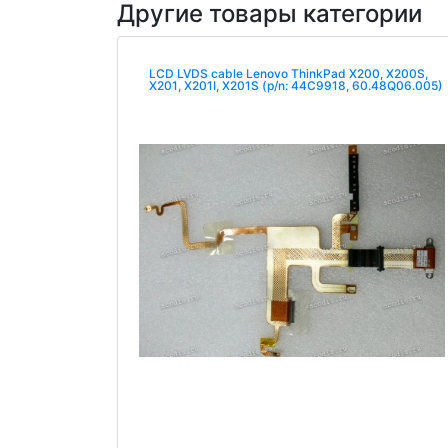
Другие товары категории
LCD LVDS cable Lenovo ThinkPad X200, X200S,
X201, X201I, X201S (p/n: 44C9918, 60.48Q06.005)