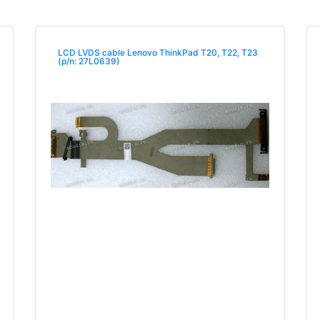
LCD LVDS cable Lenovo ThinkPad T20, T22, T23
(p/n: 27L0639)