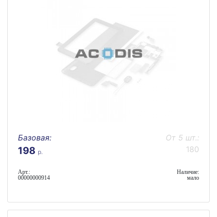
Базовая:
От 5 шт.:
180
198
р.
Арт.:
Наличие:
00000000914
мало