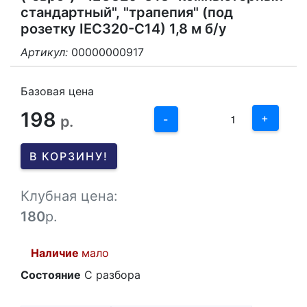
стандартный", "трапепия" (под
розетку IEC320-C14) 1,8 м б/у
Артикул:
00000000917
3
2
Базовая цена
198
1
+
р.
-
0
В КОРЗИНУ!
-1
Клубная цена:
180
р.
Наличие
мало
Состояние
С разбора