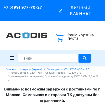
+7 (499) 977-70-27
ЛИЧНЫЙ
КАБИНЕТ
Ваша корзина
пуста
Главная
Матрицы (экраны)
Переходники LCD - LVDS, eDP и LED
Кабель сетевой 220v Type F «Schuko» ("евро") - IEC320-C13
"компьютерный стандартный", "трапепия" (под розетку IEC320-C14) 1,8 м б/
у
Внимание: возможны задержки с доставками по г.
Москве! Самовывоз и отправки ТК доступны без
ограничений.