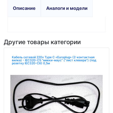
Описание
Аналоги и модели
Другие товары категории
Кабель сетевой 220v Type С «Europlug» (2-контактная
вилка) - IEC320-C5 "микки-маус" ("лист клевера") (под
розетку IEC320-C6) 0,5м