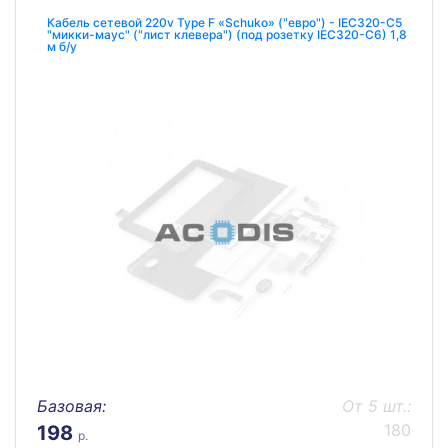
Кабель сетевой 220v Type F «Schuko» ("евро") - IEC320-C5
"микки-маус" ("лист клевера") (под розетку IEC320-C6) 1,8
м б/у
Базовая:
От 5 шт.:
180
198
р.