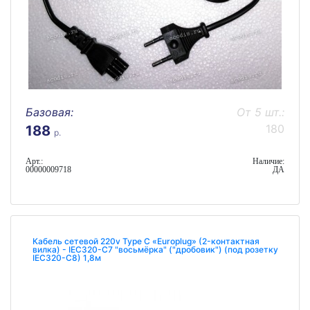
Базовая:
От 5 шт.:
180
188
р.
Арт.:
Наличие:
00000009718
ДА
Кабель сетевой 220v Type С «Europlug» (2-контактная
вилка) - IEC320-C7 "восьмёрка" ("дробовик") (под розетку
IEC320-C8) 1,8м