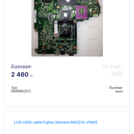
Базовая:
От 5 шт.:
2350
2 460
р.
Арт.:
Наличие:
00000002615
мало
LCD LVDS cable Fujitsu Siemens MS2215, V5545