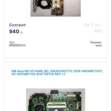
Базовая:
От 5 шт.:
850
940
р.
Арт.:
Наличие:
00000002614
мало
MB Asus N61VG MAIN_BD._0M/AS(WO/TV) (90R-NXDMB1100Y,
60-NXDMB1100-B16) N61VG REV. 1.1