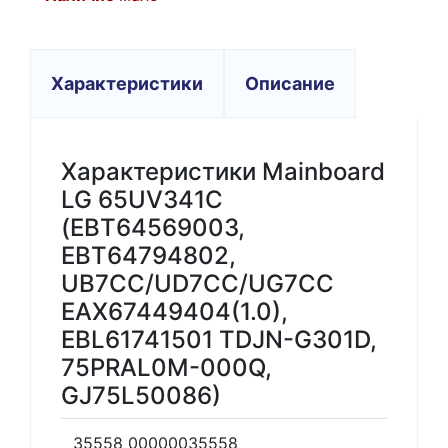
Характеристики
Описание
Характеристики Mainboard
LG 65UV341C
(EBT64569003,
EBT64794802,
UB7CC/UD7CC/UG7CC
EAX67449404(1.0),
EBL61741501 TDJN-G301D,
75PRAL0M-000Q,
GJ75L50086)
35558 00000035558