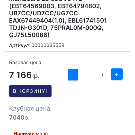
(EBT64569003, EBT64794802,
UB7CC/UD7CC/UG7CC
EAX67449404(1.0), EBL61741501
TDJN-G301D, 75PRAL0M-000Q,
GJ75L50086)
Артикул:
00000035558
3
2
Базовая цена
7 166
1
+
р.
-
0
В КОРЗИНУ!
-1
Клубная цена:
7040
р.
Наличие
мало