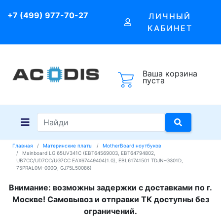
+7 (499) 977-70-27
ЛИЧНЫЙ
КАБИНЕТ
Ваша корзина
пуста
Главная
Материнские платы
MotherBoard ноутбуков
Mainboard LG 65UV341C (EBT64569003, EBT64794802,
UB7CC/UD7CC/UG7CC EAX67449404(1.0), EBL61741501 TDJN-G301D,
75PRAL0M-000Q, GJ75L50086)
Внимание: возможны задержки с доставками по г.
Москве! Самовывоз и отправки ТК доступны без
ограничений.