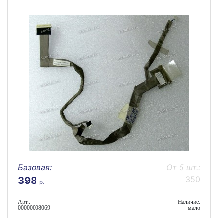
Базовая:
От 5 шт.:
350
398
р.
Арт.:
Наличие:
00000008069
мало