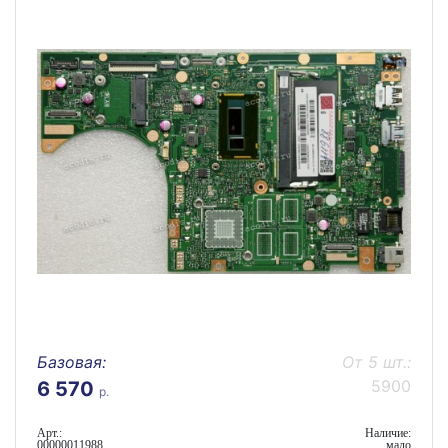
Базовая:
От 5 шт.:
5900
6 570
р.
Арт.:
Наличие:
00000011988
мало