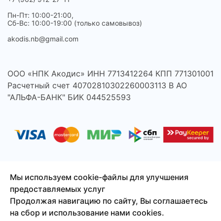
Пн-Пт: 10:00-21:00,
Сб-Вс: 10:00-19:00 (только самовывоз)
akodis.nb@gmail.com
ООО «НПК Акодис» ИНН 7713412264 КПП 771301001
Расчетный счет 40702810302260003113 В АО
"АЛЬФА-БАНК" БИК 044525593
Мы используем cookie-файлы для улучшения
предоставляемых услуг
© 2026 Акодис - продажа компонентов для телефонов,
Продолжая навигацию по сайту, Вы соглашаетесь
ноутбуков, планшетов и другой техники.
на сбор и использование нами cookies.
Сайт создан
Смузи-Студио