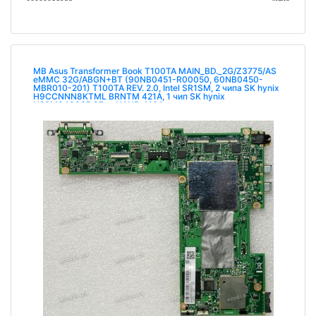
MB Asus Transformer Book T100TA MAIN_BD._2G/Z3775/AS
eMMC 32G/ABGN+BT (90NB0451-R00050, 60NB0450-
MBR010-201) T100TA REV. 2.0, Intel SR1SM, 2 чипа SK hynix
H9CCNNN8KTML BRNTM 421A, 1 чип SK hynix
H26M64003DQR e-NAND 416A