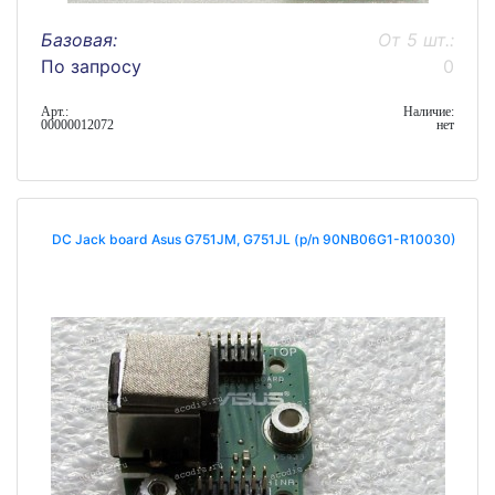
Базовая:
От 5 шт.:
По запросу
0
Арт.:
Наличие:
00000012072
нет
DC Jack board Asus G751JM, G751JL (p/n 90NB06G1-R10030)