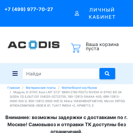
+7 (499) 977-70-27
ЛИЧНЫЙ
КАБИНЕТ
Ваша корзина
пуста
Главная
Материнские платы
MotherBoard ноутбуков
Модуль G-SYNC Asus LMT 27,0" 3840x2160 PG27U NVIDIA G-SYNC BD 0A
QISDA CS.5J3U7.031 (04020-02722700, 180-12813-DAAAA-A05, 699-12813-
0000-500 G, 900-12813-0000-000 S) Altera 10AX048H2F34E1HG, Micron D9TGQ
MT40A256M16GE-083E:B 6*, 7UA17 RW2I4 *2, APW8713, E
Внимание: возможны задержки с доставками по г.
Москве! Самовывоз и отправки ТК доступны без
ограничений.