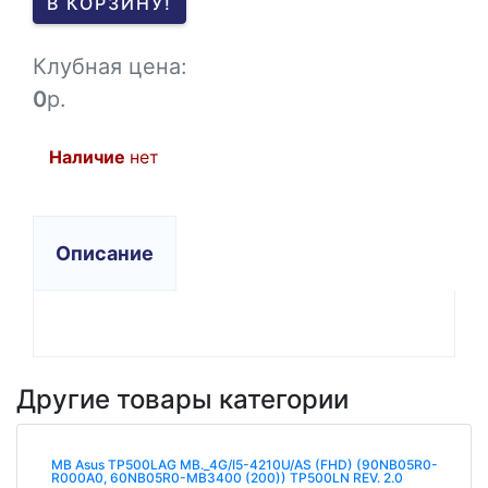
В КОРЗИНУ!
-1
Клубная цена:
0
р.
Наличие
нет
Описание
Другие товары категории
MB Asus TP500LAG MB._4G/I5-4210U/AS (FHD) (90NB05R0-
R000A0, 60NB05R0-MB3400 (200)) TP500LN REV. 2.0