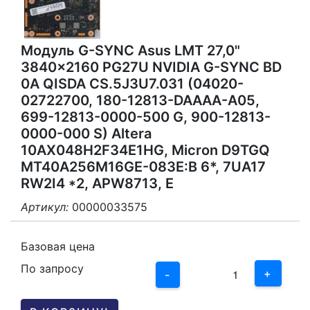
Модуль G-SYNC Asus LMT 27,0"
3840x2160 PG27U NVIDIA G-SYNC BD
0A QISDA CS.5J3U7.031 (04020-
02722700, 180-12813-DAAAA-A05,
699-12813-0000-500 G, 900-12813-
0000-000 S) Altera
10AX048H2F34E1HG, Micron D9TGQ
MT40A256M16GE-083E:B 6*, 7UA17
RW2I4 *2, APW8713, E
Артикул:
00000033575
3
2
Базовая цена
По запросу
1
+
-
0