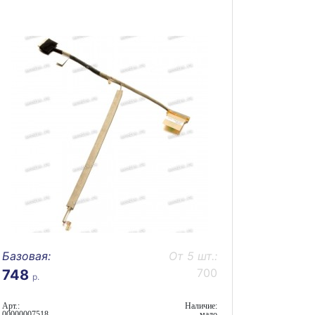
Базовая:
От 5 шт.:
700
748
р.
Арт.:
Наличие:
00000007518
мало