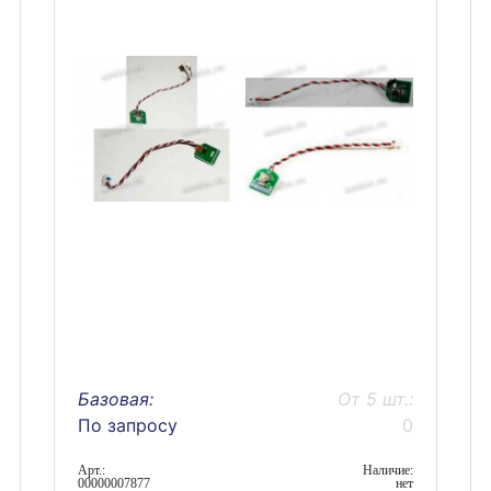
Базовая:
От 5 шт.:
По запросу
0
Арт.:
Наличие:
00000007877
нет