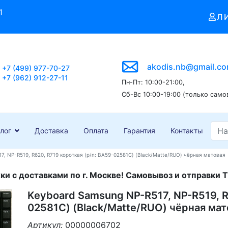
1
Л
akodis.nb@gmail.c
+7 (499) 977-70-27
+7 (962) 912-27-11
Пн-Пт: 10:00-21:00,
Сб-Вс 10:00-19:00 (только само
лог
Доставка
Оплата
Гарантия
Контакты
, NP-R519, R620, R719 короткая (p/n: BA59-02581C) (Black/Matte/RUO) чёрная матовая
и с доставками по г. Москве! Самовывоз и отправки Т
Keyboard Samsung NP-R517, NP-R519, R
02581C) (Black/Matte/RUO) чёрная мат
Артикул:
00000006702