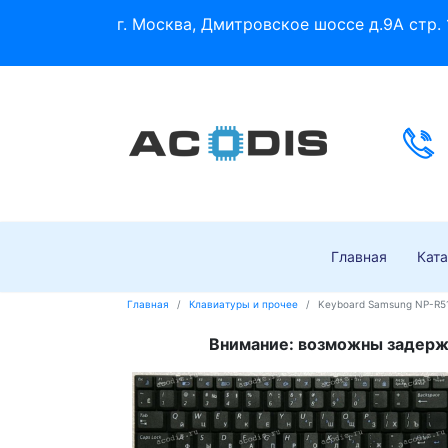
г. Москва, Дмитровское шоссе д.9А стр. 
Главная
Ката
Главная
Клавиатуры и прочее
Keyboard Samsung NP-R517
Внимание: возможны задержк