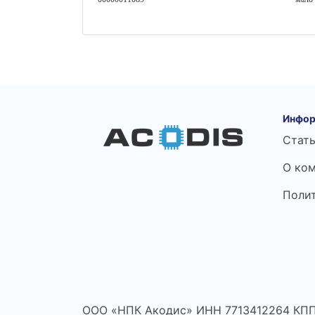
Инфор
Стат
О ко
Поли
ООО «НПК Акодис» ИНН 7713412264 КПП