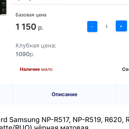
3
2
Базовая цена
1 150
1
+
р.
-
0
Клубная цена:
-1
1090
р.
Наличие
мало
Со
Описание
d Samsung NP-R517, NP-R519, R620, R
atte/RUO) чёрная матовая