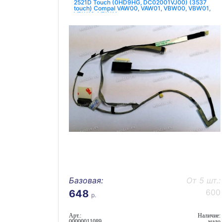
2521D Touch (0HD9HG, DC02001VJ00) (3537
touch) Compal VAW00, VAW01, VBW00, VBW01,
VBW10, VBW11
Базовая:
От 5 шт.:
600
648
р.
Арт.:
Наличие:
00000011089
мало