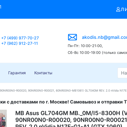
1
Л
akodis.nb@gmail.c
+7 (499) 977-70-27
+7 (962) 912-27-11
Пн-Пт: 10:00-21:00,
Сб-Вс 10:00-19:00 (только само
Гарантия
Контакты
 90NR00N0-R00020, 90NR00N0-R00021, 60NR00N0-MB1061) GL704GM REV. 2.0 nVidia N17E-
и с доставками по г. Москве! Самовывоз и отправки Т
MB Asus GL704GM MB._0M/I5-8300H (V
90NR00N0-R00020, 90NR00N0-R00021
REV. 2.0 nVidia N17E-G1-A1 (GTX 1060)