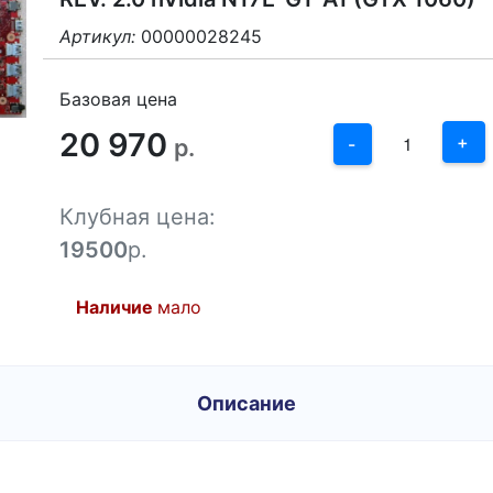
Артикул:
00000028245
3
2
Базовая цена
20 970
1
+
р.
-
0
Клубная цена:
-1
19500
р.
Наличие
мало
Описание