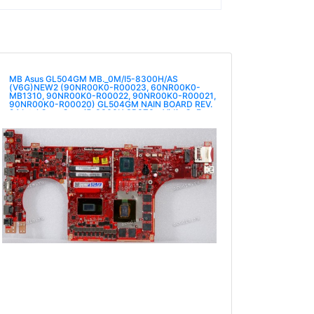
MB Asus GL504GM MB._0M/I5-8300H/AS
(V6G)NEW2 (90NR00K0-R00023, 60NR00K0-
MB1310, 90NR00K0-R00022, 90NR00K0-R00021,
90NR00K0-R00020) GL504GM NAIN BOARD REV.
2.1 Intel Core Core i5-8300H SR3Z0, nVidia GeForce
GTX1060 N17E-G1-A1, Intel FH82HM370 SR40B,
SAMSUN