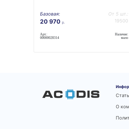
Базовая:
От 5 шт.:
19500
20 970
р.
Арт.:
Наличие:
00000028314
мало
Инфор
Стат
О ко
Поли