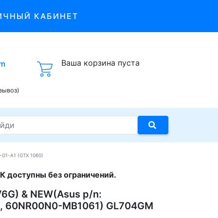
ИЧНЫЙ КАБИНЕТ
Ваша корзина пуста
om
вывоз)
G1-A1 (GTX 1060)
К доступны без ограничений.
6G) & NEW(Asus p/n:
, 60NR00N0-MB1061) GL704GM