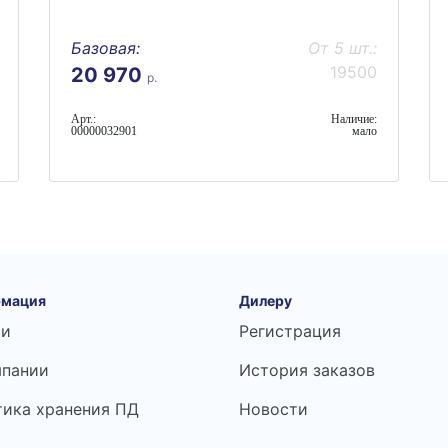
Базовая:
От 5 шт.:
19500
20 970
р.
Арт.:
Наличие:
00000032901
мало
мация
Дилеру
ьи
Регистрация
мпании
История заказов
тика хранения ПД
Новости