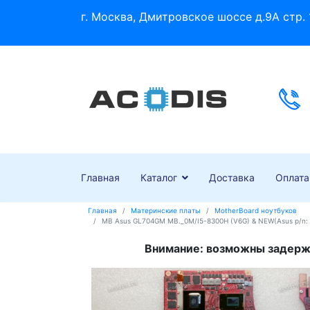
г. Москва, Дмитровское шоссе д.9А стр. 
Главная
Каталог
Доставка
Оплата
Главная
Материнские платы
MotherBoard ноутбуков
MB Asus GL704GM MB._0M/I5-8300H (V6G) & NEW(Asus p/n:
Внимание: возможны задержк