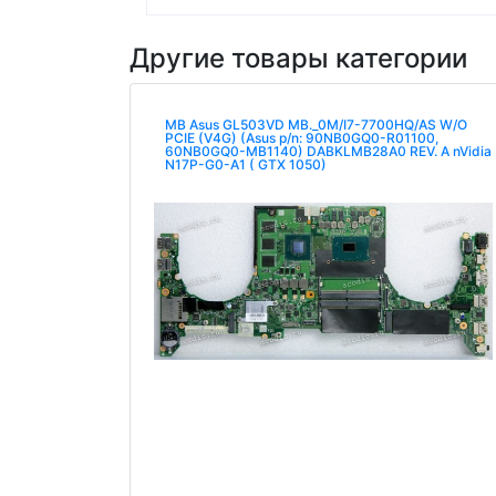
Другие товары категории
MB Asus GL503VD MB._0M/I7-7700HQ/AS W/O
PCIE (V4G) (Asus p/n: 90NB0GQ0-R01100,
60NB0GQ0-MB1140) DABKLMB28A0 REV. A nVidia
N17P-G0-A1 ( GTX 1050)