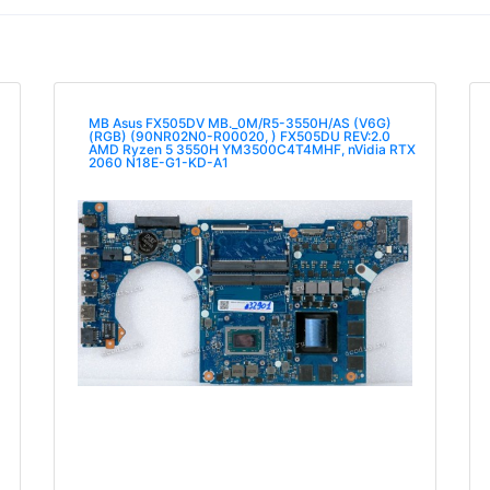
MB Asus FX505DV MB._0M/R5-3550H/AS (V6G)
(RGB) (90NR02N0-R00020, ) FX505DU REV:2.0
AMD Ryzen 5 3550H YM3500C4T4MHF, nVidia RTX
2060 N18E-G1-KD-A1