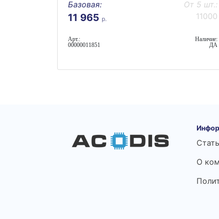
Базовая:
От 5 шт.:
11000
11 965
р.
Арт.:
Наличие:
00000011851
ДА
Инфор
Стат
О ко
Поли