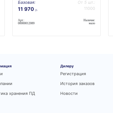
Базовая:
От 5 шт.:
11000
11 970
р.
Арт.:
Наличие:
00000012089
мало
мация
Дилеру
ьи
Регистрация
мпании
История заказов
тика хранения ПД
Новости