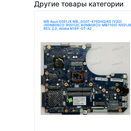
Другие товары категории
MB Asus G551JX MB._0G/I7-4750HQ/AS (V2G)
(90NB08C0-R00120, 60NB08C0-MB7100) N551J
REV. 2.0, nVidia N16P-GT-A2