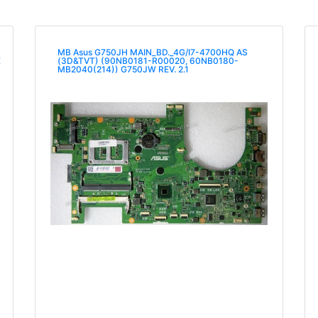
MB Asus G750JH MAIN_BD._4G/I7-4700HQ AS
K
(3D&TVT) (90NB0181-R00020, 60NB0180-
MB2040(214)) G750JW REV. 2.1