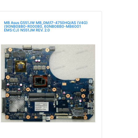
MB Asus G551JW MB_0M/I7-4750HQ/AS (V4G)
(90NB08B0-R000B0, 60NB08B0-MB6001
EMS:CJ) N551JM REV. 2.0