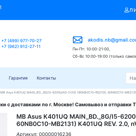
1
Л
akodis.nb@gmail.c
+7 (499) 977-70-27
+7 (962) 912-27-11
Пн-Пт: 10:00-21:00,
Сб-Вс 10:00-19:00 (только само
Гарантия
Контакты
MB Asus K401UQ MAIN_BD._8G/I5-6200U/AS (V2G) (90NB0C10-R02100, 60NB0C10-MB2131) 
и с доставками по г. Москве! Самовывоз и отправки Т
MB Asus K401UQ MAIN_BD._8G/I5-6200
60NB0C10-MB2131) K401UQ REV. 2.0, n
Артикул:
00000016236