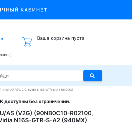
ИЧНЫЙ КАБИНЕТ
Ваша корзина пуста
om
вывоз)
K401UQ REV. 2.0, nVidia N16S-GTR-S-A2 (940MX)
К доступны без ограничений.
U/AS (V2G) (90NB0C10-R02100,
Vidia N16S-GTR-S-A2 (940MX)