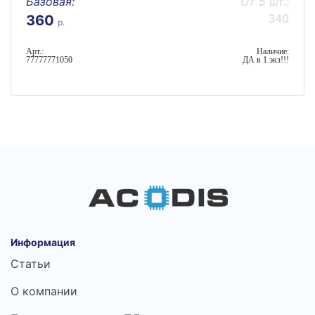
Базовая:
От 5 шт.:
340
360
р.
Арт.:
Наличие:
77777771050
ДА в 1 экз!!!
Информация
Статьи
О компании