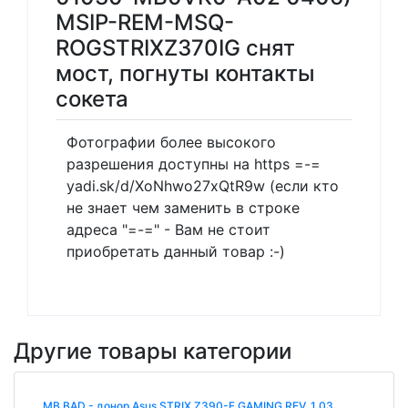
MSIP-REM-MSQ-
ROGSTRIXZ370IG снят
мост, погнуты контакты
сокета
Фотографии более высокого
разрешения доступны на https =-=
yadi.sk/d/XoNhwo27xQtR9w (если кто
не знает чем заменить в строке
адреса "=-=" - Вам не стоит
приобретать данный товар :-)
Другие товары категории
MB BAD - донор Asus STRIX Z390-F GAMING REV. 1.03