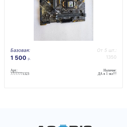
Базовая:
От 5 шт.:
1350
1 500
р.
Арт.:
Наличие:
77777771323
ДА в 1 экз!!!