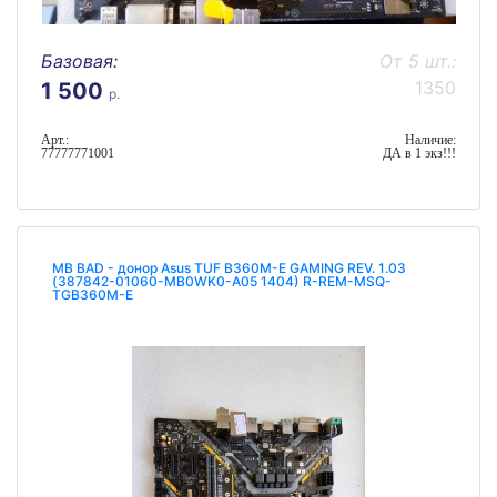
Базовая:
От 5 шт.:
1350
1 500
р.
Арт.:
Наличие:
77777771001
ДА в 1 экз!!!
MB BAD - донор Asus TUF B360M-E GAMING REV. 1.03
(387842-01060-MB0WK0-A05 1404) R-REM-MSQ-
TGB360M-E