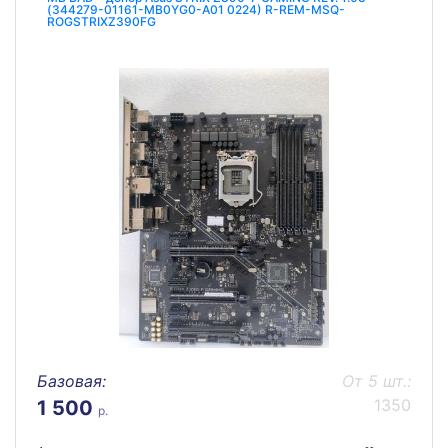
(344279-01161-MB0YG0-A01 0224) R-REM-MSQ-
ROGSTRIXZ390FG
Базовая:
От 5 шт.:
1350
1 500
р.