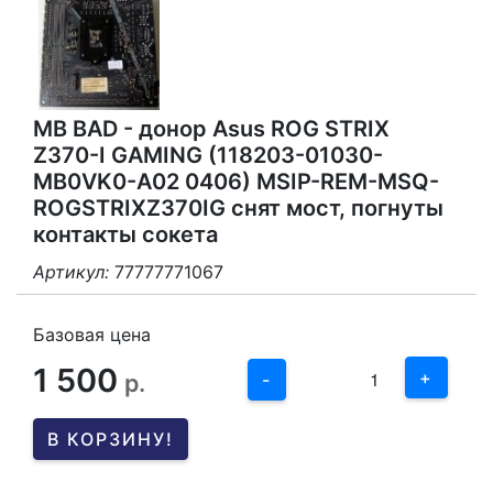
MB BAD - донор Asus ROG STRIX
Z370-I GAMING (118203-01030-
MB0VK0-A02 0406) MSIP-REM-MSQ-
ROGSTRIXZ370IG снят мост, погнуты
контакты сокета
Артикул:
77777771067
3
2
Базовая цена
1 500
1
+
р.
-
0
В КОРЗИНУ!
-1