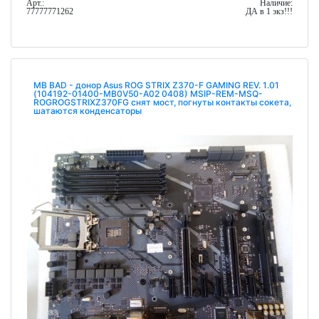
Арт.:
Наличие:
77777771262
ДА в 1 экз!!!
MB BAD - донор Asus ROG STRIX Z370-F GAMING REV. 1.01
(104192-01400-MB0V50-A02 0408) MSIP-REM-MSQ-
ROGROGSTRIXZ370FG снят мост, погнуты контакты сокета,
шатаются конденсаторы