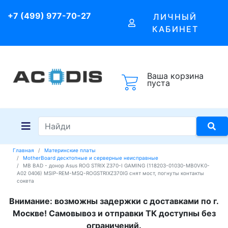
+7 (499) 977-70-27
ЛИЧНЫЙ
КАБИНЕТ
Ваша корзина
пуста
Главная
Материнские платы
MotherBoard десктопные и серверные неисправные
MB BAD - донор Asus ROG STRIX Z370-I GAMING (118203-01030-MB0VK0-
A02 0406) MSIP-REM-MSQ-ROGSTRIXZ370IG снят мост, погнуты контакты
сокета
Внимание: возможны задержки с доставками по г.
Москве! Самовывоз и отправки ТК доступны без
ограничений.