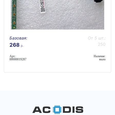
Базовая:
От 5 шт.:
250
268
р.
Арт.:
Наличие:
00000019287
мало