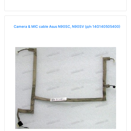
Camera & MIC cable Asus N90SC, N90SV (p/n 14G140505400)