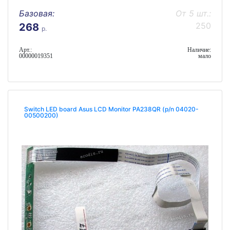
Базовая:
От 5 шт.:
250
268
р.
Арт.:
Наличие:
00000019351
мало
Switch LED board Asus LCD Monitor PA238QR (p/n 04020-
00500200)