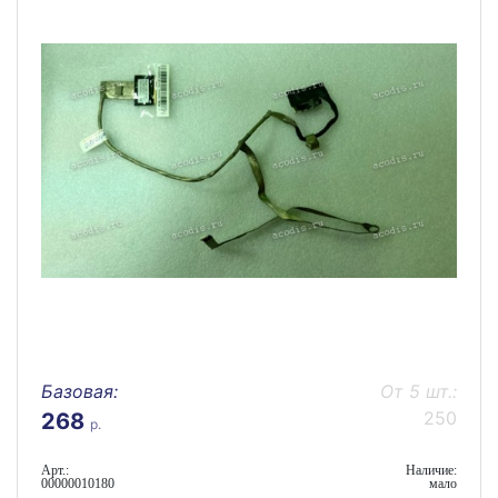
Базовая:
От 5 шт.:
250
268
р.
Арт.:
Наличие:
00000010180
мало