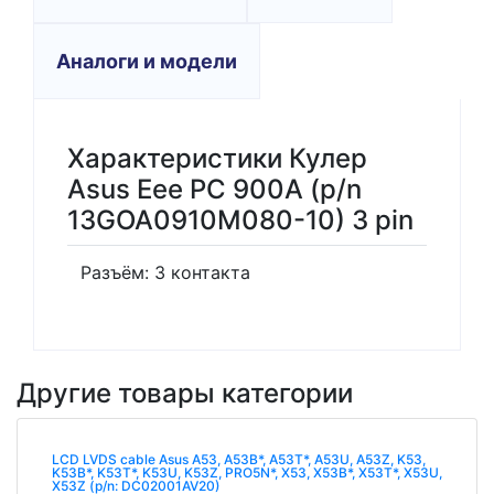
Аналоги и модели
Характеристики Кулер
Asus Eee PC 900A (p/n
13GOA0910M080-10) 3 pin
Разъём: 3 контакта
Другие товары категории
LCD LVDS cable Asus A53, A53B*, A53T*, A53U, A53Z, K53,
K53B*, K53T*, K53U, K53Z, PRO5N*, X53, X53B*, X53T*, X53U,
X53Z (p/n: DC02001AV20)