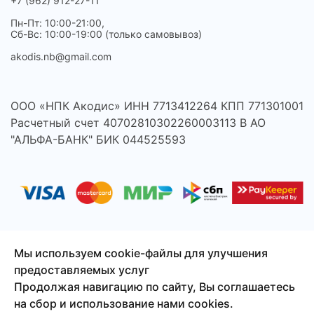
+7 (962) 912-27-11
Пн-Пт: 10:00-21:00,
Сб-Вс: 10:00-19:00 (только самовывоз)
akodis.nb@gmail.com
ООО «НПК Акодис» ИНН 7713412264 КПП 771301001
Расчетный счет 40702810302260003113 В АО
"АЛЬФА-БАНК" БИК 044525593
Мы используем cookie-файлы для улучшения
предоставляемых услуг
© 2026 Акодис - продажа компонентов для телефонов,
Продолжая навигацию по сайту, Вы соглашаетесь
ноутбуков, планшетов и другой техники.
на сбор и использование нами cookies.
Сайт создан
Смузи-Студио