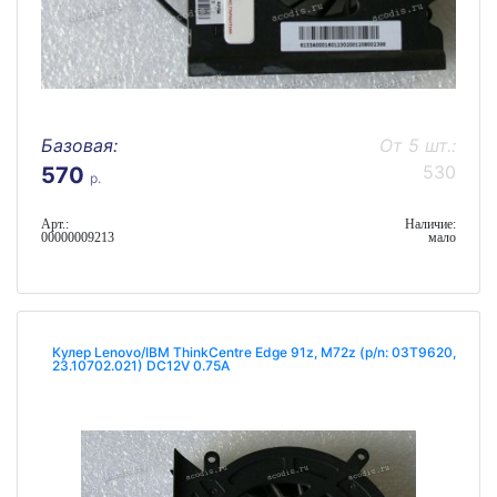
Базовая:
От 5 шт.:
530
570
р.
Арт.:
Наличие:
00000009213
мало
Кулер Lenovo/IBM ThinkCentre Edge 91z, M72z (p/n: 03T9620,
23.10702.021) DC12V 0.75A