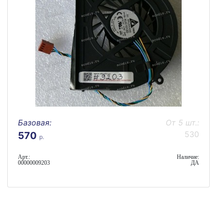
Базовая:
От 5 шт.:
530
570
р.
Арт.:
Наличие:
00000009203
ДА