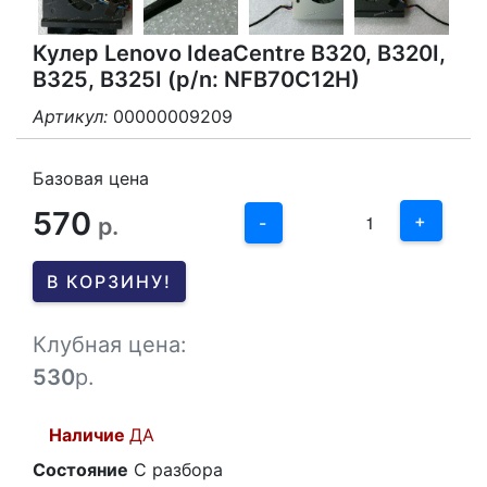
Кулер Lenovo IdeaCentre B320, B320I,
B325, B325I (p/n: NFB70C12H)
Артикул:
00000009209
3
2
Базовая цена
570
1
+
р.
-
0
В КОРЗИНУ!
-1
Клубная цена:
530
р.
Наличие
ДА
Состояние
С разбора