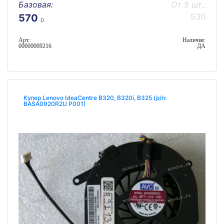
Базовая:
От 5 шт.:
530
570
р.
Арт.:
Наличие:
00000009216
ДА
Кулер Lenovo IdeaCentre B320, B320i, B325 (p/n:
BASA0920R2U P001)