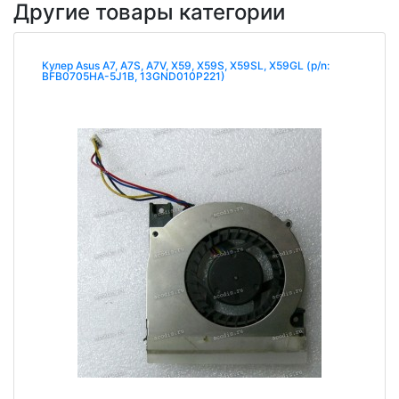
Другие товары категории
Кулер Asus A7, A7S, A7V, X59, X59S, X59SL, X59GL (p/n:
BFB0705HA-5J1B, 13GND010P221)