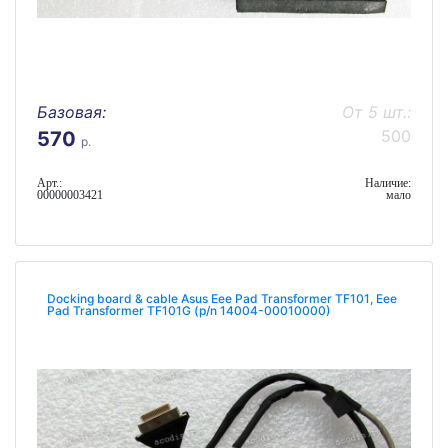
Базовая:
От 5 шт.:
500
570
р.
Арт.:
Наличие:
00000003421
мало
Docking board & cable Asus Eee Pad Transformer TF101, Eee
Pad Transformer TF101G (p/n 14004-00010000)