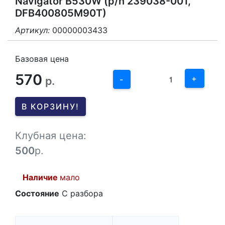
Navigator B530W (p/n 239038-001,
DFB400805M90T)
Артикул:
00000003433
3
2
Базовая цена
570
1
+
р.
-
0
В КОРЗИНУ!
-1
Клубная цена:
500
р.
Наличие
мало
Состояние
С разбора