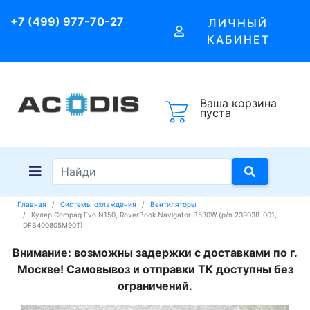
+7 (499) 977-70-27
ЛИЧНЫЙ
КАБИНЕТ
Ваша корзина
пуста
Главная
Системы охлаждения
Вентиляторы
Кулер Compaq Evo N150, RoverBook Navigator B530W (p/n 239038-001,
DFB400805M90T)
Внимание: возможны задержки с доставками по г.
Москве! Самовывоз и отправки ТК доступны без
ограничений.