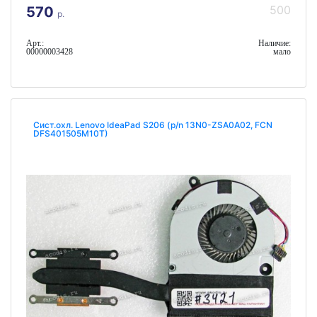
500
570
р.
Арт.:
Наличие:
00000003428
мало
Сист.охл. Lenovo IdeaPad S206 (p/n 13N0-ZSA0A02, FCN
DFS401505M10T)