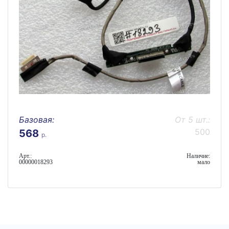
Базовая:
От 5 шт.:
500
568
р.
Арт.:
Наличие:
00000018293
мало