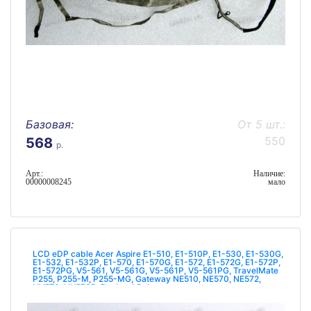
Базовая:
От 5 шт.:
550
568
р.
Арт.:
Наличие:
00000008245
мало
LCD eDP cable Acer Aspire E1-510, E1-510P, E1-530, E1-530G,
E1-532, E1-532P, E1-570, E1-570G, E1-572, E1-572G, E1-572P,
E1-572PG, V5-561, V5-561G, V5-561P, V5-561PG, TravelMate
P255, P255-M, P255-MG, Gateway NE510, NE570, NE572,
NV570, NV570P, Packard Bel