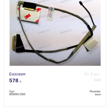
Базовая:
От 5 шт.:
540
578
р.
Арт.:
Наличие:
00000011069
мало