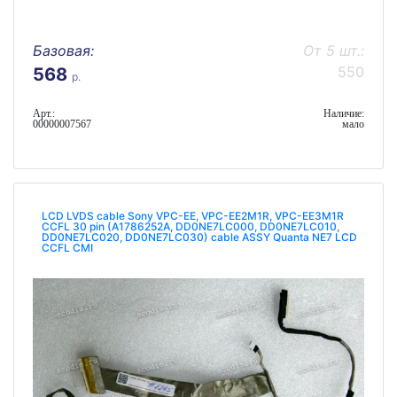
Базовая:
От 5 шт.:
550
568
р.
Арт.:
Наличие:
00000007567
мало
LCD LVDS cable Sony VPC-EE, VPC-EE2M1R, VPC-EE3M1R
CCFL 30 pin (A1786252A, DD0NE7LC000, DD0NE7LC010,
DD0NE7LC020, DD0NE7LC030) cable ASSY Quanta NE7 LCD
CCFL CMI