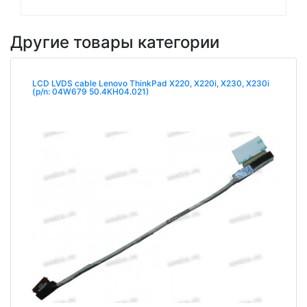
Другие товары категории
LCD LVDS cable Lenovo ThinkPad X220, X220i, X230, X230i
(p/n: 04W679 50.4KH04.021)