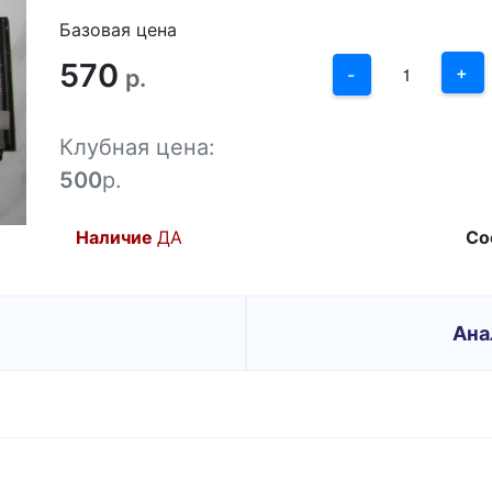
2
Базовая цена
570
1
+
р.
-
0
Клубная цена:
-1
500
р.
Наличие
ДА
Со
Ана