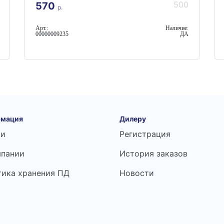
500
570
р.
Арт.:
Наличие:
00000009235
ДА
мация
Дилеру
ьи
Регистрация
мпании
История заказов
тика хранения ПД
Новости