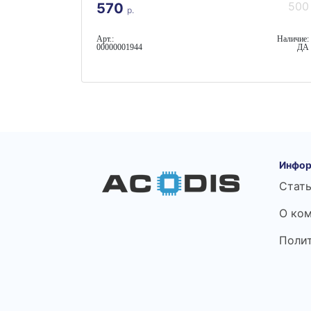
500
570
р.
Арт.:
Наличие:
00000001944
ДА
Инфор
Стат
О ко
Поли