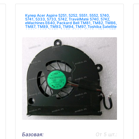
Кулер Acer Aspire 5251, 5252, 5551, 5552, 5740,
5741, 5333, 5733, 5742, TravelMate 5740, 5742,
eMachines E640, Packard Bell TM81, TM82, TM86,
TM87, TM89, TM93, TM94, TM97, Toshiba Satellite
A660, A665, C650, C655, C660, C665, L670, L675,
P750, P755 (p.n:
Базовая:
От 5 шт.: