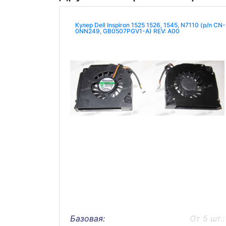
Кулер Dell Inspiron 1525 1526, 1545, N7110 (p/n CN-
0NN249, GB0507PGV1-A) REV: A00
Базовая:
От 5 шт.: