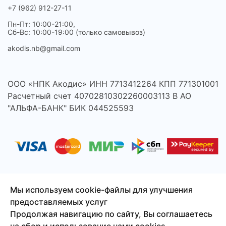
+7 (962) 912-27-11
Пн-Пт: 10:00-21:00,
Сб-Вс: 10:00-19:00 (только самовывоз)
akodis.nb@gmail.com
ООО «НПК Акодис» ИНН 7713412264 КПП 771301001
Расчетный счет 40702810302260003113 В АО
"АЛЬФА-БАНК" БИК 044525593
Мы используем cookie-файлы для улучшения
предоставляемых услуг
© 2026 Акодис - продажа компонентов для телефонов,
Продолжая навигацию по сайту, Вы соглашаетесь
ноутбуков, планшетов и другой техники.