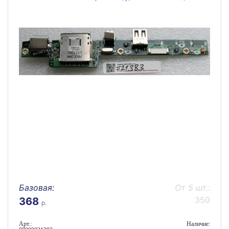
Базовая:
От 5 шт.:
350
368
р.
Арт.:
Наличие: