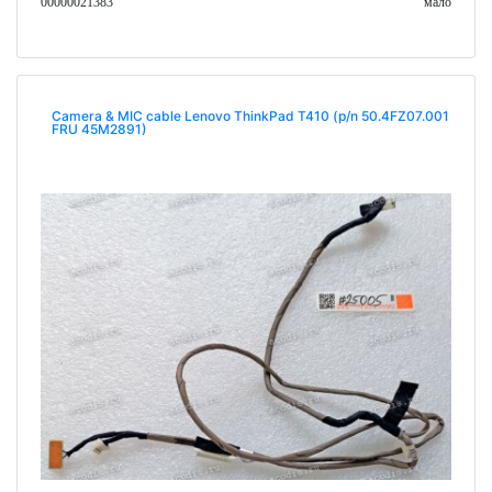
00000021383
мало
Camera & MIC cable Lenovo ThinkPad T410 (p/n 50.4FZ07.001
FRU 45M2891)