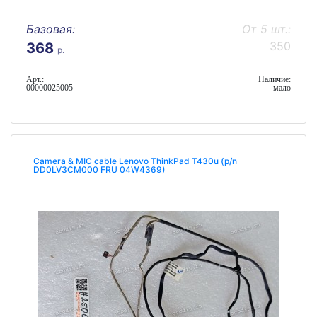
Базовая:
От 5 шт.:
350
368
р.
Арт.:
Наличие:
00000025005
мало
Camera & MIC cable Lenovo ThinkPad T430u (p/n
DD0LV3CM000 FRU 04W4369)