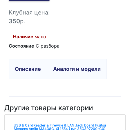
-1
Клубная цена:
350
р.
Наличие
мало
Состояние
С разбора
Описание
Аналоги и модели
Другие товары категории
USB & CardReader & Firewire & LAN Jack board Fujitsu
Siemens Amilo M3438G, Xi 1554 ( p/n 35G3P7200-C0)