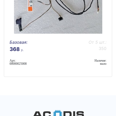
Базовая:
От 5 шт.:
350
368
р.
Арт.:
Наличие:
00000025008
мало