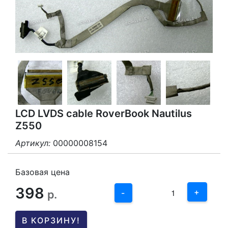
LCD LVDS cable RoverBook Nautilus
Z550
Артикул:
00000008154
3
2
Базовая цена
398
1
+
р.
-
0
В КОРЗИНУ!