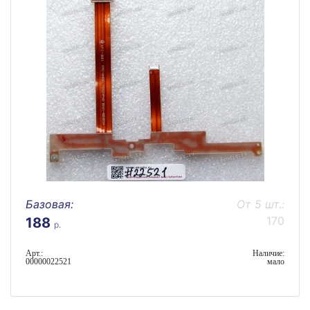
Базовая:
От 5 шт.:
170
188
р.
Арт.:
Наличие:
00000022521
мало