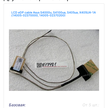
LCD eDP cable Asus S4000u, S4100ua, S405ua, X405UA-1A
(14005-02370000, 14005-02370200)
Базовая:
От 5 шт.: