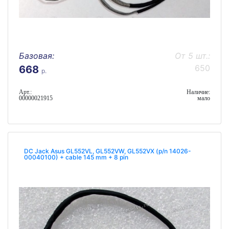
Базовая:
От 5 шт.:
650
668
р.
Арт.:
Наличие:
00000021915
мало
DC Jack Asus GL552VL, GL552VW, GL552VX (p/n 14026-
00040100) + cable 145 mm + 8 pin