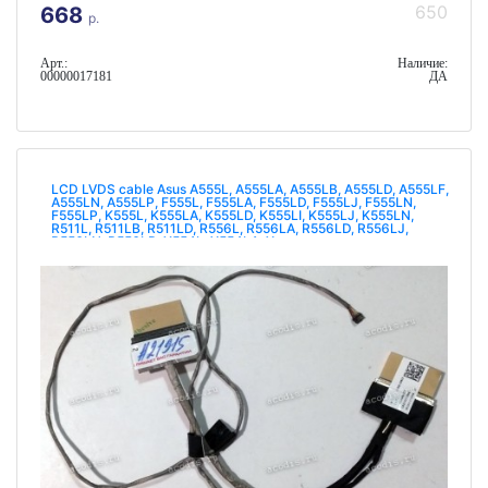
650
668
р.
Арт.:
Наличие:
00000017181
ДА
LCD LVDS cable Asus A555L, A555LA, A555LB, A555LD, A555LF,
A555LN, A555LP, F555L, F555LA, F555LD, F555LJ, F555LN,
F555LP, K555L, K555LA, K555LD, K555LI, K555LJ, K555LN,
R511L, R511LB, R511LD, R556L, R556LA, R556LD, R556LJ,
R556LN, R556LP, X554L, X554LA, X