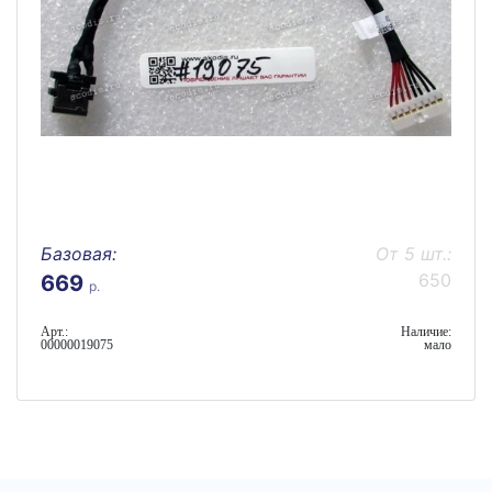
Базовая:
От 5 шт.:
650
669
р.
Арт.:
Наличие:
00000019075
мало