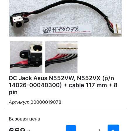
DC Jack Asus N552VW, N552VX (p/n
14026-00040300) + cable 117 mm + 8
pin
Артикул:
00000019078
3
2
Базовая цена
669
1
+
-