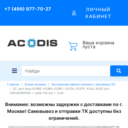
+7 (499) 977-70-27
ЛИЧНЫЙ
КАБИНЕТ
Ваша корзина
пуста
Главная
Блоки питания
Внутренние кабеля питания с разъёмом DC
DC Jack Asus K53BE, K53BR, K53BY, K53TA, K53TK, K53U, K53Z (p/n
14G140359100) + cable 150 mm + 4 pin
Внимание: возможны задержки с доставками по г.
Москве! Самовывоз и отправки ТК доступны без
ограничений.