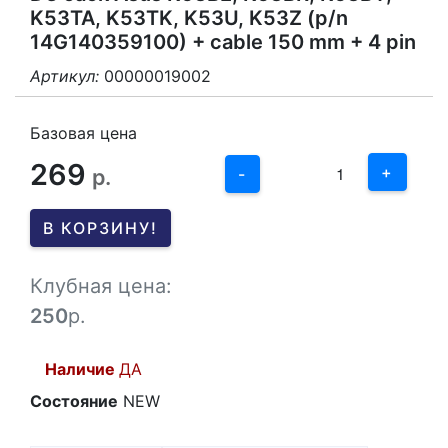
K53TA, K53TK, K53U, K53Z (p/n
14G140359100) + cable 150 mm + 4 pin
Артикул:
00000019002
3
2
Базовая цена
269
1
+
р.
-
0
В КОРЗИНУ!
-1
Клубная цена:
250
р.
Наличие
ДА
Состояние
NEW