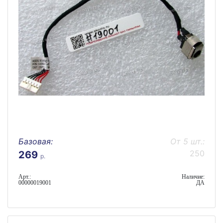
Базовая:
От 5 шт.:
250
269
р.
Арт.:
Наличие:
00000019001
ДА