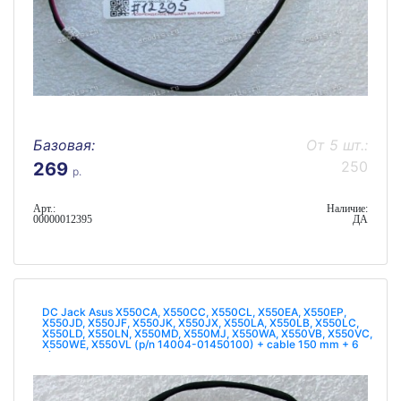
Базовая:
От 5 шт.:
250
269
р.
Арт.:
Наличие:
00000012395
ДА
DC Jack Asus X550CA, X550CC, X550CL, X550EA, X550EP,
X550JD, X550JF, X550JK, X550JX, X550LA, X550LB, X550LC,
X550LD, X550LN, X550MD, X550MJ, X550WA, X550VB, X550VC,
X550WE, X550VL (p/n 14004-01450100) + cable 150 mm + 6
pin