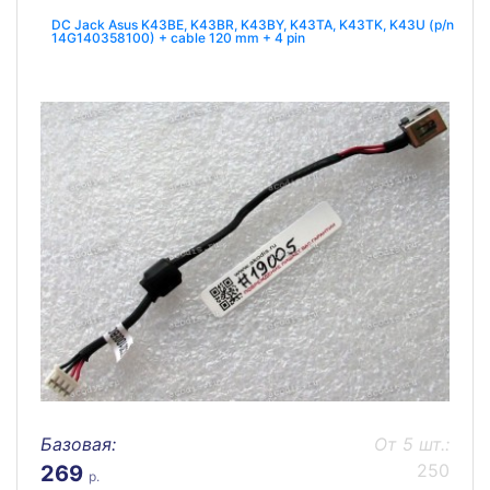
DC Jack Asus K43BE, K43BR, K43BY, K43TA, K43TK, K43U (p/n
14G140358100) + cable 120 mm + 4 pin
Базовая:
От 5 шт.:
250
269
р.