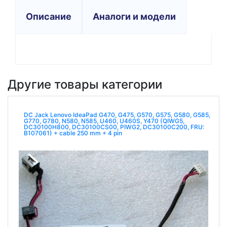
Описание
Аналоги и модели
Другие товары категории
DC Jack Lenovo IdeaPad G470, G475, G570, G575, G580, G585,
G770, G780, N580, N585, U460, U460S, Y470 (QIWG5,
DC30100H800, DC30100CS00, PIWG2, DC30100C200, FRU:
B107061) + cable 250 mm + 4 pin