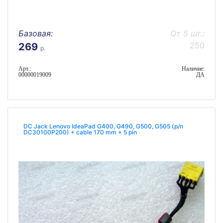
Базовая:
От 5 шт.:
250
269
р.
Арт.:
Наличие:
00000019009
ДА
DC Jack Lenovo IdeaPad G400, G490, G500, G505 (p/n
DC30100P200) + cable 170 mm + 5 pin