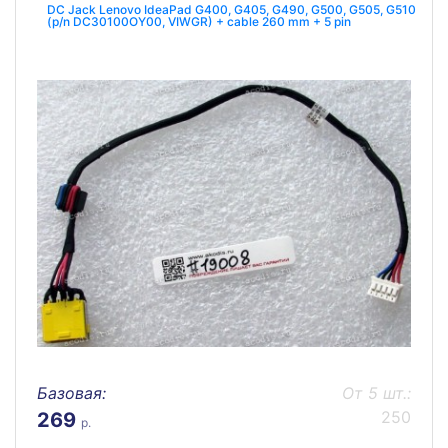
DC Jack Lenovo IdeaPad G400, G405, G490, G500, G505, G510
(p/n DC30100OY00, VIWGR) + cable 260 mm + 5 pin
Базовая:
От 5 шт.:
250
269
р.