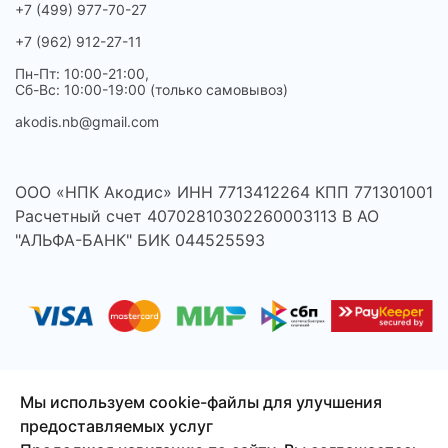
+7 (499) 977-70-27
+7 (962) 912-27-11
Пн-Пт: 10:00-21:00,
Сб-Вс: 10:00-19:00 (только самовывоз)
akodis.nb@gmail.com
ООО «НПК Акодис» ИНН 7713412264 КПП 771301001
Расчетный счет 40702810302260003113 В АО
"АЛЬФА-БАНК" БИК 044525593
Мы используем cookie-файлы для улучшения
предоставляемых услуг
© 2026 Акодис - продажа компонентов для телефонов,