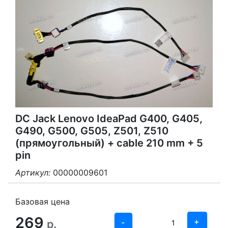
DC Jack Lenovo IdeaPad G400, G405,
G490, G500, G505, Z501, Z510
(прямоугольный) + cable 210 mm + 5
pin
Артикул:
00000009601
3
2
Базовая цена
269
1
+
р.
-