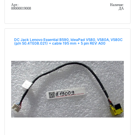
Арт.:
Наличие:
00000019008
ДА
DC Jack Lenovo Essential B590, IdeaPad V580, V580A, V580C
(p/n 50.4TE08.021) + cable 195 mm + 5 pin REV: A00