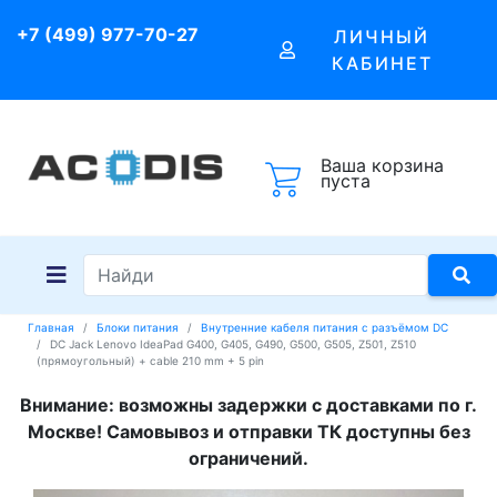
+7 (499) 977-70-27
ЛИЧНЫЙ
КАБИНЕТ
Ваша корзина
пуста
Главная
Блоки питания
Внутренние кабеля питания с разъёмом DC
DC Jack Lenovo IdeaPad G400, G405, G490, G500, G505, Z501, Z510
(прямоугольный) + cable 210 mm + 5 pin
Внимание: возможны задержки с доставками по г.
Москве! Самовывоз и отправки ТК доступны без
ограничений.