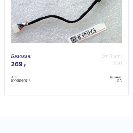
Базовая:
От 5 шт.:
250
269
р.
Арт.:
Наличие:
00000019013
ДА