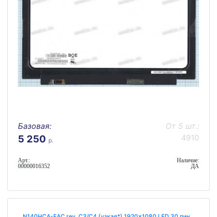
Базовая:
От 5 шт.:
4910
5 250
р.
Арт.:
Наличие:
00000016352
ДА
N140HCA-EAC rev. C3/C4 (узкая*) 1920x1080 LED 30 пин