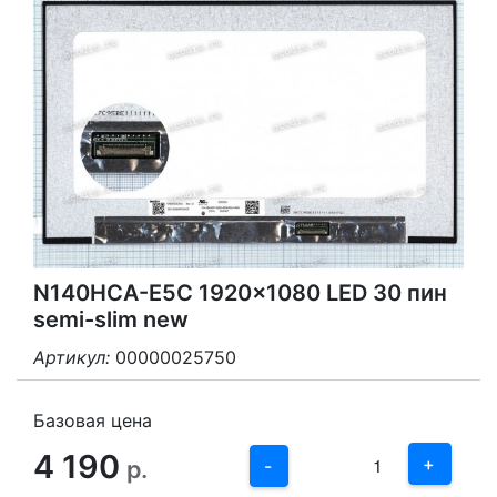
N140HCA-E5C 1920x1080 LED 30 пин
semi-slim new
Артикул:
00000025750
3
2
Базовая цена
4 190
1
+
р.
-