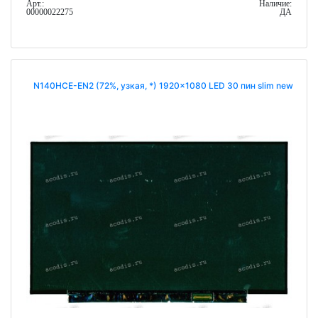
Арт.:
Наличие:
00000022275
ДА
N140HCE-EN2 (72%, узкая, *) 1920x1080 LED 30 пин slim new