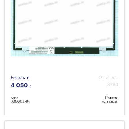
Базовая:
От 5 шт.:
3790
4 050
р.
Арт.:
Наличие:
00000011794
есть аналог