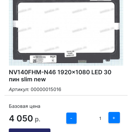
NV140FHM-N46 1920x1080 LED 30
пин slim new
Артикул:
00000015016
3
2
Базовая цена
4 050
1
+
р.
-
0