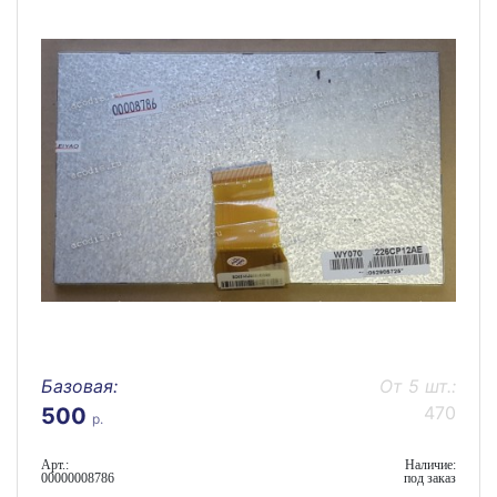
Базовая:
От 5 шт.:
470
500
р.
Арт.:
Наличие:
00000008786
под заказ