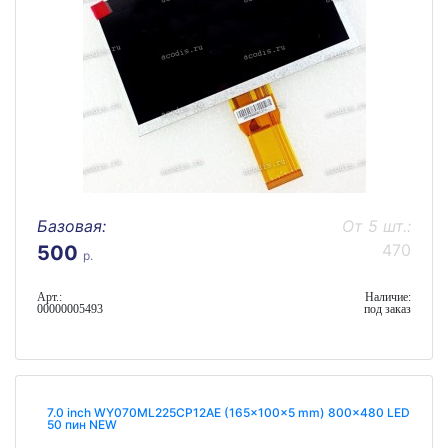
Базовая:
От 5 шт.:
470
500
р.
Арт.:
Наличие:
00000005493
под заказ
7.0 inch WY070ML225CP12AE (165x100x5 mm) 800x480 LED
50 пин NEW