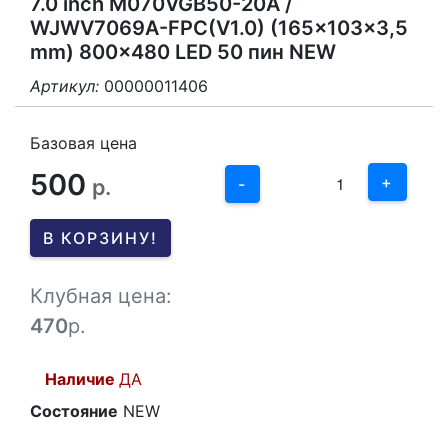
7.0 inch M070VGB50-20A /
WJWV7069A-FPC(V1.0) (165x103x3,5
mm) 800x480 LED 50 пин NEW
Артикул:
00000011406
3
2
Базовая цена
500
1
+
р.
-
0
В КОРЗИНУ!
-1
Клубная цена:
470
р.
Наличие
ДА
Состояние
NEW