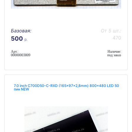
Базовая:
От 5 шт.:
470
500
р.
Арт.:
Наличие:
00000003809
под заказ
7.0 inch C700D50-C-RXD (165x97x2,8mm) 800x480 LED 50
пин NEW