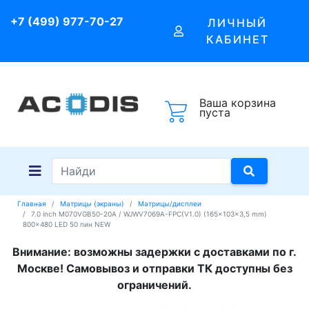
+7 (499) 977-70-27
ЛИЧНЫЙ
КАБИНЕТ
Ваша корзина
пуста
Главная
Матрицы (экраны)
Матрицы/дисплеи
7.0 inch M070VGB50-20A / WJWV7069A-FPC(V1.0) (165x103x3,5 mm)
800x480 LED 50 пин NEW
Внимание: возможны задержки с доставками по г.
Москве! Самовывоз и отправки ТК доступны без
ограничений.