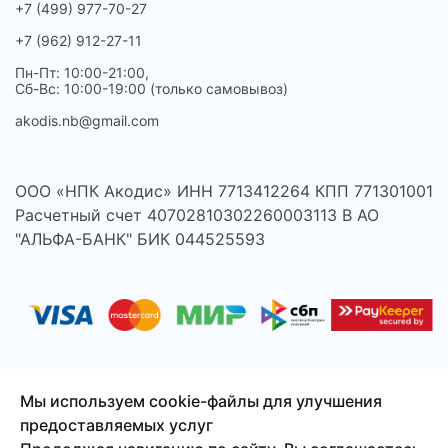
+7 (499) 977-70-27
+7 (962) 912-27-11
Пн-Пт: 10:00-21:00,
Сб-Вс: 10:00-19:00 (только самовывоз)
akodis.nb@gmail.com
ООО «НПК Акодис» ИНН 7713412264 КПП 771301001
Расчетный счет 40702810302260003113 В АО
"АЛЬФА-БАНК" БИК 044525593
Мы используем cookie-файлы для улучшения
предоставляемых услуг
© 2026 Акодис - продажа компонентов для телефонов,