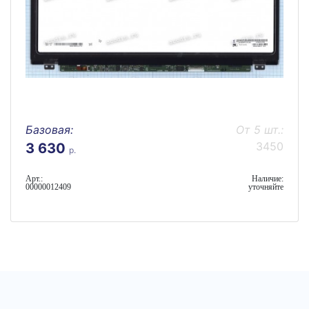
Базовая:
От 5 шт.:
3450
3 630
р.
Арт.:
Наличие:
00000012409
уточняйте