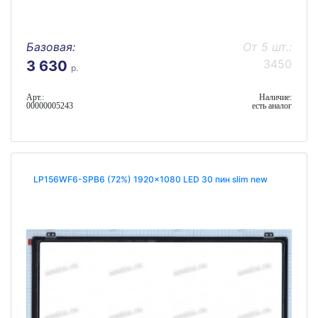
Базовая:
От 5 шт.:
3450
3 630
р.
Арт.:
Наличие:
00000005243
есть аналог
LP156WF6-SPB6 (72%) 1920x1080 LED 30 пин slim new