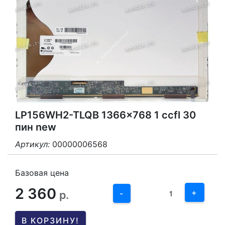
LP156WH2-TLQB 1366x768 1 ccfl 30
пин new
Артикул:
00000006568
3
2
Базовая цена
2 360
1
+
р.
-
0
В КОРЗИНУ!