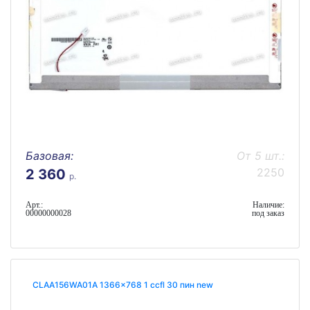
Базовая:
От 5 шт.:
2250
2 360
р.
Арт.:
Наличие:
00000000028
под заказ
CLAA156WA01A 1366x768 1 ccfl 30 пин new