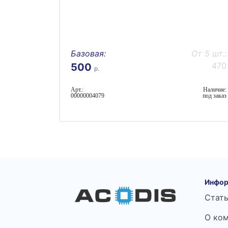
Базовая:
От 5 шт.:
470
500
р.
Арт.:
Наличие:
00000004079
под заказ
Инфор
Стат
О ко