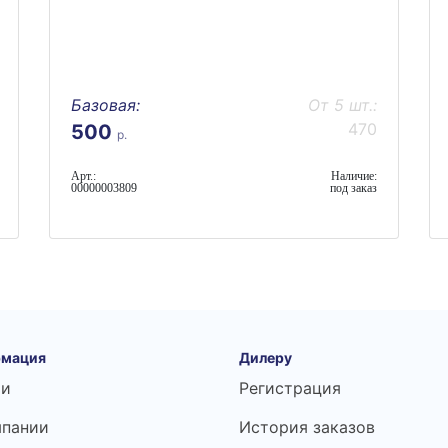
Базовая:
От 5 шт.:
470
500
р.
Арт.:
Наличие:
00000003809
под заказ
мация
Дилеру
ьи
Регистрация
мпании
История заказов