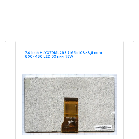
7.0 inch HLY070ML293 (165x103x3,5 mm)
800x480 LED 50 пин NEW