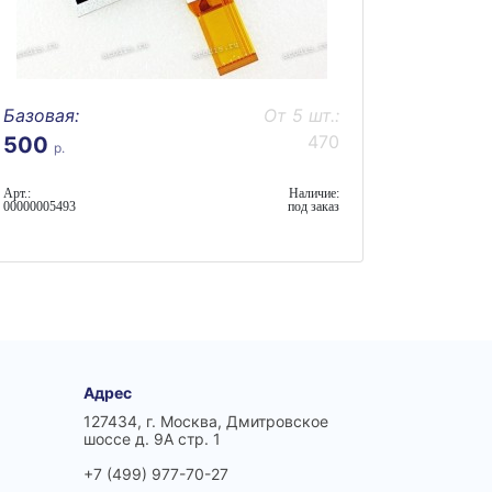
Базовая:
От 5 шт.:
470
500
р.
Арт.:
Наличие:
00000005493
под заказ
Адрес
127434, г. Москва, Дмитровское
шоссе д. 9А стр. 1
+7 (499) 977-70-27