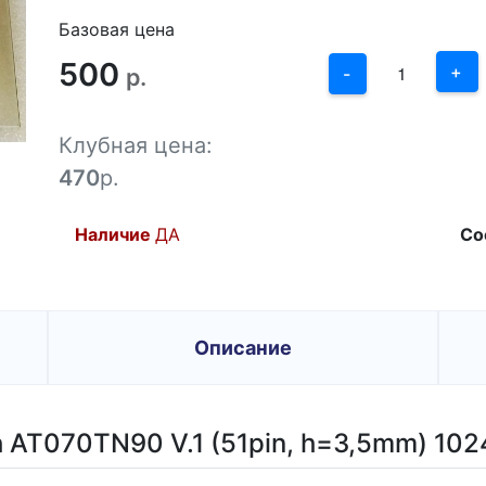
2
Базовая цена
500
1
+
р.
-
0
Клубная цена:
-1
470
р.
Наличие
ДА
Со
Описание
h AT070TN90 V.1 (51pin, h=3,5mm) 10