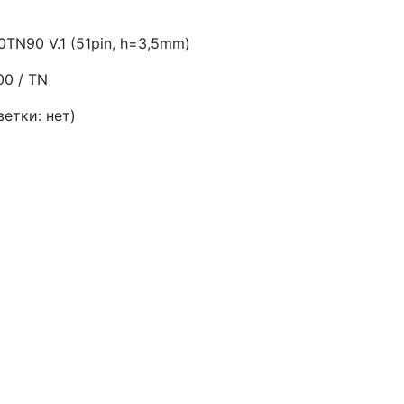
TN90 V.1 (51pin, h=3,5mm)
00 / TN
етки: нет)
)