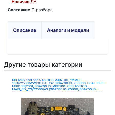
Наличие
ДА
Состояние
C разбора
Описание
Аналоги и модели
Другие товары категории
MB Asus ZenFone 5 A501CG MAIN_BD_eMMC
16G/Z2560/WW/3G (2G)/S2 (90AZ00J0-R0B000, 60AZ00J0-
MB8100(200), 60AZ00J0-MBB200-200) A501CG
MAIN_BD._2G/Z2560/AS (90AZ00J0-R0B00, 60AZ00J0-
MBB200-200) 1 чип SK hynix H26M52103FMR e-NAND 430A