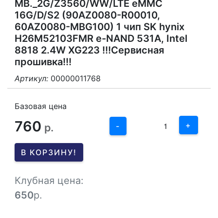
MB._2G/Z3560/WW/LTE eMMC
16G/D/S2 (90AZ0080-R00010,
60AZ0080-MBG100) 1 чип SK hynix
H26M52103FMR e-NAND 531A, Intel
8818 2.4W XG223 !!!Сервисная
прошивка!!!
Артикул:
00000011768
3
2
Базовая цена
760
1
+
р.
-
0
В КОРЗИНУ!
-1
Клубная цена:
650
р.