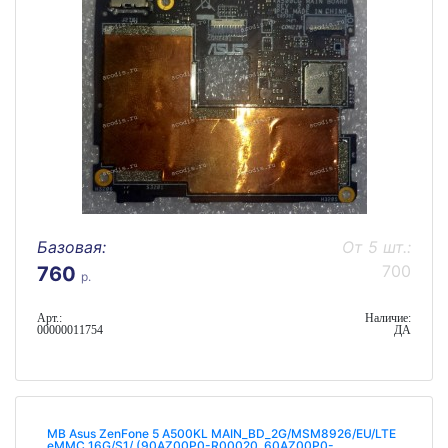
Базовая:
От 5 шт.:
700
760
р.
Арт.:
Наличие:
00000011754
ДА
MB Asus ZenFone 5 A500KL MAIN_BD_2G/MSM8926/EU/LTE
eMMC 16G/S1/ (90AZ00P0-R00020, 60AZ00P0-