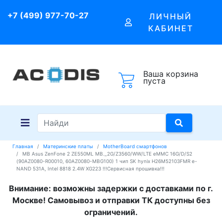
+7 (499) 977-70-27
ЛИЧНЫЙ
КАБИНЕТ
Ваша корзина
пуста
Главная
Материнские платы
MotherBoard смартфонов
MB Asus ZenFone 2 ZE550ML MB._2G/Z3560/WW/LTE eMMC 16G/D/S2
(90AZ0080-R00010, 60AZ0080-MBG100) 1 чип SK hynix H26M52103FMR e-
NAND 531A, Intel 8818 2.4W XG223 !!!Сервисная прошивка!!!
Внимание: возможны задержки с доставками по г.
Москве! Самовывоз и отправки ТК доступны без
ограничений.