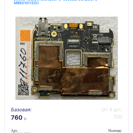
MBE010(153))
Базовая:
От 5 шт.:
700
760
р.
Арт.:
Наличие: