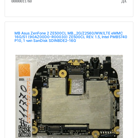
00000011760
ДА
MB Asus ZenFone 2 ZE500CL MB._2G/Z2560/WW/LTE eMMC
16G/S1 (90AZ00D0-R00030) ZE500CL REV. 1.5, Intel PMB5740
P10, 1 чип SanDisk SDINBDE2-16G