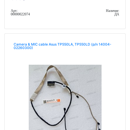
Арт.:
Наличие:
00000022074
ДА
Camera & MIC cable Asus TP550LA, TP550LD (p/n 14004-
02260300)