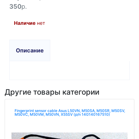
350
р.
Наличие
нет
Описание
Другие товары категории
Fingerprint sensor cable Asus L50VN, M50SA, M50SR, M50SV,
M50VC, M50VM, M50VN, X55SV (p/n 14G140167510)