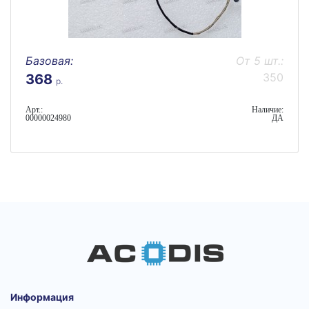
Базовая:
От 5 шт.:
350
368
р.
Арт.:
Наличие:
00000024980
ДА
Информация