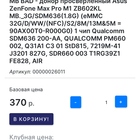
MB BAD - донор просверленный Asus
ZenFone Max Pro M1 ZB602KL
MB._3G/SDM636(1.8G) (eMMC
32G/D/WW/(NFC)/S2/8M/13M&5M =
90AX00T0-R000G0) 1 чип Qualcomm
SDM636 200-AA, QUALCOMM PM660
002, Q31A1 C3 01 StD815, 7219M-41
J3201 827G, SDR660 003 T1RG39Z1
FE828, AIR
Артикул:
00000026011
3
2
Базовая цена
370
1
+
р.
-
0
В КОРЗИНУ!
-1
Клубная цена: