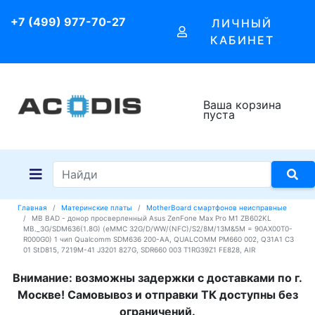
+7 (499) 977-70-27
ЛИЧНЫЙ
КАБИНЕТ
Ваша корзина
пуста
Главная
Материнские платы
MotherBoard смартфонов неисправные
MB BAD - донор просверленный Asus ZenFone Max Pro M1 ZB602KL
MB._3G/SDM636(1.8G) (eMMC 32G/D/WW/(NFC)/S2/8M/13M&5M = 90AX00T0-
R000G0) 1 чип Qualcomm SDM636 200-AA, QUALCOMM PM660 002, Q31A1 C3
01 StD815, 7219M-41 J3201 827G, SDR660 003 T1RG39Z1 FE828, AIR
Внимание: возможны задержки с доставками по г.
Москве! Самовывоз и отправки ТК доступны без
ограничений.