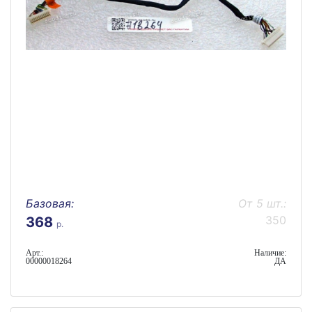
Базовая:
От 5 шт.:
350
368
р.
Арт.:
Наличие:
00000018264
ДА