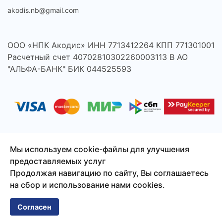
akodis.nb@gmail.com
ООО «НПК Акодис» ИНН 7713412264 КПП 771301001
Расчетный счет 40702810302260003113 В АО
"АЛЬФА-БАНК" БИК 044525593
Мы используем cookie-файлы для улучшения
предоставляемых услуг
© 2026 Акодис - продажа компонентов для телефонов,
Продолжая навигацию по сайту, Вы соглашаетесь
ноутбуков, планшетов и другой техники.
на сбор и использование нами cookies.
Сайт создан
Смузи-Студио
Согласен