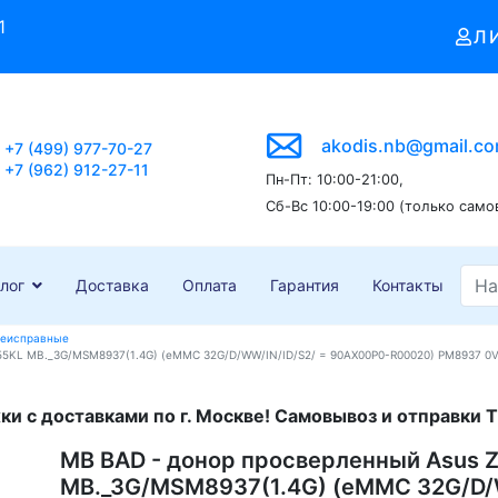
1
Л
akodis.nb@gmail.c
+7 (499) 977-70-27
+7 (962) 912-27-11
Пн-Пт: 10:00-21:00,
Сб-Вс 10:00-19:00 (только само
лог
Доставка
Оплата
Гарантия
Контакты
неисправные
5KL MB._3G/MSM8937(1.4G) (eMMC 32G/D/WW/IN/ID/S2/ = 90AX00P0-R00020) PM8937 0VV
и с доставками по г. Москве! Самовывоз и отправки Т
MB BAD - донор просверленный Asus 
MB._3G/MSM8937(1.4G) (eMMC 32G/D/