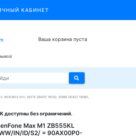
ИЧНЫЙ КАБИНЕТ
Ваша корзина пуста
om
вывоз)
, WCN3615 0VV, 5627E DBAPZ 1810D, 5596E DEAEZ 1806D,
К доступны без ограничений.
ZenFone Max M1 ZB555KL
WW/IN/ID/S2/ = 90AX00P0-