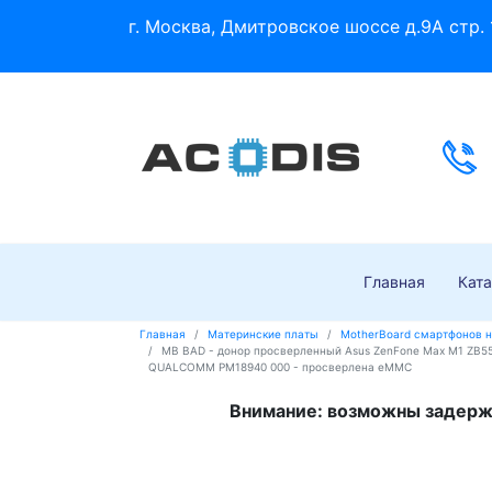
г. Москва, Дмитровское шоссе д.9А стр. 
Главная
Ката
Главная
Материнские платы
MotherBoard смартфонов 
MB BAD - донор просверленный Asus ZenFone Max M1 ZB55
QUALCOMM PM18940 000 - просверлена eMMC
Внимание: возможны задержк