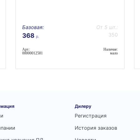
Базовая:
От 5 шт.:
350
368
р.
Арт.:
Наличие:
00000012581
мало
мация
Дилеру
ьи
Регистрация
мпании
История заказов