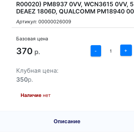
R00020) PM8937 0VV, WCN3615 0VV, 5
DEAEZ 1806D, QUALCOMM PM18940 00
Артикул:
00000026009
3
2
Базовая цена
370
1
+
р.
-
0
Клубная цена:
-1
350
р.
Наличие
нет
Описание