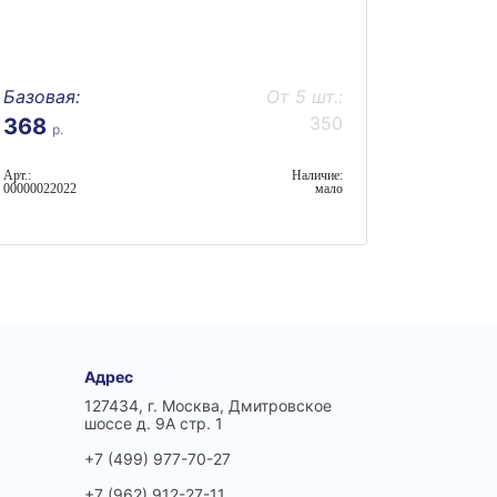
Базовая:
От 5 шт.:
350
368
р.
Арт.:
Наличие:
00000022022
мало
Адрес
127434, г. Москва, Дмитровское
шоссе д. 9А стр. 1
+7 (499) 977-70-27
+7 (962) 912-27-11