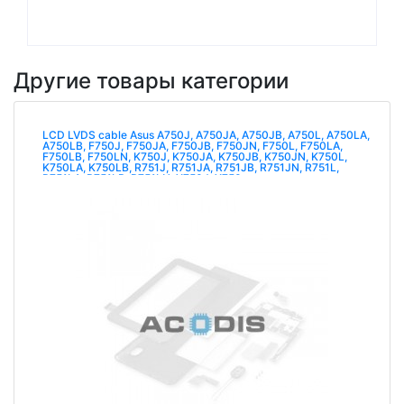
Другие товары категории
LCD LVDS cable Asus A750J, A750JA, A750JB, A750L, A750LA,
A750LB, F750J, F750JA, F750JB, F750JN, F750L, F750LA,
F750LB, F750LN, K750J, K750JA, K750JB, K750JN, K750L,
K750LA, K750LB, R751J, R751JA, R751JB, R751JN, R751L,
R751LA, R751LB, R751LN, X750J, X750