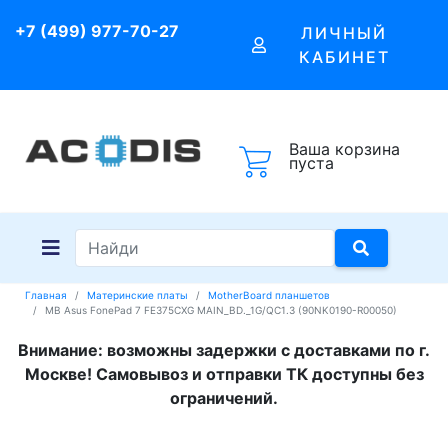
+7 (499) 977-70-27
ЛИЧНЫЙ
КАБИНЕТ
Ваша корзина
пуста
Главная
Материнские платы
MotherBoard планшетов
MB Asus FonePad 7 FE375CXG MAIN_BD._1G/QC1.3 (90NK0190-R00050)
Внимание: возможны задержки с доставками по г.
Москве! Самовывоз и отправки ТК доступны без
ограничений.