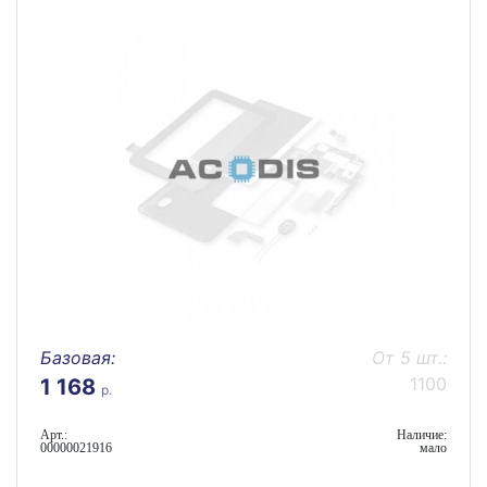
Базовая:
От 5 шт.:
1100
1 168
р.
Арт.:
Наличие:
00000021916
мало