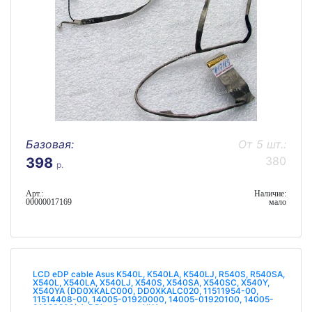
Базовая:
От 5 шт.:
380
398
р.
Арт.:
Наличие:
00000017169
мало
LCD eDP cable Asus K540L, K540LA, K540LJ, R540S, R540SA,
X540L, X540LA, X540LJ, X540S, X540SA, X540SC, X540Y,
X540YA (DD0XKALC000, DD0XKALC020, 11511954-00,
11514408-00, 14005-01920000, 14005-01920100, 14005-
01920200) (eDP) - Quanta XKA