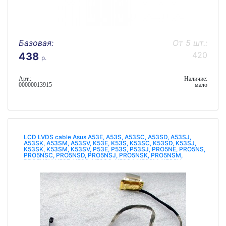
Базовая:
От 5 шт.:
420
438
р.
Арт.:
Наличие:
00000013915
мало
LCD LVDS cable Asus A53E, A53S, A53SC, A53SD, A53SJ,
A53SK, A53SM, A53SV, K53E, K53S, K53SC, K53SD, K53SJ,
K53SK, K53SM, K53SV, P53E, P53S, P53SJ, PRO5NE, PRO5NS,
PRO5NSC, PRO5NSD, PRO5NSJ, PRO5NSK, PRO5NSM,
PRO5NSV, X53E, X53S, X53SC, X53SJ, X53SM, X53SV