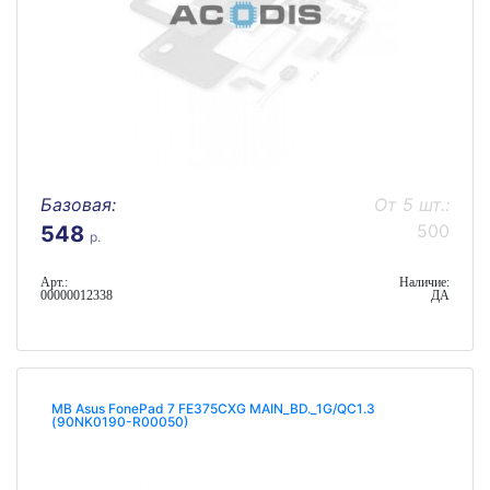
Базовая:
От 5 шт.:
500
548
р.
Арт.:
Наличие:
00000012338
ДА
MB Asus FonePad 7 FE375CXG MAIN_BD._1G/QC1.3
(90NK0190-R00050)