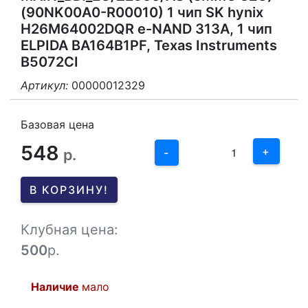
(90NK00A0-R00010) 1 чип SK hynix
H26M64002DQR e-NAND 313A, 1 чип
ELPIDA BA164B1PF, Texas Instruments
B5072CI
Артикул:
00000012329
3
2
Базовая цена
548
1
+
р.
-
0
В КОРЗИНУ!
-1
Клубная цена:
500
р.
Наличие
мало