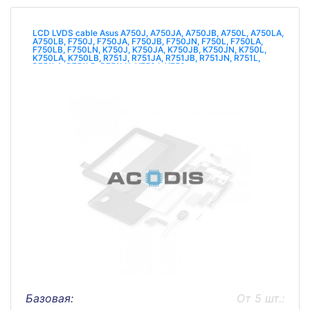
LCD LVDS cable Asus A750J, A750JA, A750JB, A750L, A750LA,
A750LB, F750J, F750JA, F750JB, F750JN, F750L, F750LA,
F750LB, F750LN, K750J, K750JA, K750JB, K750JN, K750L,
K750LA, K750LB, R751J, R751JA, R751JB, R751JN, R751L,
R751LA, R751LB, R751LN, X750J, X750
Базовая:
От 5 шт.: