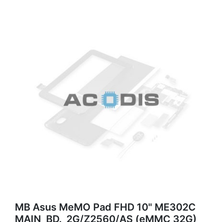
MB Asus MeMO Pad FHD 10" ME302C
MAIN_BD._2G/Z2560/AS (eMMC 32G)