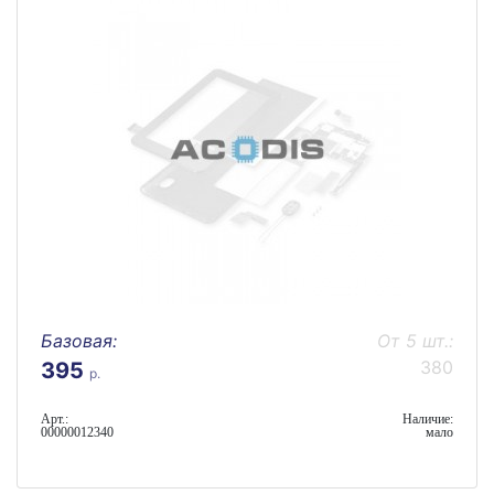
Базовая:
От 5 шт.:
380
395
р.
Арт.:
Наличие:
00000012340
мало