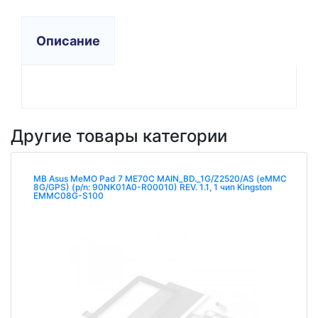
Описание
Другие товары категории
MB Asus MeMO Pad 7 ME70C MAIN_BD._1G/Z2520/AS (eMMC
8G/GPS) (p/n: 90NK01A0-R00010) REV. 1.1, 1 чип Kingston
EMMC08G-S100