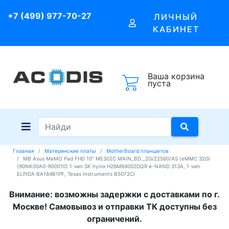
+7 (499) 977-70-27
ЛИЧНЫЙ
КАБИНЕТ
Ваша корзина
пуста
Главная
Материнские платы
MotherBoard планшетов
MB Asus MeMO Pad FHD 10" ME302C MAIN_BD._2G/Z2560/AS (eMMC 32G)
(90NK00A0-R00010) 1 чип SK hynix H26M64002DQR e-NAND 313A, 1 чип
ELPIDA BA164B1PF, Texas Instruments B5072CI
Внимание: возможны задержки с доставками по г.
Москве! Самовывоз и отправки ТК доступны без
ограничений.