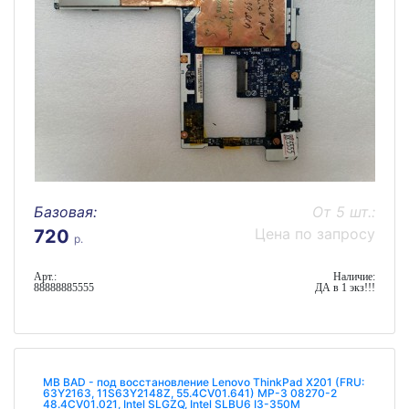
Базовая:
От 5 шт.:
Цена по запросу
720
р.
Арт.:
Наличие:
88888885555
ДА в 1 экз!!!
MB BAD - под восстановление Lenovo ThinkPad X201 (FRU:
63Y2163, 11S63Y2148Z, 55.4CV01.641) MP-3 08270-2
48.4CV01.021, Intel SLGZQ, Intel SLBU6 I3-350M