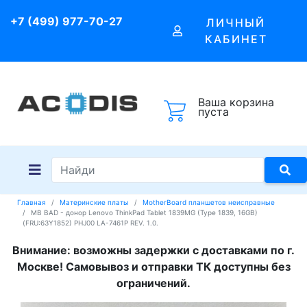
+7 (499) 977-70-27
ЛИЧНЫЙ
КАБИНЕТ
Ваша корзина
пуста
Главная
Материнские платы
MotherBoard планшетов неисправные
MB BAD - донор Lenovo ThinkPad Tablet 1839MG (Type 1839, 16GB)
(FRU:63Y1852) PHJ00 LA-7461P REV. 1.0.
Внимание: возможны задержки с доставками по г.
Москве! Самовывоз и отправки ТК доступны без
ограничений.