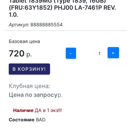
Tablet 1839MG (Type 1839, 16GB)
(FRU:63Y1852) PHJ00 LA-7461P REV.
1.0.
Артикул:
88888885554
3
2
Базовая цена
720
1
+
р.
-
0
В КОРЗИНУ!
-1
Клубная цена:
Цена по запросу
р.
Наличие
ДА в 1 экз!!!
Состояние
BAD