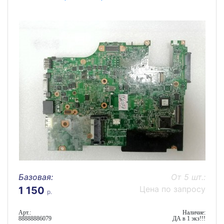
Базовая:
От 5 шт.:
Цена по запросу
1 150
р.
Арт.:
Наличие:
88888886079
ДА в 1 экз!!!