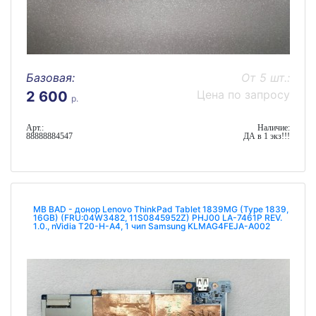
Базовая:
От 5 шт.:
Цена по запросу
2 600
р.
Арт.:
Наличие:
88888884547
ДА в 1 экз!!!
MB BAD - донор Lenovo ThinkPad Tablet 1839MG (Type 1839,
16GB) (FRU:04W3482, 11S0845952Z) PHJ00 LA-7461P REV.
1.0., nVidia T20-H-A4, 1 чип Samsung KLMAG4FEJA-A002