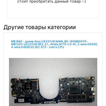
стоит приобретать данный товар :-)
Другие товары категории
MB BAD - донор Asus UX331UN MAIN_BD. (60NB0GY0-
MB1221) UX331UN REV. 2.1., nVidia N17S-LG-A1, 2 чипа D9SXD,
4 чипа K4E6E30 SEC 813 - снято CPU