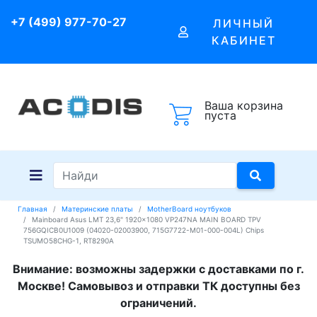
+7 (499) 977-70-27
ЛИЧНЫЙ
КАБИНЕТ
Ваша корзина
пуста
Главная
Материнские платы
MotherBoard ноутбуков
Mainboard Asus LMT 23,6" 1920x1080 VP247NA MAIN BOARD TPV
756GQICB0U1009 (04020-02003900, 715G7722-M01-000-004L) Chips
TSUMO58CHG-1, RT8290A
Внимание: возможны задержки с доставками по г.
Москве! Самовывоз и отправки ТК доступны без
ограничений.