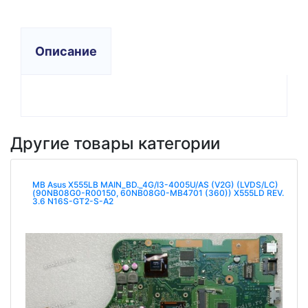
Описание
Другие товары категории
MB Asus X555LB MAIN_BD._4G/I3-4005U/AS (V2G) (LVDS/LC)
(90NB08G0-R00150, 60NB08G0-MB4701 (360)) X555LD REV.
3.6 N16S-GT2-S-A2