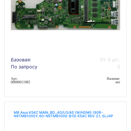
Базовая:
От 5 шт.:
По запросу
0
Арт.:
Наличие:
00000011985
нет
MB Asus K54C MAIN_BD._4G/U3/AS (W/HDMI) (90R-
N9TMB1000Y, 60-N9TMB1000-B15) K54C REV. 2.1, SLJ4P