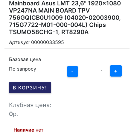
Mainboard Asus LMT 23,6" 1920x1080
VP247NA MAIN BOARD TPV
756GQICB0U1009 (04020-02003900,
715G7722-M01-000-004L) Chips
TSUMO58CHG-1, RT8290A
Артикул:
00000033595
3
2
Базовая цена
По запросу
1
+
-
0
В КОРЗИНУ!
-1
Клубная цена:
0
р.
Наличие
нет