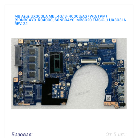
MB Asus UX303LA MB._4G/I3-4030U/AS (WO/TPM)
(90NB04Y0-R04000, 60NB04Y0-MB8020 EMS:СJ) UX303LN
REV. 2.1
Базовая:
От 5 шт.: