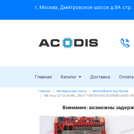
г. Москва, Дмитровское шоссе д.9А стр. 
Главная
Каталог
Доставка
Оплата
Главная
Материнские платы
MotherBoard ноутбуков
MB Asus G712LW MB._0M/I7-10875H/V8G B/4ZRGB/LB/PD (90
Внимание: возможны задержк