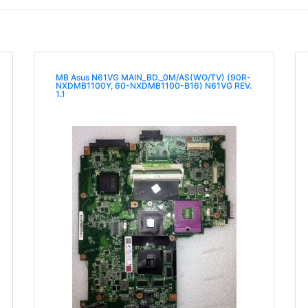
MB Asus N61VG MAIN_BD._0M/AS(WO/TV) (90R-
NXDMB1100Y, 60-NXDMB1100-B16) N61VG REV.
1.1