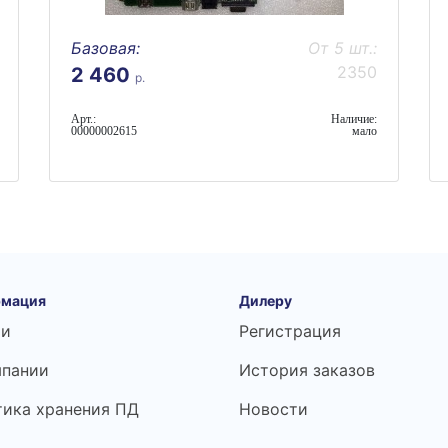
Базовая:
От 5 шт.:
2350
2 460
р.
Арт.:
Наличие:
00000002615
мало
мация
Дилеру
ьи
Регистрация
мпании
История заказов
тика хранения ПД
Новости