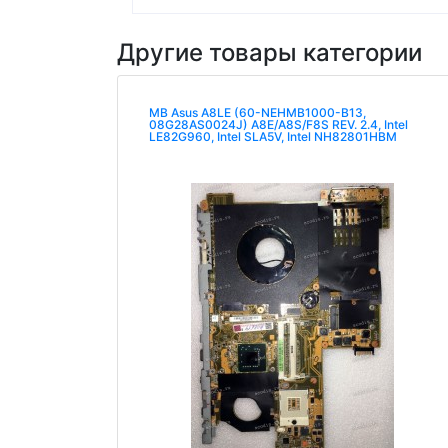
Другие товары категории
MB Asus A8LE (60-NEHMB1000-B13,
08G28AS0024J) A8E/A8S/F8S REV. 2.4, Intel
LE82G960, Intel SLA5V, Intel NH82801HBM