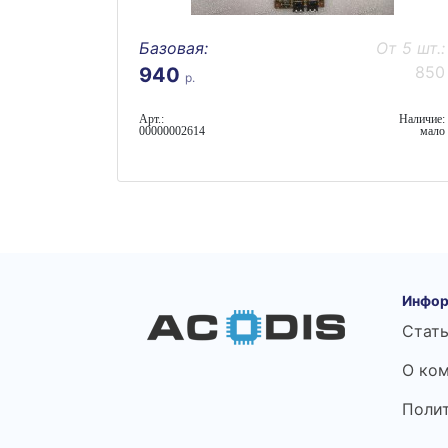
Базовая:
От 5 шт.:
850
940
р.
Арт.:
Наличие:
00000002614
мало
Инфор
Стат
О ко
Поли