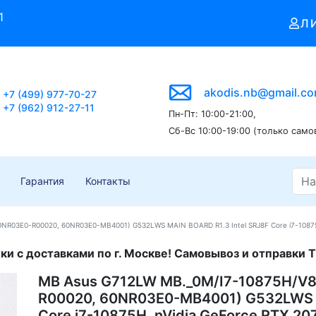
1
Л
akodis.nb@gmail.c
+7 (499) 977-70-27
+7 (962) 912-27-11
Пн-Пт: 10:00-21:00,
Сб-Вс 10:00-19:00 (только само
Гарантия
Контакты
NR03E0-R00020, 60NR03E0-MB4001) G532LWS MAIN BOARD R1.3 Intel SRJ8F Core i7-10875
и с доставками по г. Москве! Самовывоз и отправки Т
MB Asus G712LW MB._0M/I7-10875H/V
R00020, 60NR03E0-MB4001) G532LWS M
Core i7-10875H, nVidia GeForce RTX 2