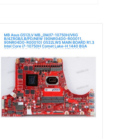
MB Asus G512LV MB._0M/I7-10750H/V6G
B/4ZRGB/LB/PD/NEW (90NR04D0-R00011,
90NR04D0-R00010) G532LWS MAIN BOARD R1.3
Intel Core i7-10750H Comet Lake-H 1440 BGA
SRH8Q, nVidia N18E-G1-B-KC-A1 RTX2060 Super
6GB