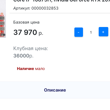
Артикул:
00000032853
3
2
Базовая цена
37 970
1
+
р.
-
0
Клубная цена:
-1
36000
р.
Наличие
мало
Описание