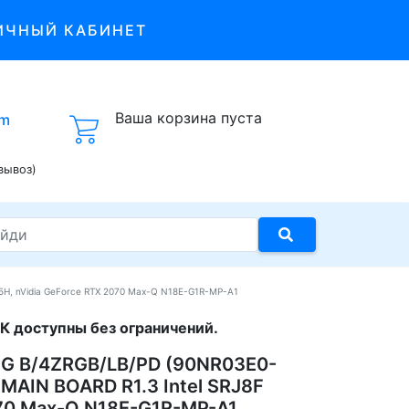
ИЧНЫЙ КАБИНЕТ
Ваша корзина пуста
om
вывоз)
H, nVidia GeForce RTX 2070 Max-Q N18E-G1R-MP-A1
К доступны без ограничений.
8G B/4ZRGB/LB/PD (90NR03E0-
AIN BOARD R1.3 Intel SRJ8F
070 Max-Q N18E-G1R-MP-A1