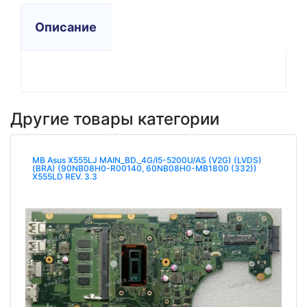
Описание
Другие товары категории
MB Asus X555LJ MAIN_BD._4G/I5-5200U/AS (V2G) (LVDS)
(BRA) (90NB08H0-R00140, 60NB08H0-MB1800 (332))
X555LD REV. 3.3