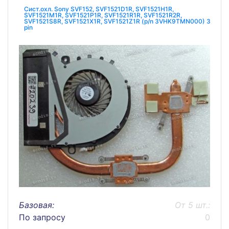
Сист.охл. Sony SVF152, SVF1521D1R, SVF1521H1R,
SVF1521M1R, SVF1521P1R, SVF1521R1R, SVF1521R2R,
SVF1521S8R, SVF1521X1R, SVF1521Z1R (p/n 3VHK9TMN000) 3
pin
Базовая:
От 5 шт.:
По запросу
0