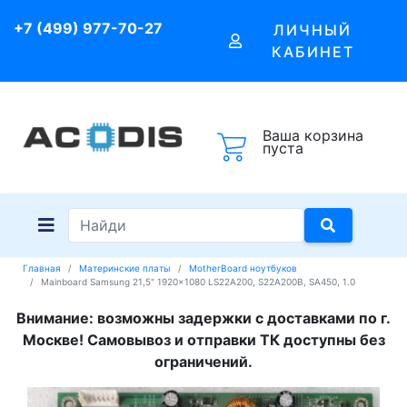
+7 (499) 977-70-27
ЛИЧНЫЙ
КАБИНЕТ
Ваша корзина
пуста
Главная
Материнские платы
MotherBoard ноутбуков
Mainboard Samsung 21,5" 1920x1080 LS22A200, S22A200B, SA450, 1.0
Внимание: возможны задержки с доставками по г.
Москве! Самовывоз и отправки ТК доступны без
ограничений.