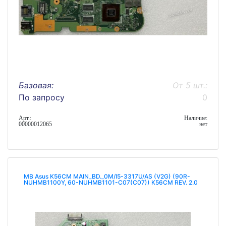
Базовая:
От 5 шт.:
По запросу
0
Арт.:
Наличие:
00000012065
нет
MB Asus K56CM MAIN_BD._0M/I5-3317U/AS (V2G) (90R-
NUHMB1100Y, 60-NUHMB1101-C07(C07)) K56CM REV. 2.0